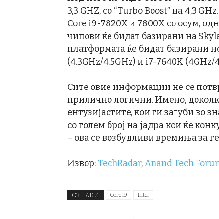
3,3 GHZ, со “Turbo Boost” на 4,3 G
Core i9-7820X и 7800X со осум, одн
чипови ќе бидат базирани на Skyl
платформата ќе бидат базирани но
(4.3GHz/4.5GHz) и i7-7640K (4GHz/4
Сите овие информации не се потвр
прилично логични. Имено, доколку 
ентузијастите, кои ги загуби во з
со голем број на јадра кои ќе кон
– ова се возбудливи времиња за г
Извор:
TechRadar
,
Anand Tech Foru
ОЗНАКИ
Core i9
Intel