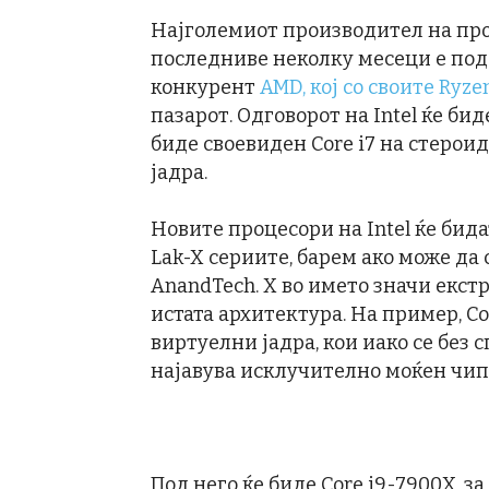
Најголемиот производител на про
последниве неколку месеци е под
конкурент
AMD, кој со своите Ryz
пазарот. Одговорот на Intel ќе биде
биде своевиден Core i7 на стероид
јадра.
Новите процесори на Intel ќе бида
Lak-X сериите, барем ако може да 
AnandTech. X во името значи екст
истата архитектура. На пример, Cor
виртуелни јадра, кои иако се без 
најавува исклучително моќен чип
Под него ќе биде Core i9-7900X, з