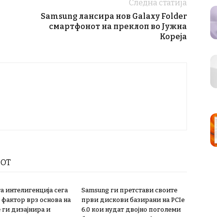
Следна статија
Samsung лансира нов Galaxy Folder
смартфонот на преклоп во Јужна
Кореја
РОТ
а интелигенција сега
Samsung ги претстави своите
 фактор врз основа на
први дискови базирани на PCIe
 ги дизајнира и
6.0 кои нудат двојно поголеми