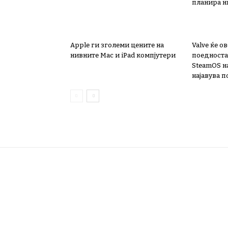
планира н
Apple ги зголеми цените на
Valve ќе 
нивните Mac и iPad компјутери
поедноста
SteamOS н
најавува 