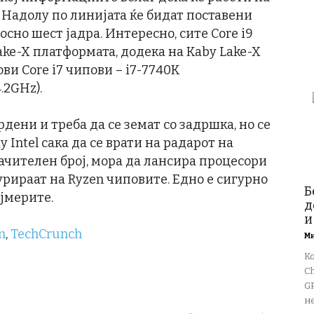
Hz. Надолу по линијата ќе бидат поставени
осно шест јадра. Интересно, сите Core i9
ake-X платформата, додека на Kaby Lake-X
ви Core i7 чипови – i7-7740K
.2GHz).
дени и треба да се земат со задршка, но се
Intel сака да се врати на радарот на
начителен број, мора да лансира процесори
курираат на Ryzen чиповите. Едно е сигурно
Б
ејмерите.
д
и
m
,
TechCrunch
М
К
Ch
GP
не