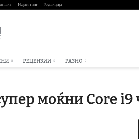
онтакт
Маркетинг
Редакција
МНИ
РЕЦЕНЗИИ
РАЗНО
супер моќни Core i9