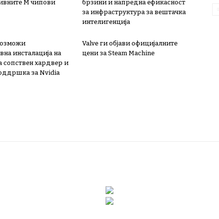
ивните М чипови
брзини и напредна ефикасност
за инфраструктура за вештачка
интелигенција
овозможи
Valve ги објави официјалните
вна инсталација на
цени за Steam Machine
а сопствен хардвер и
поддршка за Nvidia