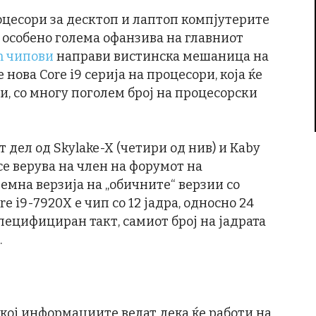
цесори за десктоп и лаптоп компјутерите
 особено голема офанзива на главниот
en чипови
направи вистинска мешаница на
 нова Core i9 серија на процесори, која ќе
и, со многу поголем број на процесорски
т дел од Skylake-X (четири од нив) и Kaby
се верува на член на форумот на
ремна верзија на „обичните“ верзии со
e i9-7920X е чип со 12 јадра, односно 24
специфициран такт, самиот број на јадрата
.
а кој информациите велат дека ќе работи на