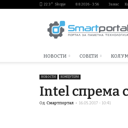
C
22.3
Skopje
8.8.2026 - 3:56
За нас
К
Smartportal.mk
НОВОСТИ
СОВЕТИ
КОЛУ
НОВОСТИ
КОМПЈУТЕРИ
Intel спрема 
Од
Смартпортал
-
16.05.2017 - 10:41