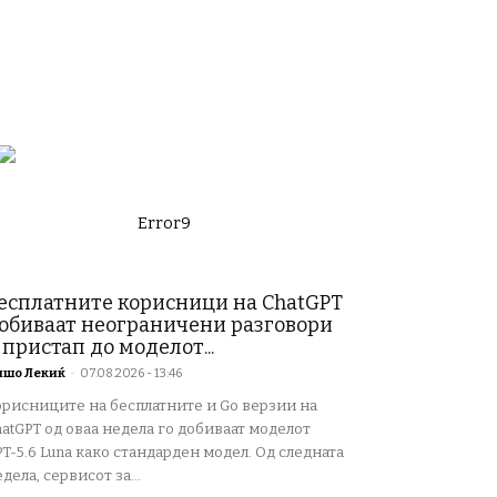
Error9
есплатните корисници на ChatGPT
обиваат неограничени разговори
 пристап до моделот...
ишо Лекиќ
-
07.08.2026 - 13:46
орисниците на бесплатните и Go верзии на
atGPT од оваа недела го добиваат моделот
T-5.6 Luna како стандарден модел. Од следната
дела, сервисот за...