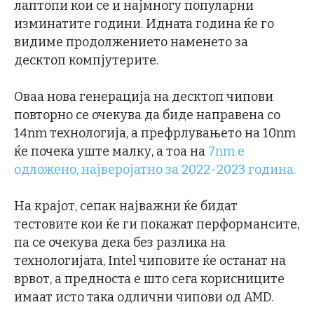
лаптопи кои се и најмногу популарни
изминатите години. Идната година ќе го
видиме продолжението наменето за
десктоп компјутерите.
Оваа нова генерација на десктоп чипови
повторно се очекува да биде направена со
14nm технологија, а префрлувањето на 10nm
ќе почека уште малку, а тоа на
7nm е
одложено, најверојатно за 2022-2023 година.
На крајот, сепак најважни ќе бидат
тестовите кои ќе ги покажат перформансите,
па се очекува дека без разлика на
технологијата, Intel чиповите ќе останат на
врвот, а предноста е што сега корисниците
имаат исто така одлични чипови од AMD.