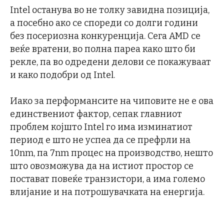
Intel останува во не толку завидна позиција,
а посебно ако се спореди со долги години
без посериозна конкуренција. Сега AMD се
веќе вратени, во полна пареа како што би
рекле, па во одредени делови се покажуваат
и како подобри од Intel.
Иако за перформансите на чиповите не е ова
единствениот фактор, сепак главниот
проблем којшто Intel го има изминатиот
период е што не успеа да се префрли на
10nm, па 7nm процес на производство, нешто
што овозможува да на истиот простор се
постават повеќе транзистори, а има големо
влијание и на потрошувачката на енергија.