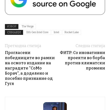
ИЗВОР
The Verge
ОЗНАКИ
11th Gen Intel Core
Intel
Rocket Lake
Претходна статија
Следна статија
Прогласени
ФИТР: Со иновативни
победниците во рамки
проекти во борба
на осмото издание на
против климатски
наградите “СоМо
промени
Борач“, а доделено и
посебно признание од
Гугл