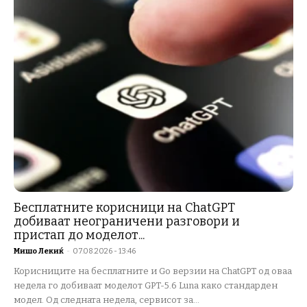
Бесплатните корисници на ChatGPT
добиваат неограничени разговори и
пристап до моделот...
Мишо Лекиќ
-
07.08.2026 - 13:46
Корисниците на бесплатните и Go верзии на ChatGPT од оваа
недела го добиваат моделот GPT-5.6 Luna како стандарден
модел. Од следната недела, сервисот за...