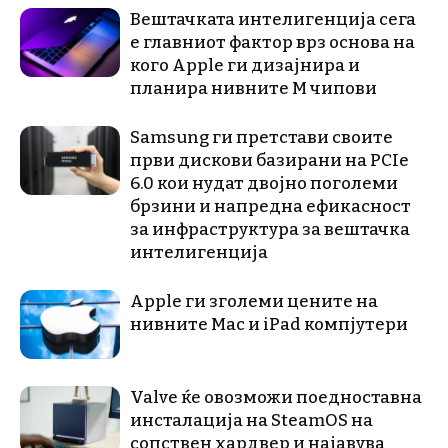
Вештачката интелигенција сега
е главниот фактор врз основа на
кого Apple ги дизајнира и
планира нивните М чипови
Samsung ги претстави своите
први дискови базирани на PCIe
6.0 кои нудат двојно поголеми
брзини и напредна ефикасност
за инфраструктура за вештачка
интелигенција
Apple ги зголеми цените на
нивните Mac и iPad компјутери
Valve ќе овозможи поедноставна
инсталација на SteamOS на
сопствен хардвер и најавува