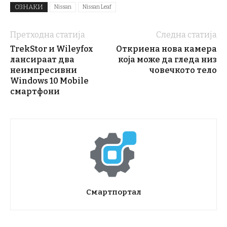
ОЗНАКИ
Nissan
Nissan Leaf
Претходна статија
Следна статија
TrekStor и Wileyfox
Откриена нова камера
лансираат два
која може да гледа низ
неимпресивни
човечкото тело
Windows 10 Mobile
смартфони
Смартпортал