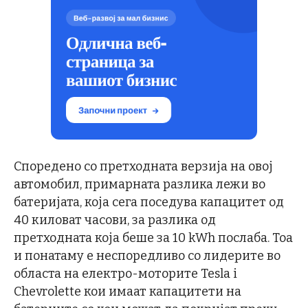
Споредено со претходната верзија на овој
автомобил, примарната разлика лежи во
батеријата, која сега поседува капацитет од
40 киловат часови, за разлика од
претходната која беше за 10 kWh послаба. Тоа
и понатаму е неспоредливо со лидерите во
областа на електро-моторите Tesla i
Chevrolette кои имаат капацитети на