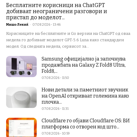
Бесплатните корисници на ChatGPT
добиваат неограничени разговори и
пристап до моделот...
Мишо Лекиќ
-
07.08.2026 - 13:46
Корисниците на бесплатните и Go верзии на ChatGPT од оваа
недела го добиваат моделот GPT-5.6 Luna како стандарден
модел. Од следната недела, сервисот за...
Samsung официјално ја започнува
продажбата на Galaxy Z Fold8 Ultra,
Fold8,...
07.08.2026 - 11:50
Нови детали за паметниот звучник
на OpenAI откриваат големина како
плочка...
07.08.2026 - 11:31
Cloudflare го објави Cloudflare OS: ВИ
платформа со отворен код што...
07.08.2026 - 10:59