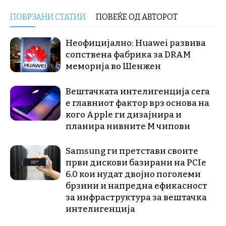
ПОВРЗАНИ СТАТИИ
ПОВЕЌЕ ОД АВТОРОТ
Неофицијално: Huawei развива
сопствена фабрика за DRAM
меморија во Шенжен
Вештачката интелигенција сега
е главниот фактор врз основа на
кого Apple ги дизајнира и
планира нивните М чипови
Samsung ги претстави своите
први дискови базирани на PCIe
6.0 кои нудат двојно поголеми
брзини и напредна ефикасност
за инфраструктура за вештачка
интелигенција