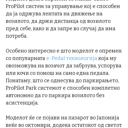
ProPilot систем за управување кој е способен
да ја одржува лентата на движење на
возилото, да држи дистанца од возилото
пред себе, како и да запре во случај да има
потреба.
Особено интересно е што моделот е опремен
со популарната
e-Pedal технологија
која му
овозможува на возачот да забрзува, успорува
или кочи со помош на само една педала.
Понатаму, што се однесува до паркирањето,
ProPilot Park системот е способен комплетно
автономно да го паркира возилото без
асистенција.
Моделот ќе се појави на пазарот во Јапонија
веќе во октомври, додека остатокот од светот