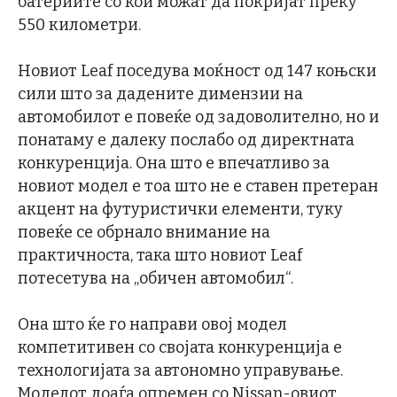
батериите со кои можат да покријат преку
550 километри.
Новиот Leaf поседува моќност од 147 коњски
сили што за дадените димензии на
автомобилот е повеќе од задоволително, но и
понатаму е далеку послабо од директната
конкуренција. Она што е впечатливо за
новиот модел е тоа што не е ставен претеран
акцент на футуристички елементи, туку
повеќе се обрнало внимание на
практичноста, така што новиот Leaf
потесетува на „обичен автомобил“.
Она што ќе го направи овој модел
компетитивен со својата конкуренција е
технологијата за автономно управување.
Моделот доаѓа опремен со Nissan-овиот