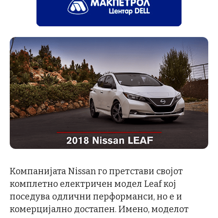
Компанијата Nissan го претстави својот
комплетно електричен модел Leaf кој
поседува одлични перформанси, но е и
комерцијално достапен. Имено, моделот