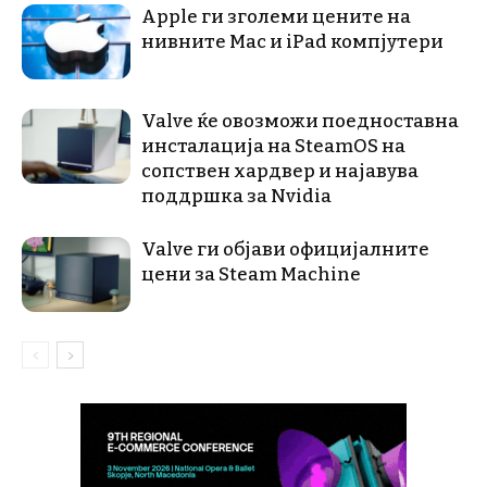
Apple ги зголеми цените на
нивните Mac и iPad компјутери
Valve ќе овозможи поедноставна
инсталација на SteamOS на
сопствен хардвер и најавува
поддршка за Nvidia
Valve ги објави официјалните
цени за Steam Machine