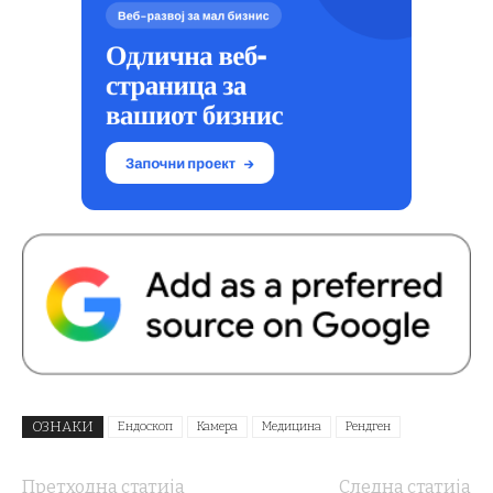
ОЗНАКИ
Ендоскоп
Камера
Медицина
Рендген
Претходна статија
Следна статија