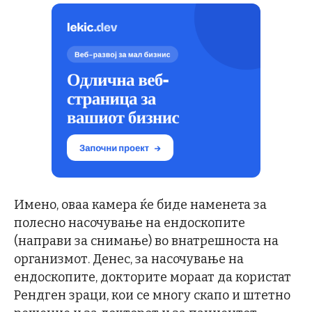
Имено, оваа камера ќе биде наменета за
полесно насочување на ендоскопите
(направи за снимање) во внатрешноста на
организмот. Денес, за насочување на
ендоскопите, докторите мораат да користат
Рендген зраци, кои се многу скапо и штетно