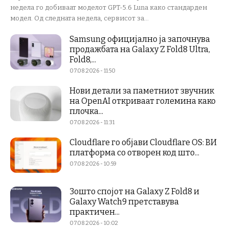
недела го добиваат моделот GPT-5.6 Luna како стандарден
модел. Од следната недела, сервисот за...
Samsung официјално ја започнува
продажбата на Galaxy Z Fold8 Ultra,
Fold8,...
07.08.2026 - 11:50
Нови детали за паметниот звучник
на OpenAI откриваат големина како
плочка...
07.08.2026 - 11:31
Cloudflare го објави Cloudflare OS: ВИ
платформа со отворен код што...
07.08.2026 - 10:59
Зошто спојот на Galaxy Z Fold8 и
Galaxy Watch9 претставува
практичен...
07.08.2026 - 10:02