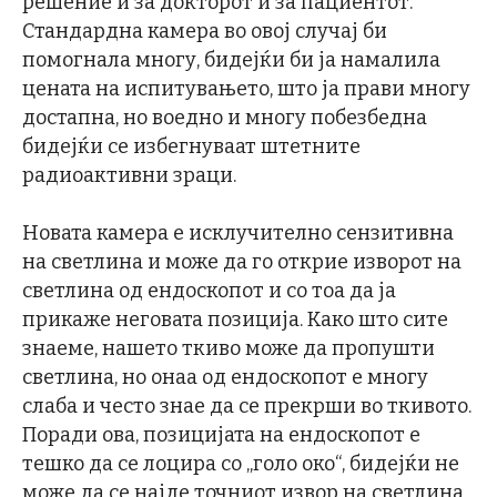
решение и за докторот и за пациентот.
Стандардна камера во овој случај би
помогнала многу, бидејќи би ја намалила
цената на испитувањето, што ја прави многу
достапна, но воедно и многу побезбедна
бидејќи се избегнуваат штетните
радиоактивни зраци.
Новата камера е исклучително сензитивна
на светлина и може да го открие изворот на
светлина од ендоскопот и со тоа да ја
прикаже неговата позиција. Како што сите
знаеме, нашето ткиво може да пропушти
светлина, но онаа од ендоскопот е многу
слаба и често знае да се прекрши во ткивото.
Поради ова, позицијата на ендоскопот е
тешко да се лоцира со „голо око“, бидејќи не
може да се најде точниот извор на светлина.