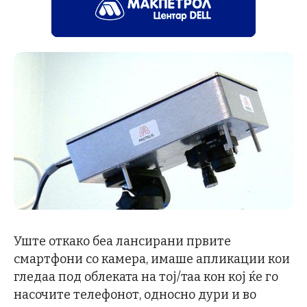
Уште откако беа лансирани првите
смартфони со камера, имаше апликации кои
гледаа под облеката на тој/таа кон кој ќе го
насочите телефонот, односно дури и во