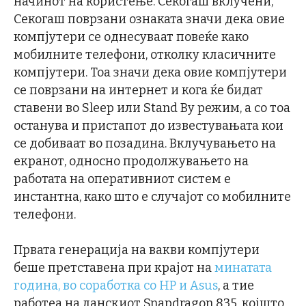
начинот на користење. Секогаш вклучени,
Секогаш поврзани ознаката значи дека овие
компјутери се однесуваат повеќе како
мобилните телефони, отколку класичните
компјутери. Тоа значи дека овие компјутери
се поврзани на интернет и кога ќе бидат
ставени во Sleep или Stand By режим, а со тоа
останува и пристапот до известувањата кои
се добиваат во позадина. Вклучувањето на
екранот, односно продолжувањето на
работата на оперативниот систем е
инстантна, како што е случајот со мобилните
телефони.
Првата генерација на вакви компјутери
беше претставена при крајот на
минатата
година, во соработка со HP и Asus
, а тие
работеа на ланскиот Snapdragon 835, којшто