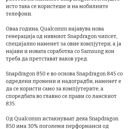
исто така се користеше и на мобилните
телефони.
Оваа година, Qualcomm најавува нова
генерација од нивниот Snapdragon чипсет,
специјално наменет за овие компјутери, а ја
најави и новата соработка со Samsung кои
треба да претстават ваков уред.
Snapdragon 850 е во основа Snapdragon 845 со
одредени промени и надоградби, наменет е
да се користи само за компјутерите, а
споредбата во главно се прави со ланскиот
835.
Од Qualcomm истакнуваат дека Snapdragon
850 има 30% поголеми перформанси од