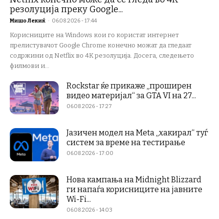
резолуција преку Google...
Мишо Лекиќ
-
06.08.2026 - 17:44
Корисниците на Windows кои го користат интернет
прелистувачот Google Chrome конечно можат да гледаат
содржини од Netflix во 4K резолуција. Досега, следењето
филмови и...
Rockstar ќе прикаже „проширен
видео материјал“ за GTA VI на 27...
06.08.2026 - 17:27
Јазичен модел на Meta „хакирал“ туѓ
систем за време на тестирање
06.08.2026 - 17:00
Нова кампања на Midnight Blizzard
ги напаѓа корисниците на јавните
Wi-Fi...
06.08.2026 - 14:03