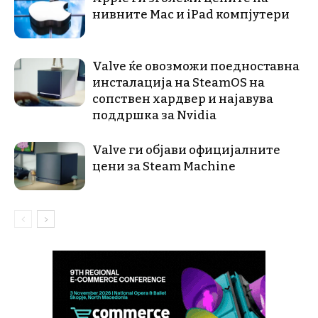
нивните Mac и iPad компјутери
Valve ќе овозможи поедноставна
инсталација на SteamOS на
сопствен хардвер и најавува
поддршка за Nvidia
Valve ги објави официјалните
цени за Steam Machine