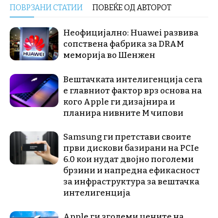
ПОВРЗАНИ СТАТИИ
ПОВЕЌЕ ОД АВТОРОТ
Неофицијално: Huawei развива
сопствена фабрика за DRAM
меморија во Шенжен
Вештачката интелигенција сега
е главниот фактор врз основа на
кого Apple ги дизајнира и
планира нивните М чипови
Samsung ги претстави своите
први дискови базирани на PCIe
6.0 кои нудат двојно поголеми
брзини и напредна ефикасност
за инфраструктура за вештачка
интелигенција
Apple ги зголеми цените на