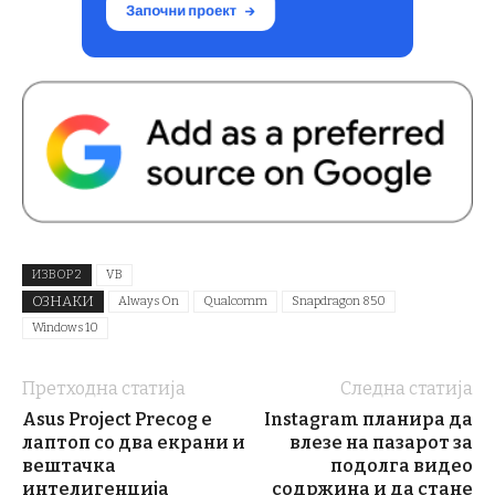
ИЗВОР 2
VB
ОЗНАКИ
Always On
Qualcomm
Snapdragon 850
Windows 10
Претходна статија
Следна статија
Asus Project Precog е
Instagram планира да
лаптоп со два екрани и
влезе на пазарот за
вештачка
подолга видео
интелигенција
содржина и да стане