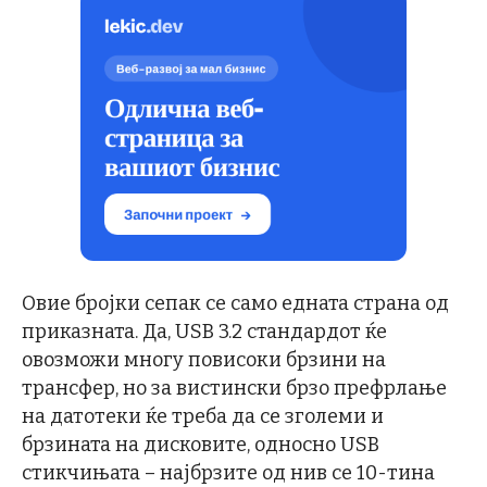
Овие бројки сепак се само едната страна од
приказната. Да, USB 3.2 стандардот ќе
овозможи многу повисоки брзини на
трансфер, но за вистински брзо префрлање
на датотеки ќе треба да се зголеми и
брзината на дисковите, односно USB
стикчињата – најбрзите од нив се 10-тина