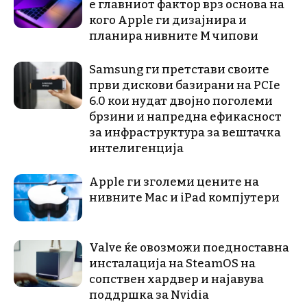
е главниот фактор врз основа на
кого Apple ги дизајнира и
планира нивните М чипови
Samsung ги претстави своите
први дискови базирани на PCIe
6.0 кои нудат двојно поголеми
брзини и напредна ефикасност
за инфраструктура за вештачка
интелигенција
Apple ги зголеми цените на
нивните Mac и iPad компјутери
Valve ќе овозможи поедноставна
инсталација на SteamOS на
сопствен хардвер и најавува
поддршка за Nvidia