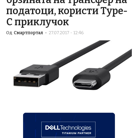
податоци, користи Type-
C приклучок
Од
Смартпортал
-
27.07.2017 - 12:46