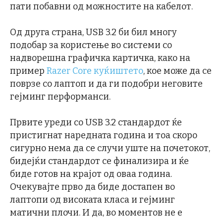
пати побавни од можностите на кабелот.
Од друга страна, USB 3.2 би бил многу
подобар за користење во системи со
надворешна графичка картичка, како на
пример
Razer Core куќиштето
, кое може да се
поврзе со лаптоп и да ги подобри неговите
гејминг перформанси.
Првите уреди со USB 3.2 стандардот ќе
пристигнат наредната година и тоа скоро
сигурно нема да се случи уште на почетокот,
бидејќи стандардот се финализира и ќе
биде готов на крајот од оваа година.
Очекувајте прво да биде достапен во
лаптопи од високата класа и гејминг
матични плочи. И да, во моментов не е