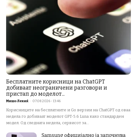
Бесплатните корисници на ChatGPT
добиваат неограничени разговори и
пристап до моделот...
Мишо Лекиќ
-
07.08.2026 - 13:46
Корисниците на бесплатните и Go верзии на ChatGPT од оваа
недела го добиваат моделот GPT-5.6 Luna како стандарден
модел. Од следната недела, сервисот за...
Samsung официјално ја започнува