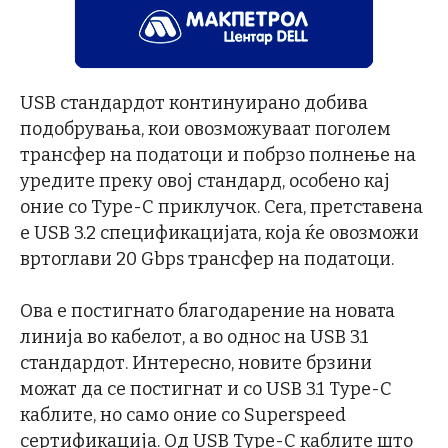
USB стандардот континуирано добива
подобрувања, кои овозможуваат поголем
трансфер на податоци и побрзо полнење на
уредите преку овој стандард, особено кај
оние со Type-C приклучок. Сега, претставена
е USB 3.2 спецификацијата, која ќе овозможи
вртоглави 20 Gbps трансфер на податоци.
Ова е постигнато благодарение на новата
линија во кабелот, а во однос на USB 3.1
стандардот. Интересно, новите брзини
можат да се постигнат и со USB 3.1 Type-C
каблите, но само оние со Superspeed
сертификација. Од USB Type-C каблите што