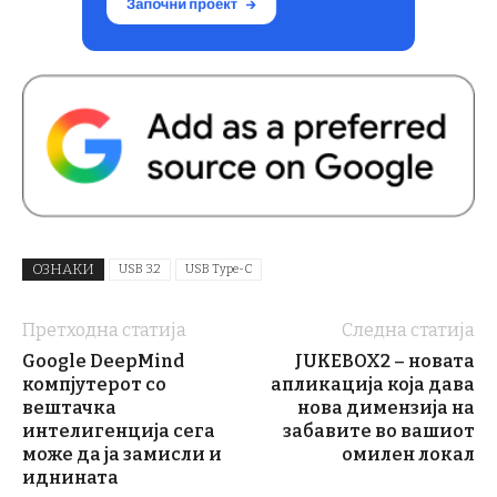
ОЗНАКИ
USB 3.2
USB Type-C
Претходна статија
Следна статија
Google DeepMind
JUKEBOX2 – новата
компјутерот со
апликација која дава
вештачка
нова димензија на
интелигенција сега
забавите во вашиот
може да ја замисли и
омилен локал
иднината