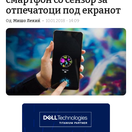
отпечатоци под екранот
Од
Мишо Лекиќ
-
10.01.2018 - 14:09