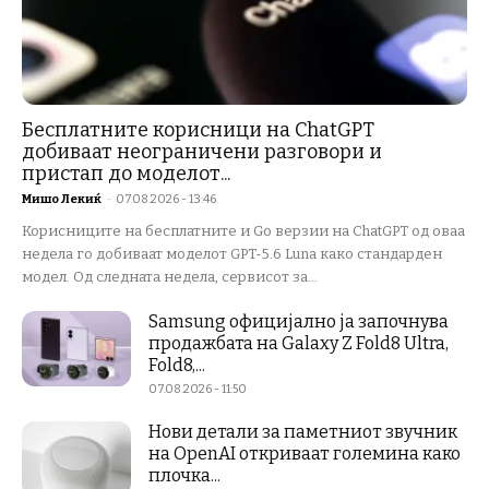
Бесплатните корисници на ChatGPT
добиваат неограничени разговори и
пристап до моделот...
Мишо Лекиќ
-
07.08.2026 - 13:46
Корисниците на бесплатните и Go верзии на ChatGPT од оваа
недела го добиваат моделот GPT-5.6 Luna како стандарден
модел. Од следната недела, сервисот за...
Samsung официјално ја започнува
продажбата на Galaxy Z Fold8 Ultra,
Fold8,...
07.08.2026 - 11:50
Нови детали за паметниот звучник
на OpenAI откриваат големина како
плочка...