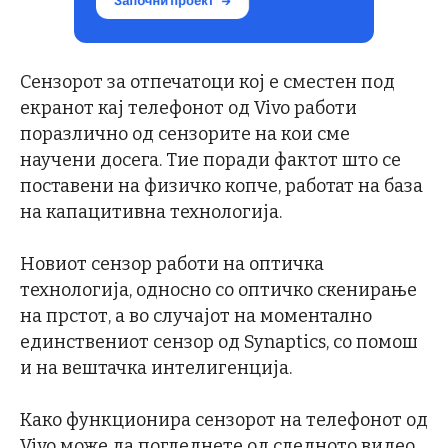
Сензорот за отпечатоци кој е сместен под
екранот кај телефонот од Vivo работи
поразлично од сензорите на кои сме
научени досега. Тие поради фактот што се
поставени на физичко копче, работат на база
на капацитивна технологија.
Новиот сензор работи на оптичка
технологија, односно со оптичко скенирање
на прстот, а во случајот на моментално
единствениот сензор од Synaptics, со помош
и на вештачка интелигенција.
Како функционира сензорот на телефонот од
Vivo може да погледнете од следното видео,