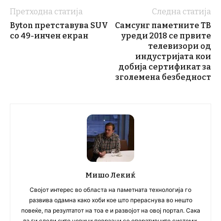
Претходна статија
Следна статија
Byton претставува SUV
Самсунг паметните ТВ
со 49-инчен екран
уреди 2018 се првите
телевизори од
индустријата кои
добија сертификат за
зголемена безбедност
Мишо Лекиќ
Својот интерес во областа на паметната технологија го
развива одамна како хоби кое што прераснува во нешто
повеќе, па резултатот на тоа е и развојот на овој портал. Сака
да ги следи сите новини поврзани со оперативните системи,