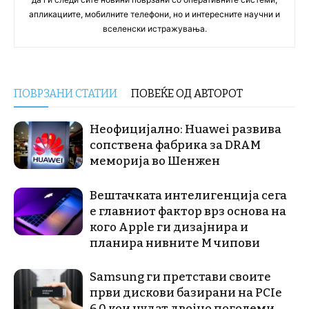
апликациите, мобилните телефони, но и интересните научни и
вселенски истражувања.
ПОВРЗАНИ СТАТИИ
ПОВЕЌЕ ОД АВТОРОТ
Неофицијално: Huawei развива
сопствена фабрика за DRAM
меморија во Шенжен
Вештачката интелигенција сега
е главниот фактор врз основа на
кого Apple ги дизајнира и
планира нивните М чипови
Samsung ги претстави своите
први дискови базирани на PCIe
6.0 кои нудат двојно поголеми