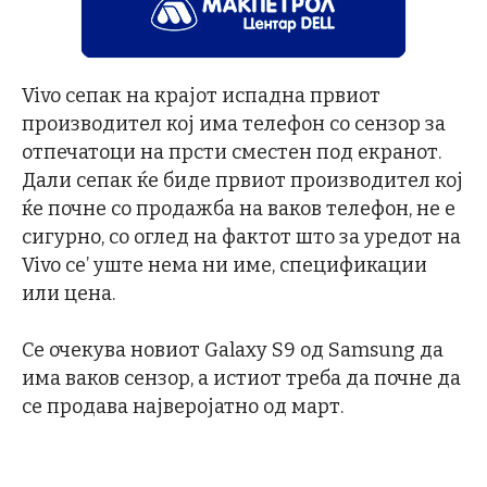
Vivo сепак на крајот испадна првиот
производител кој има телефон со сензор за
отпечатоци на прсти сместен под екранот.
Дали сепак ќе биде првиот производител кој
ќе почне со продажба на ваков телефон, не е
сигурно, со оглед на фактот што за уредот на
Vivo се’ уште нема ни име, спецификации
или цена.
Се очекува новиот Galaxy S9 од Samsung да
има ваков сензор, а истиот треба да почне да
се продава најверојатно од март.