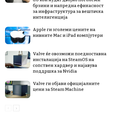
брзини и напредна ефикасност
за инфраструктура за вештачка
интелигенција
Apple ги зголеми цените на
нивните Mac и iPad компјутери
Valve ќе овозможи поедноставна
инсталација на SteamOS на
сопствен хардвер и најавува
поддршка за Nvidia
Valve ги објави официјалните
цени за Steam Machine