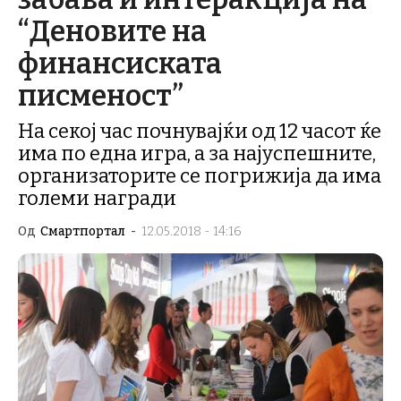
“Деновите на
финансиската
писменост”
На секој час почнувајќи од 12 часот ќе
има по една игра, а за најуспешните,
организаторите се погрижија да има
големи награди
Од
Смартпортал
-
12.05.2018 - 14:16