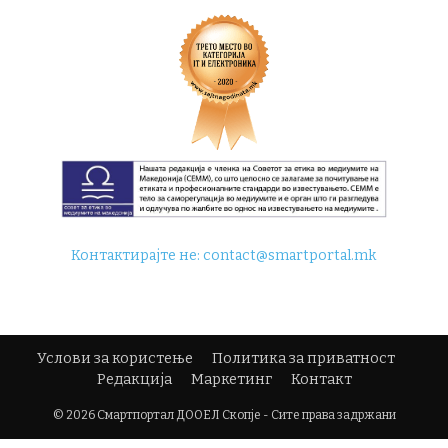
Контактирајте не:
contact@smartportal.mk
Услови за користење
Политика за приватност
Редакција
Маркетинг
Контакт
© 2026 Смартпортал ДООЕЛ Скопје - Сите права задржани