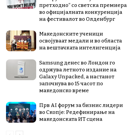
претходно“ со светска премиера
во официјалната конкуренција
на фестивалот во Олденбург
Македонските ученици
освојуваат медали и во областа
на вештачката интелигенција
Samsung денес во Лондон го
одржува летното издание на
Galaxy Unpacked, a настанот
започнува во 15 часот по
македонско време
Прв AI форум за бизнис лидери
во Скопје: Редефинирање на
македонската ИТ сцена