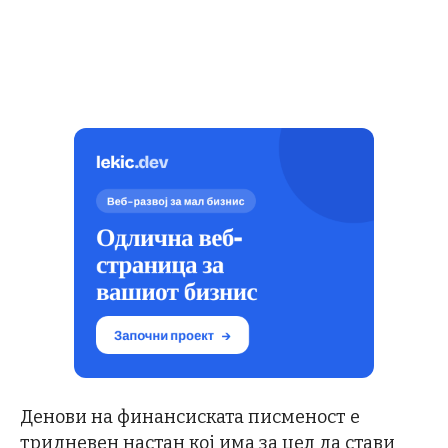
Денови на финансиската писменост е
тридневен настан кој има за цел да стави