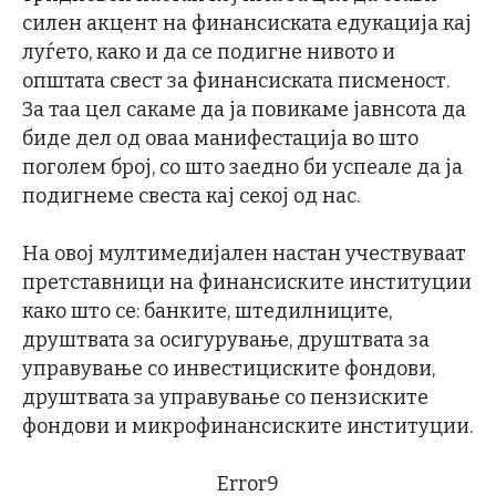
силен акцент на финансиската едукација кај
луѓето, како и да се подигне нивото и
општата свест за финансиската писменост.
За таа цел сакаме да ја повикаме јавнсота да
биде дел од оваа манифестација во што
поголем број, со што заедно би успеале да ја
подигнеме свеста кај секој од нас.
На овој мултимедијален настан учествуваат
претставници на финансиските институции
како што се: банките, штедилниците,
друштвата за осигурување, друштвата за
управување со инвестициските фондови,
друштвата за управување со пензиските
фондови и микрофинансиските институции.
Error9