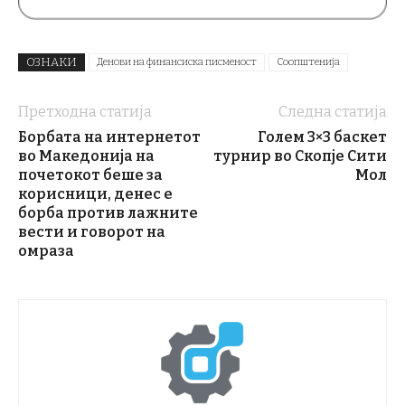
ОЗНАКИ
Денови на финансиска писменост
Соопштенија
Претходна статија
Следна статија
Борбата на интернетот
Голем 3×3 баскет
во Македонија на
турнир во Скопје Сити
почетокот беше за
Мол
корисници, денес е
борба против лажните
вести и говорот на
омраза