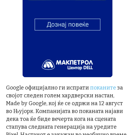
Google официјално ги испрати
поканите
за
својот следен голем хардверски настан,
Made by Google, кој ќе се одржи на 12 август
во Њујорк. Компанијата во поканата најави
дека тоа ќе биде вечерта кога на сцената
стапува следната генерација на уредите
Pixel. Настанот е закажан во необично време,