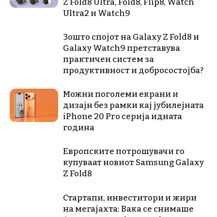
Z Fold8 Ultra, Fold8, Flip8, Watch
Ultra2 и Watch9
Зошто спојот на Galaxy Z Fold8 и
Galaxy Watch9 претставува
практичен систем за
продуктивност и добросостојба?
Можни поголеми екрани и
дизајн без рамки кај јубилејната
iPhone 20 Pro серија идната
година
Европските потрошувачи го
купуваат новиот Samsung Galaxy
Z Fold8
Стартапи, инвеститори и жири
на мегајахта: Вака се снимаше