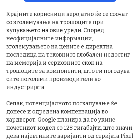
Крајните корисници веројатно ќе се соочат
со зголемување на трошоците при
купувањето на овие уреди. Според
неофицијалните информации,
зголемувањето на цените е директна
последица на тековниот глобален недостиг
на меморија и сериозниот скок на
трошоците за компоненти, што ги погодува
сите поголеми производители во
индустријата.
Сепак, потенцијалното поскапување ќе
донесе и одредена компензација во
хардверот. Google планира да го укине
почетниот модел со 128 гигабајти, што значи
дека најевтините варијанти од серијата Pixel