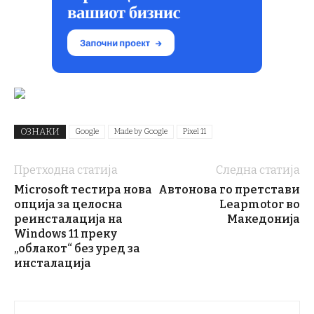
ОЗНАКИ
Google
Made by Google
Pixel 11
Претходна статија
Следна статија
Microsoft тестира нова
Автонова го претстави
опција за целосна
Leapmotor во
реинсталација на
Македонија
Windows 11 преку
„облакот“ без уред за
инсталација