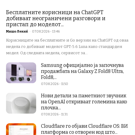
Бесплатните корисници на ChatGPT
добиваат неограничени разговори и
пристап до моделот...
Мишо Лекиќ
-
07.08.2026 - 13:46
Корисниците на бесплатните и Go верзии на ChatGPT од оваа
недела го добиваат моделот GPT-5.6 Luna како стандарден
модел. Од следната недела, сервисот за...
Samsung официјално ја започнува
продажбата на Galaxy Z Fold8 Ultra,
Fold8,...
07.08.2026 - 11:50
Нови детали за паметниот звучник
на OpenAI откриваат големина како
плочка...
07.08.2026 - 11:31
Cloudflare го објави Cloudflare OS: ВИ
платформа со отворен код што...