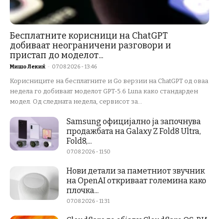
Бесплатните корисници на ChatGPT
добиваат неограничени разговори и
пристап до моделот...
Мишо Лекиќ
-
07.08.2026 - 13:46
Корисниците на бесплатните и Go верзии на ChatGPT од оваа
недела го добиваат моделот GPT-5.6 Luna како стандарден
модел. Од следната недела, сервисот за...
Samsung официјално ја започнува
продажбата на Galaxy Z Fold8 Ultra,
Fold8,...
07.08.2026 - 11:50
Нови детали за паметниот звучник
на OpenAI откриваат големина како
плочка...
07.08.2026 - 11:31