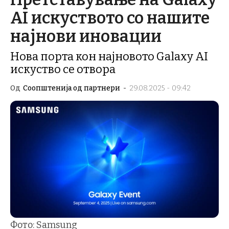
AI искуството со нашите
најнови иновации
Нова порта кон најновото Galaxy AI
искуство се отвора
Од
Соопштенија од партнери
-
29.08.2025 - 09:42
Фото: Samsung