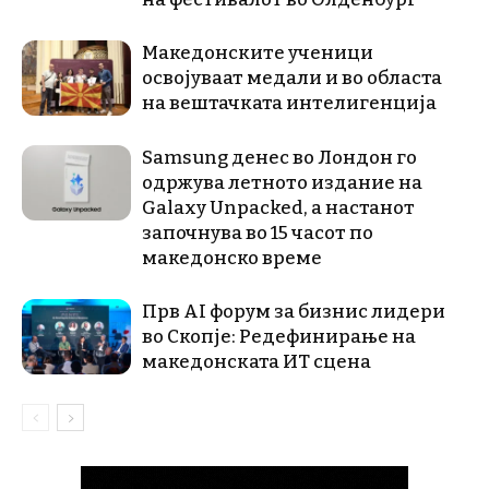
Македонските ученици
освојуваат медали и во областа
на вештачката интелигенција
Samsung денес во Лондон го
одржува летното издание на
Galaxy Unpacked, a настанот
започнува во 15 часот по
македонско време
Прв AI форум за бизнис лидери
во Скопје: Редефинирање на
македонската ИТ сцена