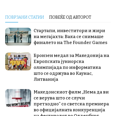
ПОВРЗАНИ СТАТИИ
ПОВЕЌЕ ОД АВТОРОТ
Стартапи, инвеститори и жири
на мегајахта: Вака се снимаше
финалето на The Founder Games
Бронзен медал за Македонија на
Европската јуниорска
олимпијада по информатика
што се одржува во Каунас,
Литванија
Македонскиот филм „Нема да ви
се верува што се случи
претходно“ со светска премиера
во официјалната конкуренција
на фестивалот во Олденбург