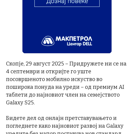
Скопје, 29 август 2025 – Придружете ни се на
4 септември и откријте го уште
посовршеното мобилно искуство во
поширока понуда на уреди – од премиум AI
таблети до најновиот член на семејството
Galaxy S25.
Бидете дел од онлајн претставувањето и
погледнете како најновиот развој на Galaxy
уредите без напор поставува нов стандард