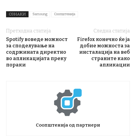
ОЗНАКИ
Samsung
Соопштенија
Претходна статија
Следна статија
Spotify воведе можност
Firefox конечно ќе ја
за споделување на
добие можноста за
содржината директно
инсталација на веб
во апликацијата преку
страните како
пораки
апликации
Соопштенија од партнери