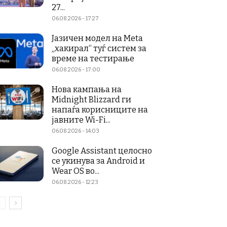
27...
06.08.2026 - 17:27
Јазичен модел на Meta
„хакирал“ туѓ систем за
време на тестирање
06.08.2026 - 17:00
Нова кампања на
Midnight Blizzard ги
напаѓа корисниците на
јавните Wi-Fi...
06.08.2026 - 14:03
Google Assistant целосно
се укинува за Android и
Wear OS во...
06.08.2026 - 12:23