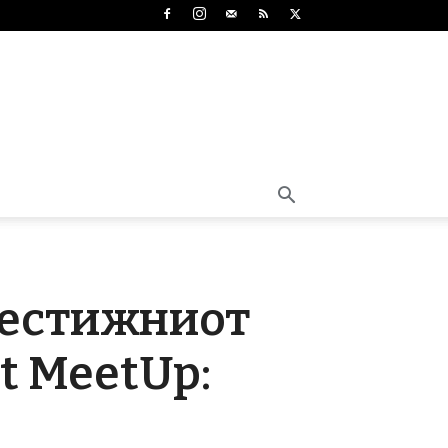
рестижниот
t MeetUp: