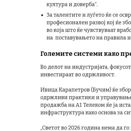
култура и доверба“.
За талентите и луѓето ќе се осв
професионален развој кој ќе зб
во која што ќе чувствуваат враб
на поставувањето на правила 
Големите системи како п
Во делот на индустријата, фокусот
инвестираат во одржливост.
Ивица Карапетров (Бучим) ќе збор
одржливи практики и управување“
продажба на A1 Телеком ќе ја ист
инфраструктура како основа за с
„Светот во 2026 година нема да го