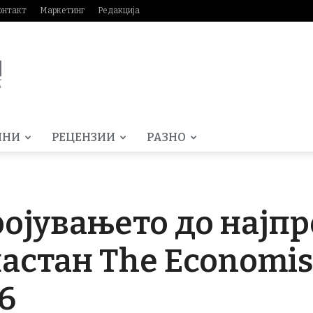
онтакт
Маркетинг
Редакција
МНИ
РЕЦЕНЗИИ
РАЗНО
ројувањето до најп
астан The Economis
6