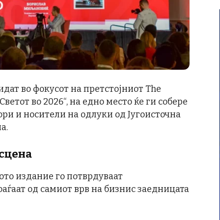
дат во фокусот на претстојниот The
Светот во 2026“, на едно место ќе ги собере
ри и носители на одлуки од Југоисточна
а.
 сцена
то издание го потврдуваат
оаѓаат од самиот врв на бизнис заедницата