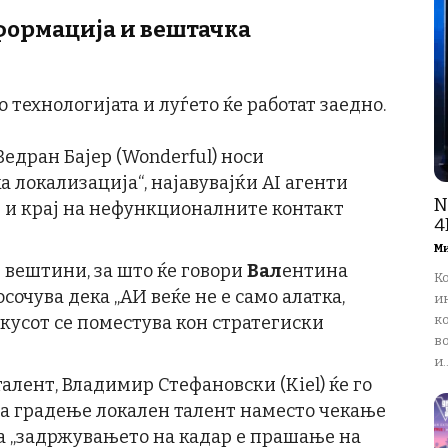
формација и
вештачка
 технологијата и луѓето ќе работат заедно.
Ведран Бајер (Wonderful) носи
а локализација“, најавувајќи AI агенти
N
 и крај на нефункционалните контакт
4
М
 вештини, за што ќе говори
Вал
ентина
К
осочува дека „АИ веќе не е само алатка,
и
окусот се поместува кон стратегиски
ко
в
и..
алент, Владимир Стефановски (Kiel) ќе го
а градење локален талент наместо чекање
ка „задржувањето на кадар е прашање на