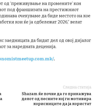
от од ‘преживување на промените’ кон
анот под франшизата на престижниот
одинава очекуваме да биде местото на кое
аботки кои ќе ја одбележат 2026,“ велат
 заедницата да бидат дел од овој дијалог
хот за наредната деценија.
economistmeetup.com.mk/
.
Следна статија
а
Shazam ќе почне да го прикажува
ја
делот од песните кој ги мотивира
корисниците да ја користат