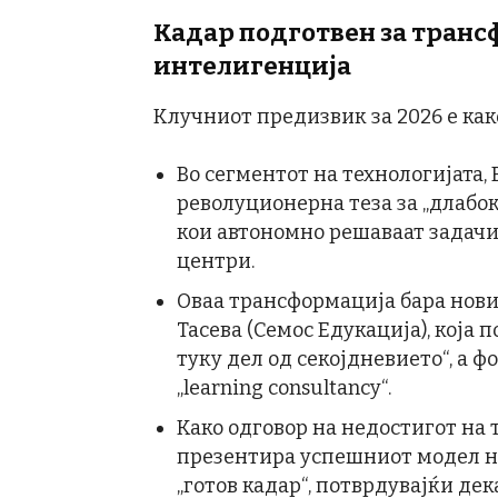
Кадар подготвен за транс
интелигенција
Клучниот предизвик за 2026 е како
Во сегментот на технологијата, 
револуционерна теза за „длабок
кои автономно решаваат задачи
центри.
Оваа трансформација бара нови
Тасева (Семос Едукација), која п
туку дел од секојдневието“, а ф
„learning consultancy“.
Како одговор на недостигот на т
презентира успешниот модел н
„готов кадар“, потврдувајќи де