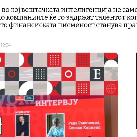
т во кој вештачката интелигенција не са
о компаниите ќе го задржат талентот кога
то финансиската писменост станува пр
 12:24