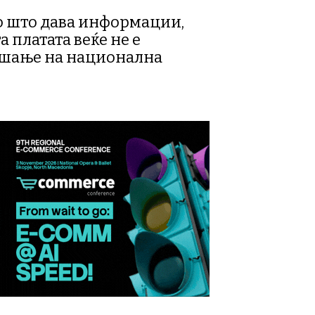
мо што дава информации,
 платата веќе не е
ашање на национална