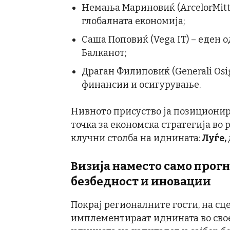
Немања Мариновиќ (ArcelorMitta
глобалната економија;
Саша Поповиќ (Vega IT) – еден
Балканот;
Драган Филиповиќ (Generali Osig
финансии и осигурување.
Нивното присуство ја позиционир
точка за економска стратегија во 
клучни столба на иднината:
Луѓе,
Визија наместо само прог
безбедност и иновации
Покрај регионалните гости, на сце
имплементираат иднината во свое