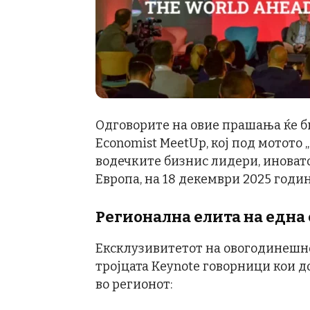
Одговорите на овие прашања ќе би
Economist MeetUp, кој под мотото „
водечките бизнис лидери, иновато
Европа, на 18 декември 2025 годин
Регионална елита на една
Ексклузивитетот на овогодинешно
тројцата Keynote говорници кои д
во регионот: