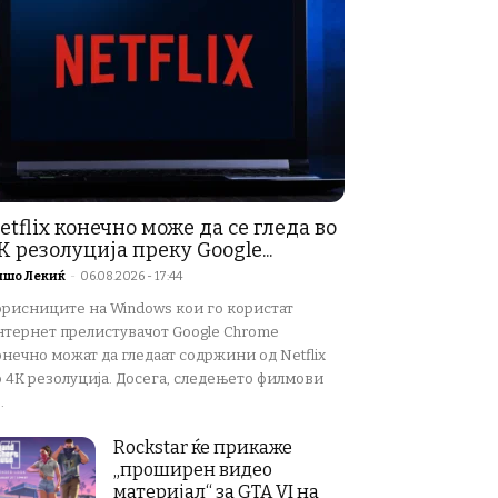
etflix конечно може да се гледа во
K резолуција преку Google...
ишо Лекиќ
-
06.08.2026 - 17:44
орисниците на Windows кои го користат
нтернет прелистувачот Google Chrome
нечно можат да гледаат содржини од Netflix
о 4K резолуција. Досега, следењето филмови
.
Rockstar ќе прикаже
„проширен видео
материјал“ за GTA VI на