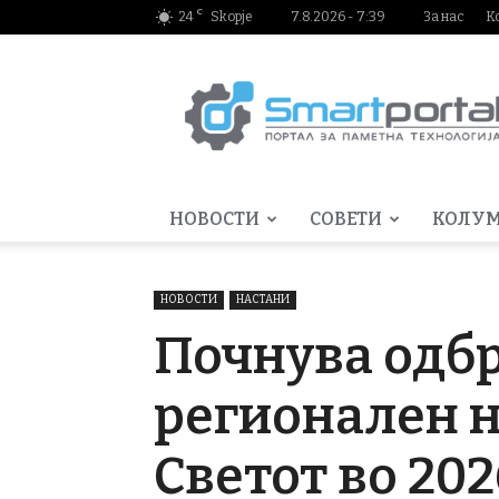
C
24
Skopje
7.8.2026 - 7:39
За нас
К
Smartportal.mk
НОВОСТИ
СОВЕТИ
КОЛУ
НОВОСТИ
НАСТАНИ
Почнува одб
регионален н
Светот во 202