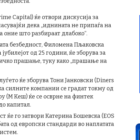
езбедноста.
ime Capital) ќе отвори дискусија за
асувајќи дека „иднината не припаѓа на
а оние што разбираат длабоко“.
ата безбедност, Филомена Пљаковска
 јубилејот од 25 години, ќе зборува за
ничко прашање, туку како „прашање на
луѓето ќе зборува Тони Јанковски (Diners
ека силните компании се градат токму од
ру (М Кеш) ќе се осврне на финтек
до капитал.
т ќе го затвори Катерина Бошевска (EOS
ребата од европски стандарди во наплатата
систем.