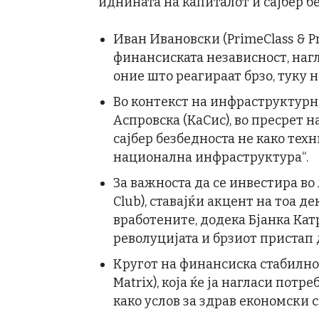
иднината на капиталот и сајбер б
Иван Ивановски (PrimeClass & Pr
финансиската независност, нагл
оние што реагираат брзо, туку н
Во контекст на инфраструктурн
Аспровска (КаСис), во пресрет на
сајбер безбедноста не како тех
национална инфраструктура“.
За важноста да се инвестира во 
Club), ставајќи акцент на тоа д
вработените, додека Бјанка Кат
револуцијата и брзиот пристап 
Кругот на финансиска стабилнос
Matrix), која ќе ја нагласи пот
како услов за здрав економски 