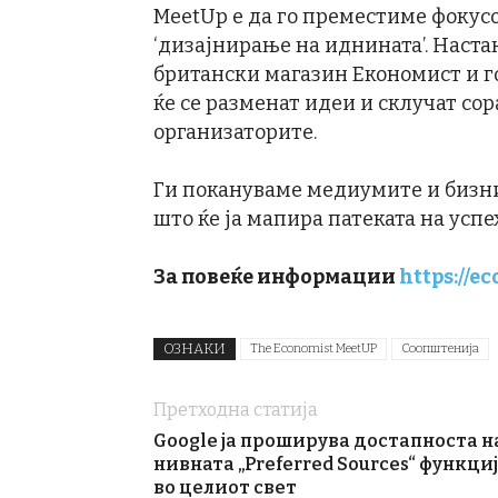
MeetUp е да го преместиме фокус
‘дизајнирање на иднината’. Наст
британски магазин Економист и г
ќе се разменат идеи и склучат сор
организаторите.
Ги покануваме медиумите и бизнис
што ќе ја мапира патеката на успе
За повеќе информации
https://
ОЗНАКИ
The Economist MeetUP
Соопштенија
Претходна статија
Google ја проширува достапноста н
нивната „Preferred Sources“ функци
во целиот свет