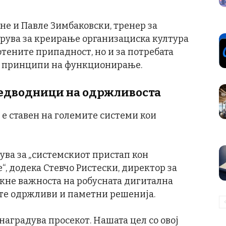
рне и Павле Зимбаковски, тренер за
орува за креирање организациска култура
отените припадност, но и за потребата
и принципи на функционирање.
редводници на одржливоста
 е ставен на големите системи кои
ува за
„
системскиот пристап кон
, додека Стевчо Ристески, директор за
акнe важноста на робусната дигитална
ите одржливи и паметни решенија.
 наградува просекот. Нашата цел со овој