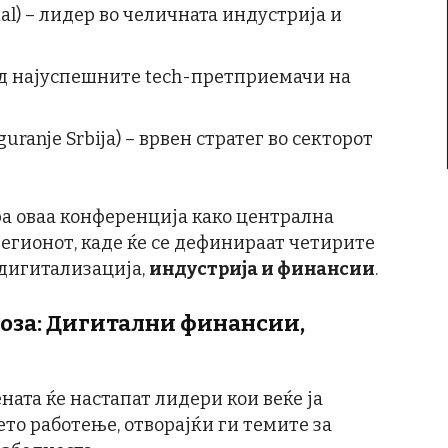
l) – лидер во челичната индустрија и
 од најуспешните tech-претприемачи на
uranje Srbija) – врвен стратег во секторот
а оваа конференција како централна
регионот, каде ќе се дефинираат четирите
дигитализација,
индустрија и финансии
.
ноза: Дигитални финансии,
ната ќе настапат лидери кои веќе ја
то работење, отворајќи ги темите за