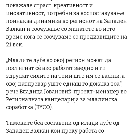
покажале страст, креативност и
иновативност, потребни за воспоставување
поинаква динамика во регионот на Западен
Балкан и соочување со минатото во исто
време кога се соочуваме со предизвиците на
21 век.
„Младите луѓе во овој регион можат да
постигнат сè ако работат заедно и ги
здружат силите на теми што им се важни, а
овој натпревар уште еднаш го докажа тоа“,
рече Владица Јовановиќ, проект-менаџер во
Регионалната канцеларија за младинска
соработка (RYCO).
Тимовите беа составени од млади луѓе од
Западен Балкан кои преку работа со