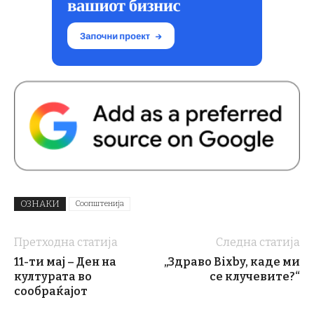
ОЗНАКИ
Соопштенија
Претходна статија
Следна статија
11-ти мај – Ден на
„Здраво Bixby, каде ми
културата во
се клучевите?“
сообраќајот