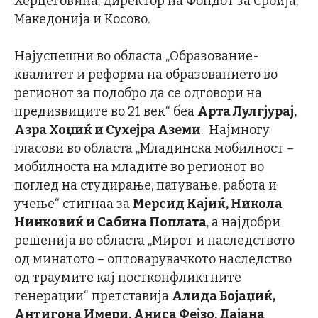
Херцеговина, директор на Фондот за Србија,
Македонија и Косово.
Најуспешни во областа „Образование-
квалитет и реформа на образованието во
регионот за подобро да се одговори на
предизвиците во 21 век“ беа
Арта Лулгјурај,
Азра Хоџиќ и Сухејра Аземи
. Најмногу
гласови во областа „Младинска мобилност –
мобилноста на младите во регионот во
поглед на студирање, патување, работа и
учење“ стигнаа за
Мерсид Кајиќ, Никола
Нинковиќ и Сабина Поплата
, а најдобри
решенија во областа „Мирот и наследството
од минатото – оптоварувачкото наследство
од траумите кај постконфликтните
генерации“ претставија
Алида Бојаџиќ,
Антигона Имери, Аниса Фејзо, Дајана