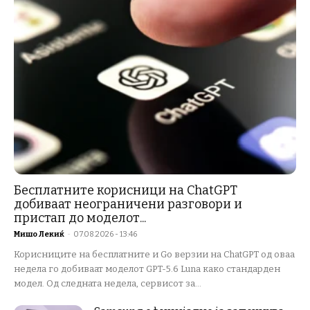
Бесплатните корисници на ChatGPT
добиваат неограничени разговори и
пристап до моделот...
Мишо Лекиќ
-
07.08.2026 - 13:46
Корисниците на бесплатните и Go верзии на ChatGPT од оваа
недела го добиваат моделот GPT-5.6 Luna како стандарден
модел. Од следната недела, сервисот за...