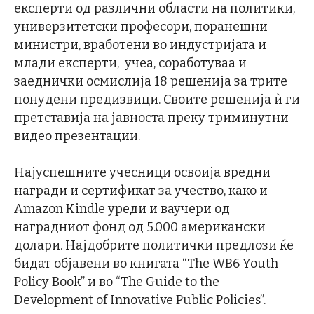
експерти од различни области на политики,
универзитетски професори, поранешни
министри, вработени во индустријата и
млади експерти, учеа, соработуваа и
заеднички осмислија 18 решенија за трите
понудени предизвици. Своите решенија ѝ ги
претставија на јавноста преку триминутни
видео презентации.
Најуспешните учесници освоија вредни
награди и сертификат за учество, како и
Amazon Kindle уреди и ваучери од
наградниот фонд од 5.000 американски
долари. Најдобрите политички предлози ќе
бидат објавени во книгата “The WB6 Youth
Policy Book” и во “The Guide to the
Development of Innovative Public Policies”.