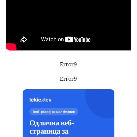
Error9
Error9