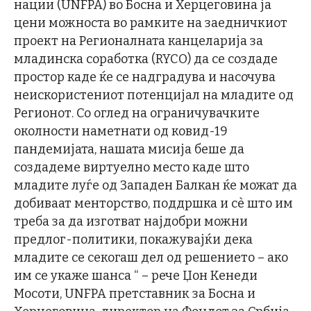
нации (UNFPA) во Босна и Херцеговина ја
цени можноста во рамките на заедничкиот
проект на Регионалната канцеларија за
младинска соработка (RYCO) да се создаде
простор каде ќе се надградува и насочува
неискористениот потенцијал на младите од
Регионот. Со оглед на ограничувачките
околности наметнати од ковид-19
пандемијата, нашата мисија беше да
создадеме виртуелно место каде што
младите луѓе од Западен Балкан ќе можат да
добиваат менторство, поддршка и сѐ што им
треба за да изготват најдобри можни
предлог-политики, покажувајќи дека
младите се секогаш дел од решението – ако
им се укаже шанса “ – рече Џон Кенеди
Мосоти, UNFPA претставник за Босна и