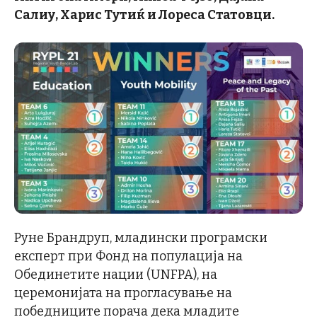
Салиу, Харис Тутиќ и Лореса Статовци.
Руне Брандруп, младински програмски
експерт при Фонд на популација на
Обединетите нации (UNFPA), на
церемонијата на прогласување на
победниците порача дека младите