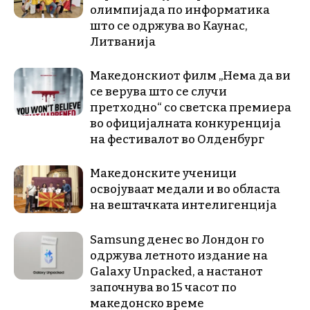
олимпијада по информатика
што се одржува во Каунас,
Литванија
Македонскиот филм „Нема да ви
се верува што се случи
претходно“ со светска премиера
во официјалната конкуренција
на фестивалот во Олденбург
Македонските ученици
освојуваат медали и во областа
на вештачката интелигенција
Samsung денес во Лондон го
одржува летното издание на
Galaxy Unpacked, a настанот
започнува во 15 часот по
македонско време