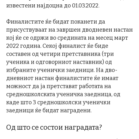
известени најдоцна до 01.03.2022.
Финалистите ќе бидат поканети да
присуствуваат на завршен дводневен настан
кој ќе се одржи во средината на месец март
2022 година. Секој финалист ќе биде
составен од четири претставника (три
ученика и одговорниот наставник) од
избраните ученички заедници. На дво-
дневниот настан финалистите ќе имаат
можност да ја претстават работата на
средношколската ученичка заедница, од
каде што 3 средношколски ученички
заедници ќе бидат наградени.
Од што се состои наградата?