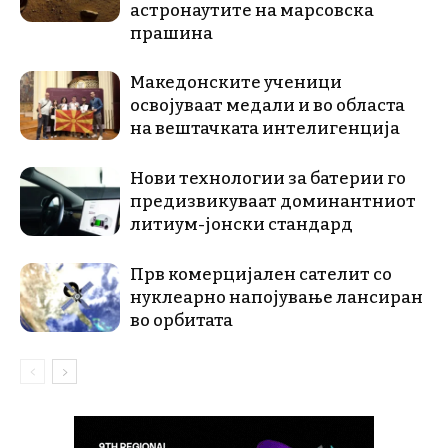
астронаутите на марсовска
прашина
Македонските ученици
освојуваат медали и во областа
на вештачката интелигенција
Нови технологии за батерии го
предизвикуваат доминантниот
литиум-јонски стандард
Прв комерцијален сателит со
нуклеарно напојување лансиран
во орбитата