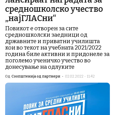
средношколско учество
„најГЛАСни“
Повикот е отворен за сите
средношколски заедници од
државните и приватни училишта
кои во текот на учебната 2021/2022
година биле активни и придонеле за
поголемо ученичко учество во
донесување на одлуките
Од
Соопштенија од партнери
-
02.02.2022 - 11:42