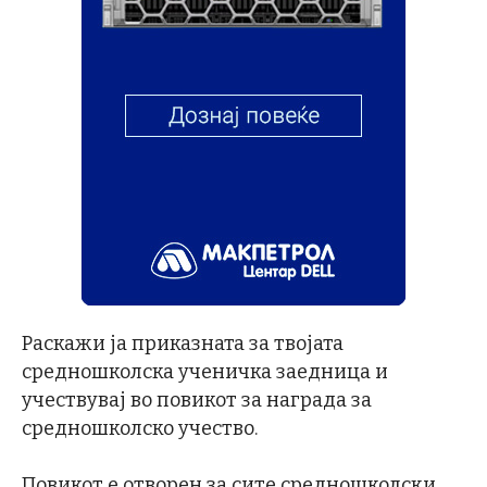
Раскажи ја приказната за твојата
средношколска ученичка заедница и
учествувај во повикот за награда за
средношколско учество.
Повикот е отворен за сите средношколски