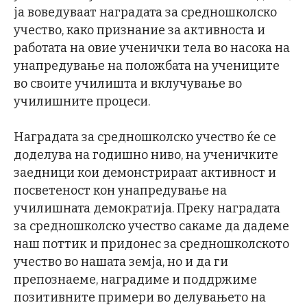
ја воведуваат наградата за средношколско
учество, како признание за активноста и
работата на овие ученички тела во насока на
унапредување на положбата на учениците
во своите училишта и вклучување во
училишните процеси.
Наградата за средношколско учество ќе се
доделува на годишно ниво, на ученичките
заедници кои демонстрираат активност и
посветеност кон унапредување на
училишната демократија. Преку наградата
за средношколско учество сакаме да дадеме
наш поттик и придонес за средношколското
учество во нашата земја, но и да ги
препознаеме, наградиме и поддржиме
позитивните примери во делувањето на