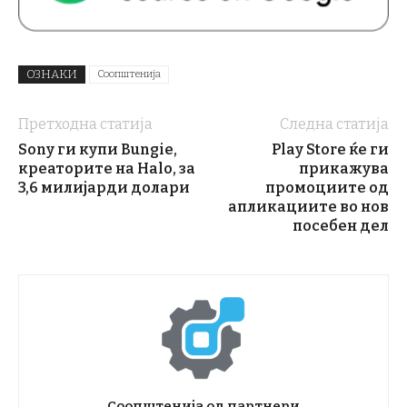
ОЗНАКИ
Соопштенија
Претходна статија
Следна статија
Sony ги купи Bungie,
Play Store ќе ги
креаторите на Halo, за
прикажува
3,6 милијарди долари
промоциите од
апликациите во нов
посебен дел
Соопштенија од партнери