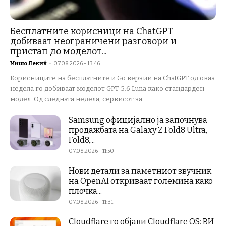
Бесплатните корисници на ChatGPT
добиваат неограничени разговори и
пристап до моделот...
Мишо Лекиќ
-
07.08.2026 - 13:46
Корисниците на бесплатните и Go верзии на ChatGPT од оваа
недела го добиваат моделот GPT-5.6 Luna како стандарден
модел. Од следната недела, сервисот за...
Samsung официјално ја започнува
продажбата на Galaxy Z Fold8 Ultra,
Fold8,...
07.08.2026 - 11:50
Нови детали за паметниот звучник
на OpenAI откриваат големина како
плочка...
07.08.2026 - 11:31
Cloudflare го објави Cloudflare OS: ВИ