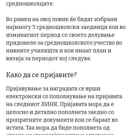
средношколците.
Во рамки на овој повик ќе бидат избрани
најмногу 3 средношколски заедници кои во
изминатиот период со своето делување
придонеле за средношколското учество во
нивните училишта и кои имаат план и
визија за периодот кој следува.
Како да се пријавите?
Пријавување за наградата се врши
електронски со пополнување на пријавата
на следниот ЛИНК. Пријавата мора да е
целосно и детално пополнета заедно со
пропратните документи кои се бараат во
истата. Таа мора да биде пополнета од