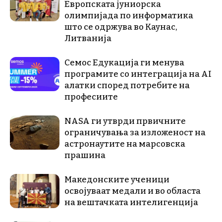
Европската јуниорска
олимпијада по информатика
што се одржува во Каунас,
Литванија
Семос Едукација ги менува
програмите со интеграција на AI
алатки според потребите на
професиите
NASA ги утврди првичните
ограничувања за изложеност на
астронаутите на марсовска
прашина
Македонските ученици
освојуваат медали и во областа
на вештачката интелигенција