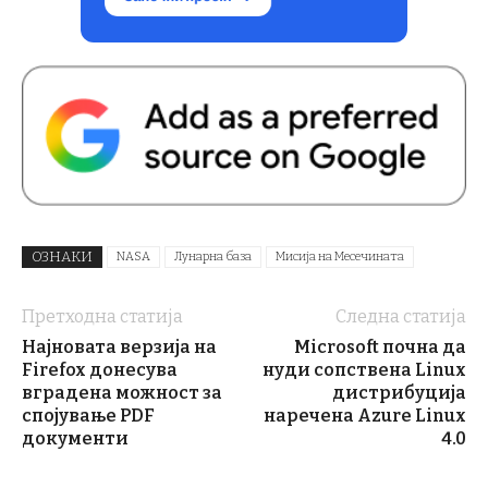
ОЗНАКИ
NASA
Лунарна база
Мисија на Месечината
Претходна статија
Следна статија
Најновата верзија на
Microsoft почна да
Firefox донесува
нуди сопствена Linux
вградена можност за
дистрибуција
спојување PDF
наречена Azure Linux
документи
4.0