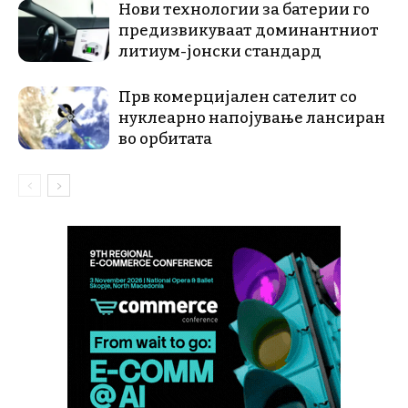
Нови технологии за батерии го
предизвикуваат доминантниот
литиум-јонски стандард
Прв комерцијален сателит со
нуклеарно напојување лансиран
во орбитата