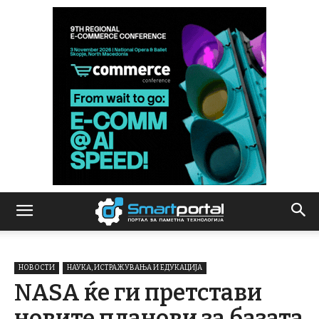
НОВОСТИ
НАУКА, ИСТРАЖУВАЊА И ЕДУКАЦИЈА
NASA ќе ги претстави
новите планови за базата