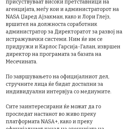
присуствуваат високи претставници на
агенцијата, меѓу кои и администраторот на
NASA Џаред Ајзакман, како и Лори Глејз,
вршител на должноста соработник
администратор за Директоратот за развој на
истражувачки системи. Ним ќе им се
придружи и Карлос Гарсија-Галан, извршен
директор на програмата за базата на
Месечината.
По завршувањето на официјалниот дел,
стручните лица ќе бидат достапни за
индивидуални интервјуа со медиумите.
Сите заинтересирани ќе можат да го
проследат настанот во живо преку
платформата NASA+, како и преку