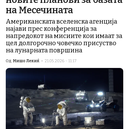
на Месечината
Американската вселенска агенција
најави прес конференција за
напредокот на мисиите кои имаат за
цел долгорочно човечко присуство
на лунарната површина
Од
Мишо Лекиќ
-
21.05.2026 - 11:17