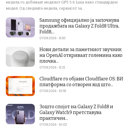
недела го добиваат моделот GPT-5.6 Luna како стандарден
модел. Од следната недела, сервисот за...
Samsung официјално ја започнува
продажбата на Galaxy Z Fold8 Ultra,
Fold8,...
07.08.2026 - 11:50
Нови детали за паметниот звучник
на OpenAI откриваат големина како
плочка...
07.08.2026 - 11:31
Cloudflare го објави Cloudflare OS: ВИ
платформа со отворен код што...
07.08.2026 - 10:59
Зошто спојот на Galaxy Z Fold8 и
Galaxy Watch9 претставува
практичен...
07.08.2026 - 10:02