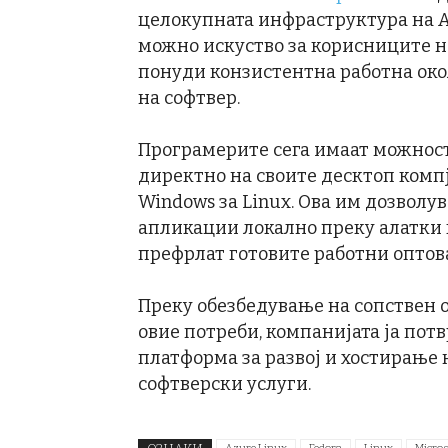
целокупната инфраструктура на Az
можно искуство за корисниците на
понуди конзистентна работна окол
на софтвер.
Програмерите сега имаат можност 
директно на своите десктоп комп
Windows за Linux. Ова им дозволу
апликации локално преку алатки к
префрлат готовите работни оптова
Преку обезбедување на сопствен о
овие потреби, компанијата ја потв
платформа за развој и хостирање
софтверски услуги.