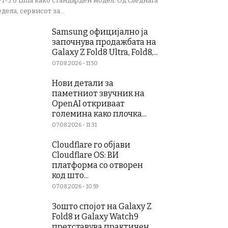
T-5.6 Luna како стандарден модел. Од следната
дела, сервисот за...
Samsung официјално ја
започнува продажбата на
Galaxy Z Fold8 Ultra, Fold8,...
07.08.2026 - 11:50
Нови детали за
паметниот звучник на
OpenAI откриваат
големина како плочка...
07.08.2026 - 11:31
Cloudflare го објави
Cloudflare OS: ВИ
платформа со отворен
код што...
07.08.2026 - 10:59
Зошто спојот на Galaxy Z
Fold8 и Galaxy Watch9
претставува практичен...