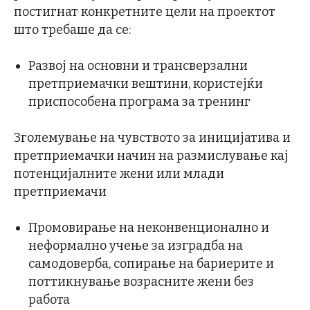
постигнат конкретните цели на проектот
што требаше да се:
Развој на основни и трансверзални
претприемачки вештини, користејќи
приспособена програма за тренинг
Зголемување на чувството за иницијатива и
претприемачки начин на размислување кај
потенцијалните жени или млади
претприемачи
Промовирање на неконвенционално и
неформално учење за изградба на
самодоверба, сопирање на бариерите и
поттикнување возрасните жени без
работа