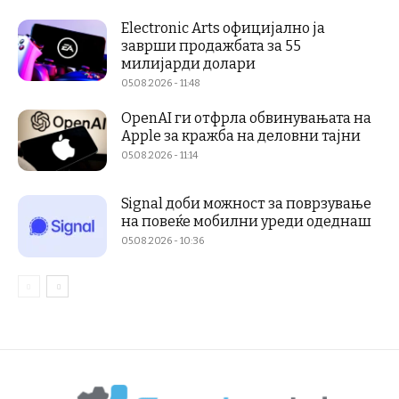
Electronic Arts официјално ја
заврши продажбата за 55
милијарди долари
05.08.2026 - 11:48
OpenAI ги отфрла обвинувањата на
Apple за кражба на деловни тајни
05.08.2026 - 11:14
Signal доби можност за поврзување
на повеќе мобилни уреди одеднаш
05.08.2026 - 10:36