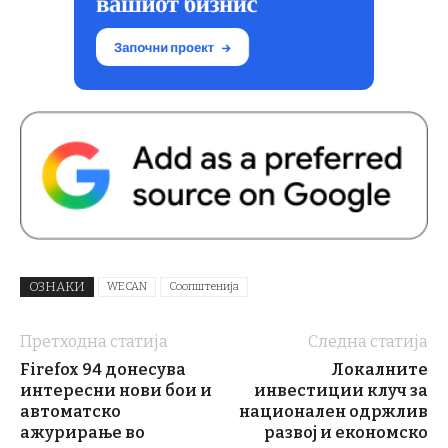
ОЗНАКИ
WECAN
Соопштенија
Претходна статија
Следна статија
Firefox 94 донесува
Локалните
интересни нови бои и
инвестиции клуч за
автоматско
национален одржлив
ажурирање во
развој и економско