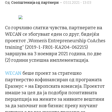
Од
Соопштенија од партнери
-
03.11.2021 - 13:03
Со горчливо слатки чувства, партнерите на
WECAN се збогуваат еден со друг, бидејќи
проектот „Women’s Entrepreneurship CoAches
training“ (2019-1-FR01-KA204-062215)
завршува на 3 ноември 2021 година, по две
(2) години успешна имплементација.
WECAN
беше проект за стратешко
партнерство кофинансиран од програмата
Еразмус + на Европската комисија. Проектот
имаше за цел да ја подобри позитивната
перцепција на жените за нивните вештини
за да започнат нов бизнис преку коучинг