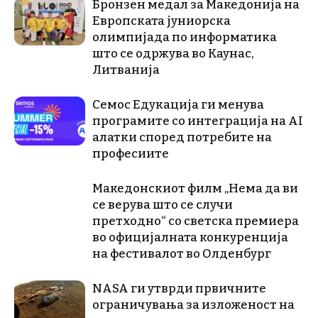
Бронзен медал за Македонија на
Европската јуниорска
олимпијада по информатика
што се одржува во Каунас,
Литванија
Семос Едукација ги менува
програмите со интеграција на AI
алатки според потребите на
професиите
Македонскиот филм „Нема да ви
се верува што се случи
претходно“ со светска премиера
во официјалната конкуренција
на фестивалот во Олденбург
NASA ги утврди првичните
ограничувања за изложеност на