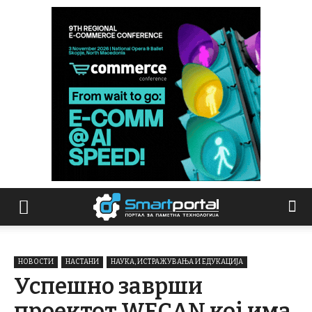
НОВОСТИ
НАСТАНИ
НАУКА, ИСТРАЖУВАЊА И ЕДУКАЦИЈА
Успешно заврши
проектот WECAN кој има