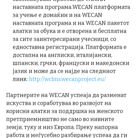
наставната програма.WECAN платформата
за учење е домаќин и на WECAN
наставната програма и на WECAN пакетот
алатки за обука и е отворена и бесплатна
за сите заинтересирани учесници, со
едноставна регистрација. Платформата е
достапна на англиски, италијански,
шпански, грчки, француски и македонски
јазик и може да се најде на следниот
линк:
http://wclms.wecanproject.eu/
Партнерите на WECAN успеаја да разменат
искуства и соработуваа во развојот на
корисни алатки за поддршка на женското
претприемништво не само во нивните
земји, туку и низ Европа. Преку напорна
работа и меѓусебно разбирање успеаа да ги