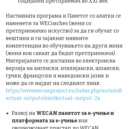
социјален претприемач во XXI век
Наставната програма и Пакетот со алатки се
наменети за WECoaches (жени со
претприемачко искуство) за да ги обучат со
вештини и ги зајакнат нивните
компетенции во обучувањето на други жени
(жени кои сакаат да бидат претприемачи).
Материјалите се достапни во електронска
верзија на англиски, италијански, шпански,
грчки, француски и македонски јазик и
може да се најдат на следниот линк:
https://www.wecanproject.eu/index.php/en/intell
ectual-outputs/intellectual-output-2a
Развој на
WECAN пакетот за е-учење и
платформата за е-учење
кои
овозможуваат пристап до WECAN