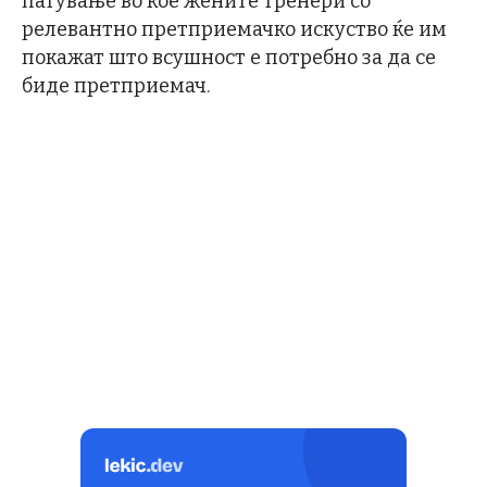
патување во кое жените тренери со
релевантно претприемачко искуство ќе им
покажат што всушност е потребно за да се
биде претприемач.