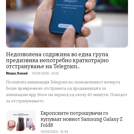
Недозволена содржина во една група
предизвика непотребно краткотрајно
отстранување на Telegram...
Мишо Лекиќ
-
05.08.2026 - 13:22
Познатата апликација Telegram во понеделникот вечерта
беше привремено отстранета од продавницата за
апликации App Store на период од околу 40 минути. Поводот
за отстранувањето...
Европските потрошувачи го
купуваат новиот Samsung Galaxy Z
Fold8
05.08.2026 - 12:34