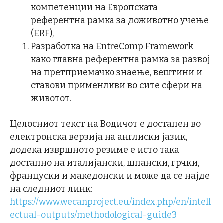
компетенции на Европската
референтна рамка за доживотно учење
(ERF),
Разработка на EntreComp Framework
како главна референтна рамка за развој
на претприемачко знаење, вештини и
ставови применливи во сите сфери на
животот.
Целосниот текст на Водичот е достапен во
електронска верзија на англиски јазик,
додека извршното резиме е исто така
достапно на италијански, шпански, грчки,
француски и македонски и може да се најде
на следниот линк:
https://www.wecanproject.eu/index.php/en/intell
ectual-outputs/methodological-guide3