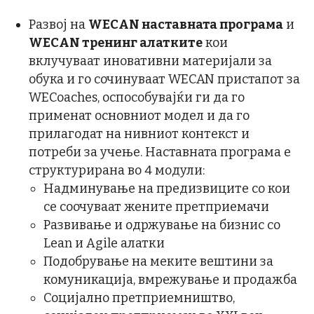
Развој на
WECAN наставната програма
и
WECAN тренинг алатките
кои
вклучуваат иновативни материјали за
обука и го сочинуваат WECAN пристапот за
WECoaches, оспособувајќи ги да го
применат основниот модел и да го
прилагодат на нивниот контекст и
потреби за учење. Наставната програма е
структурирана во 4 модули:
Надминување на предизвиците со кои
се соочуваат жените претприемачи
Развивање и одржување на бизнис со
Lean и Agile алатки
Подобрување на меките вештини за
комуникација, вмрежување и продажба
Социјално претприемништво,