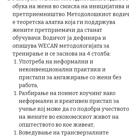
обука на жени во смисла на иницијатива и
претприемништво. Методолошкиот водич
е теоретска алатка која ги поддржува
жените претприемачи да станат
обучувачи. Водичот ја дефинира и
опишува WECAN методологијата за
тренирање и се заснова на 4 столба:
Употреба на неформални и
неконвенционални практики и
пристапи за ангажирање со жени без
работа,
Разбирање на поимот коучинг како
неформален и креативен пристап за
учење кој може да го подобри учеството
на жените во економскиот живот на
општеството во кое живеат,
Воведување на трансверзалните