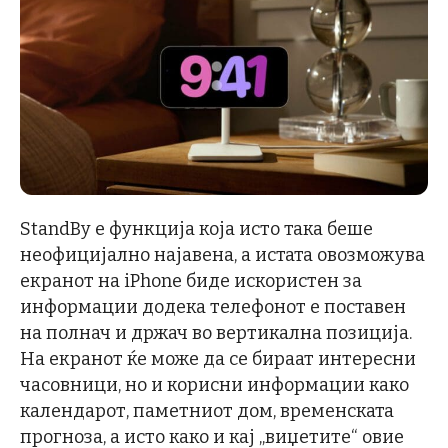
StandBy е функција која исто така беше
неофицијално најавена, а истата овозможува
екранот на iPhone биде искористен за
информации додека телефонот е поставен
на полнач и држач во вертикална позиција.
На екранот ќе може да се бираат интересни
часовници, но и корисни информации како
календарот, паметниот дом, временската
прогноза, а исто како и кај „виџетите“ овие