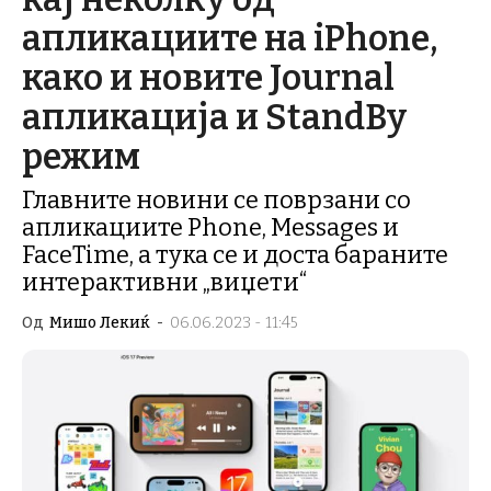
апликациите на iPhone,
како и новите Journal
апликација и StandBy
режим
Главните новини се поврзани со
апликациите Phone, Messages и
FaceTime, а тука се и доста бараните
интерактивни „виџети“
Од
Мишо Лекиќ
-
06.06.2023 - 11:45