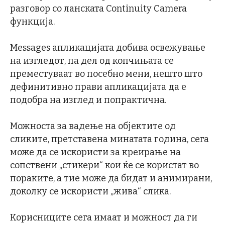
разговор со ланската Continuity Camera
функција.
Messages апликацијата добива освежување
на изгледот, па дел од копчињата се
преместуваат во посебно мени, нешто што
дефинитивно прави апликацијата да е
подобра на изглед и попрактична.
Можноста за вадење на објектите од
сликите, претставена минатата година, сега
може да се искористи за креирање на
сопствени „стикери“ кои ќе се користат во
пораките, а тие може да бидат и анимирани,
доколку се искористи „жива“ слика.
Корисниците сега имаат и можност да ги