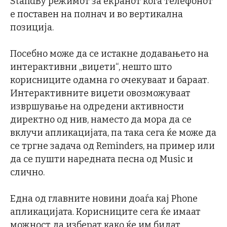
StandBy режимот за екранот кога телефонот
е поставен на полнач и во вертикална
позиција.
Посебно може да се истакне додавањето на
интерактивни „виџети“, нешто што
корисниците одамна го очекуваат и бараат.
Интерактивните виџети овозможуваат
извршување на одредени активности
директно од нив, наместо да мора да се
вклучи апликацијата, па така сега ќе може да
се тргне задача од Reminders, на пример или
да се пушти наредната песна од Music и
слично.
Една од главните новини доаѓа кај Phone
апликацијата. Корисниците сега ќе имаат
можност да изберат како ќе им бидат