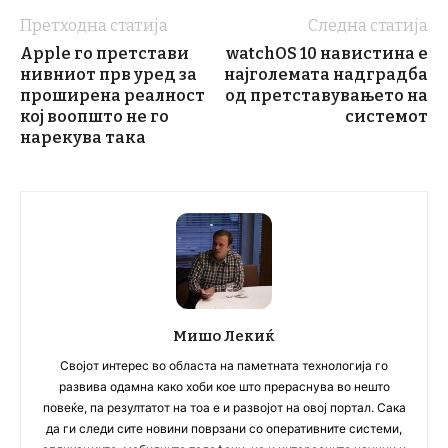
Претходна статија
Следна статија
Apple го претстави
watchOS 10 навистина е
нивниот прв уред за
најголемата надградба
проширена реалност
од претставувањето на
кој воопшто не го
системот
нарекува така
Мишо Лекиќ
Својот интерес во областа на паметната технологија го
развива одамна како хоби кое што прераснува во нешто
повеќе, па резултатот на тоа е и развојот на овој портал. Сака
да ги следи сите новини поврзани со оперативните системи,