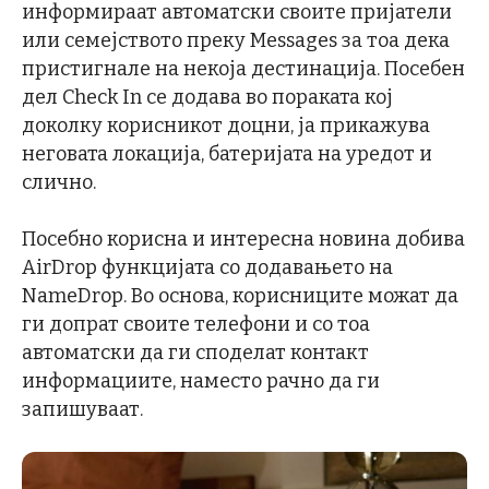
информираат автоматски своите пријатели
или семејството преку Messages за тоа дека
пристигнале на некоја дестинација. Посебен
дел Check In се додава во пораката кој
доколку корисникот доцни, ја прикажува
неговата локација, батеријата на уредот и
слично.
Посебно корисна и интересна новина добива
AirDrop функцијата со додавањето на
NameDrop. Во основа, корисниците можат да
ги допрат своите телефони и со тоа
автоматски да ги споделат контакт
информациите, наместо рачно да ги
запишуваат.