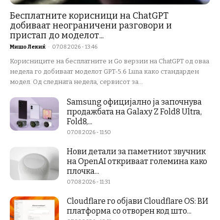
Бесплатните корисници на ChatGPT
добиваат неограничени разговори и
пристап до моделот...
Мишо Лекиќ
-
07.08.2026 - 13:46
Корисниците на бесплатните и Go верзии на ChatGPT од оваа
недела го добиваат моделот GPT-5.6 Luna како стандарден
модел. Од следната недела, сервисот за...
Samsung официјално ја започнува
продажбата на Galaxy Z Fold8 Ultra,
Fold8,...
07.08.2026 - 11:50
Нови детали за паметниот звучник
на OpenAI откриваат големина како
плочка...
07.08.2026 - 11:31
Cloudflare го објави Cloudflare OS: ВИ
платформа со отворен код што...