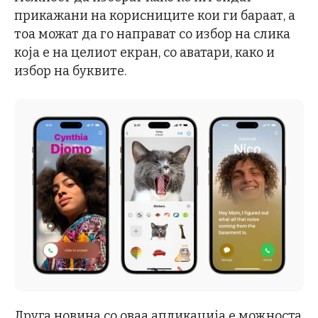
прикажани на корисниците кои ги бараат, а
тоа можат да го направат со избор на слика
која е на целиот екран, со аватари, како и
избор на буквите.
Друга новина со оваа апликација е можноста