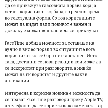
да се прикажува гласовната порака која ја
остава корисникот кој бара, во реално време
во текстуална форма. Со тоа корисниците
можат да видат дали повикот е важен и
доколку е можат веднаш и да се приклучат.
FaceTime добива можност за оставање на
аудио и видео пораки во ситуациите кога
корисникот кој се бара не е достапен. Исто
така, достапни се нови реакции кои може да
се искористат при разговорите, а нив ќе
можат да ги користат и другите вакви
апликации.
Интересна и корисна новина е можноста да
се прават FaceTime разговори преку Apple TV,
а телефонот да се користи како камера за тој