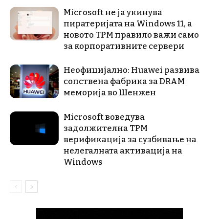
Microsoft не ја укинува
пиратеријата на Windows 11, а
новото TPM правило важи само
за корпоративните сервери
Неофицијално: Huawei развива
сопствена фабрика за DRAM
меморија во Шенжен
Microsoft воведува
задолжителна TPM
верификација за сузбивање на
нелегалната активација на
Windows