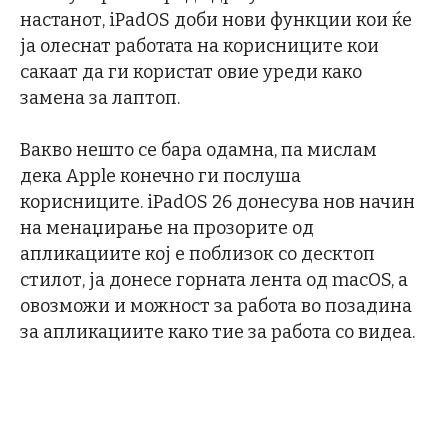
настанот, iPadOS доби нови функции кои ќе
ја олеснат работата на корисниците кои
сакаат да ги користат овие уреди како
замена за лаптоп.
Вакво нешто се бара одамна, па мислам
дека Apple конечно ги послуша
корисниците. iPadOS 26 донесува нов начин
на менаџирање на прозорите од
апликациите кој е поблизок со десктоп
стилот, ја донесе горната лента од macOS, а
овозможи и можност за работа во позадина
за апликациите како тие за работа со видеа.