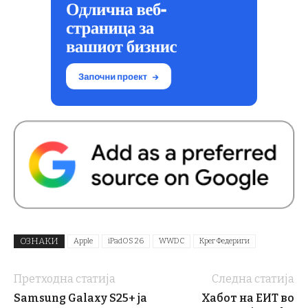
ОЗНАКИ
Apple
iPadOS 26
WWDC
Крег Федериги
Претходна статија
Следна статија
Samsung Galaxy S25+ ја
Хабот на ЕИТ во