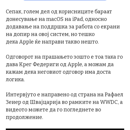
Сепак, голем дел од корисниците бараат
донесување на macOS на iPad, односно
додавање на поддршка за работа со екрани
на допир на овој систем, но тешко
дека Apple ќе направи такво нешто.
Одговорот на прашањето зошто е тоа така го
дава Крег Федериги од Apple, а можам да
кажам дека неговиот одговор има доста
логика.
Интервјуто е направено од страна на Рафаел
Зеиер од Швајцарија во рамките на WWDC, а
видеото можете да го погледнете во
продолжение.