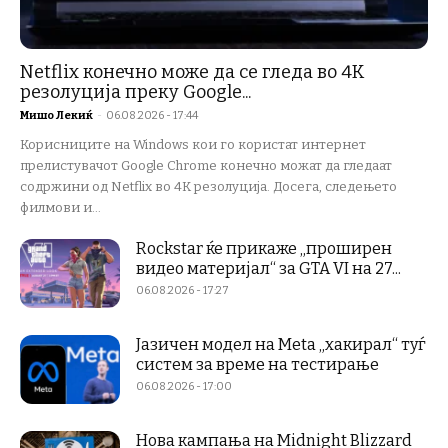
Netflix конечно може да се гледа во 4K
резолуција преку Google...
Мишо Лекиќ
-
06.08.2026 - 17:44
Корисниците на Windows кои го користат интернет
прелистувачот Google Chrome конечно можат да гледаат
содржини од Netflix во 4K резолуција. Досега, следењето
филмови и...
Rockstar ќе прикаже „проширен
видео материјал“ за GTA VI на 27...
06.08.2026 - 17:27
Јазичен модел на Meta „хакирал“ туѓ
систем за време на тестирање
06.08.2026 - 17:00
Нова кампања на Midnight Blizzard