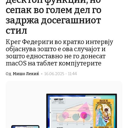
сепак во голем дел го
задржа досегашниот
стил
Крег Федериги во кратко интервју
објаснува зошто е ова случајот и
зошто едноставно не го донесат
macOS на таблет компјутерите
Од
Мишо Лекиќ
-
16.06.2025 - 11:44