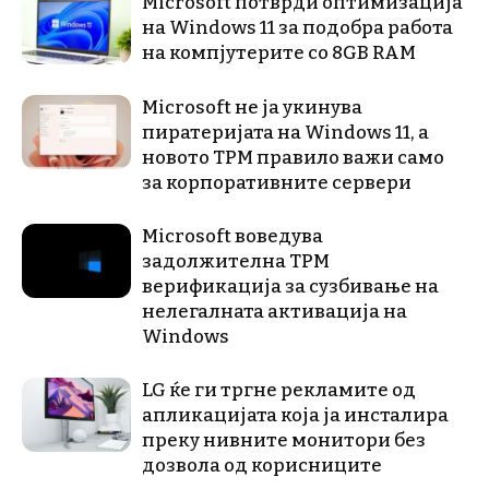
Microsoft потврди оптимизација
на Windows 11 за подобра работа
на компјутерите со 8GB RAM
Microsoft не ја укинува
пиратеријата на Windows 11, а
новото TPM правило важи само
за корпоративните сервери
Microsoft воведува
задолжителна TPM
верификација за сузбивање на
нелегалната активација на
Windows
LG ќе ги тргне рекламите од
апликацијата која ја инсталира
преку нивните монитори без
дозвола од корисниците