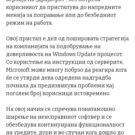
корисникот да пристапува до напредните
менија за поправање или до безбедниот
режим на работа.
Овој пристап е дел од пошироката стратегија
на компанијата за подобрување на
доверливоста на Windows Update процесот.
Со користење на инструкции од серверите,
Microsoft може многу побрзо да реагира кога
ќе се утврди дека одредена надградба
почнала да предизвикува проблеми кај
поголем број корисници истовремено.
На овој начин се спречува понатамошно
ширење на неисправниот софтвер и се
обезбедува континуирана функционалност
на уредите, дури и во случаи кога дошло до