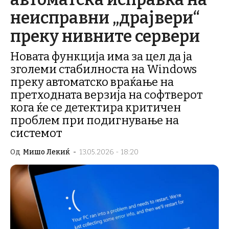
неисправни „драјвери“
преку нивните сервери
Новата функција има за цел да ја
зголеми стабилноста на Windows
преку автоматско враќање на
претходната верзија на софтверот
кога ќе се детектира критичен
проблем при подигнување на
системот
Од
Мишо Лекиќ
-
13.05.2026 - 18:20