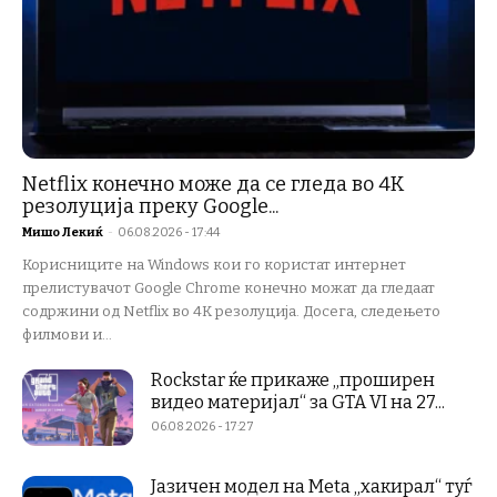
Netflix конечно може да се гледа во 4K
резолуција преку Google...
Мишо Лекиќ
-
06.08.2026 - 17:44
Корисниците на Windows кои го користат интернет
прелистувачот Google Chrome конечно можат да гледаат
содржини од Netflix во 4K резолуција. Досега, следењето
филмови и...
Rockstar ќе прикаже „проширен
видео материјал“ за GTA VI на 27...
06.08.2026 - 17:27
Јазичен модел на Meta „хакирал“ туѓ