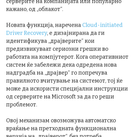
серверите на компанијата или популарно
кажано, од „облакот“.
Новата функција, наречена
Cloud-initiated
Driver Recovery
, е дизајнирана да ги
идентификува „драјверите“ кои
предизвикуваат сериозни грешки во
работата на компјутерот. Кога оперативниот
систем ќе забележи дека одредена нова
надградба на „драјвер“ го попречува
правилното вчитување на системот, тој ќе
може да искористи специјални инструкции
од серверите на Microsoft за да го реши
проблемот.
Овој механизам овозможува автоматско
враќање на претходната функционална
верзија на „драјверот“, без потреба