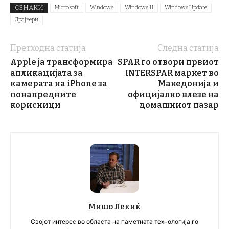
ОЗНАКИ
Microsoft
Windows
Windows 11
Windows Update
Драјвери
Претходна статија
Следна статија
Apple ја трансформира
SPAR го отвори првиот
апликацијата за
INTERSPAR маркет во
камерата на iPhone за
Македонија и
понапредните
официјално влезе на
корисници
домашниот пазар
Мишо Лекиќ
Својот интерес во областа на паметната технологија го