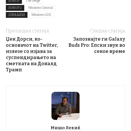
ИЗВОР
The Verge
ИЗВОР 2
Windows Central
ОЗНАКИ
Windows 10X
Претходна статија
Следна статија
Џек Дорси, ко-
Запознајте ги Galaxy
основачот на Twitter,
Buds Pro: Епски звук во
излезе со изјава за
секое време
суспендирањето на
сметката на Доналд
Трамп
Мишо Лекиќ