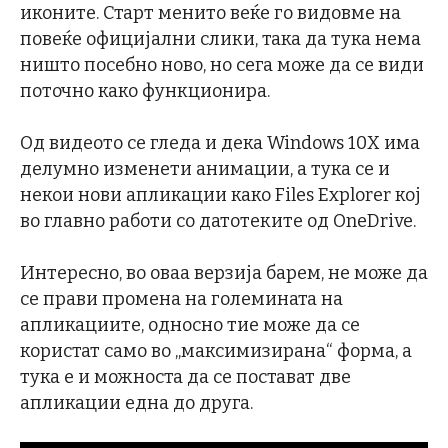
иконите. Старт менито веќе го видовме на
повеќе официјални слики, така да тука нема
ништо посебно ново, но сега може да се види
поточно како функционира.
Од видеото се гледа и дека Windows 10X има
делумно изменети анимации, а тука се и
некои нови апликации како Files Explorer кој
во главно работи со датотеките од OneDrive.
Интересно, во оваа верзија барем, не може да
се прави промена на големината на
апликациите, односно тие може да се
користат само во „максимизирана“ форма, а
тука е и можноста да се постават две
апликации една до друга.