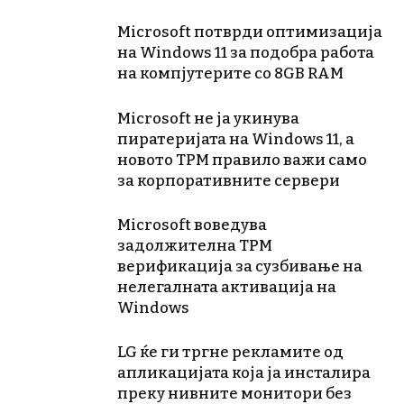
Microsoft потврди оптимизација
на Windows 11 за подобра работа
на компјутерите со 8GB RAM
Microsoft не ја укинува
пиратеријата на Windows 11, а
новото TPM правило важи само
за корпоративните сервери
Microsoft воведува
задолжителна TPM
верификација за сузбивање на
нелегалната активација на
Windows
LG ќе ги тргне рекламите од
апликацијата која ја инсталира
преку нивните монитори без