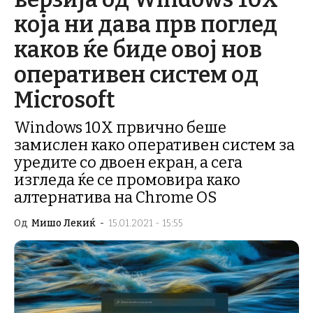
која ни дава прв поглед
каков ќе биде овој нов
оперативен систем од
Microsoft
Windows 10X првично беше
замислен како оперативен систем за
уредите со двоен екран, а сега
изгледа ќе се промовира како
алтернатива на Chrome OS
Од
Мишо Лекиќ
-
15.01.2021 - 15:55