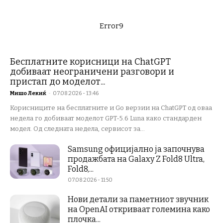
Error9
Бесплатните корисници на ChatGPT
добиваат неограничени разговори и
пристап до моделот...
Мишо Лекиќ
-
07.08.2026 - 13:46
Корисниците на бесплатните и Go верзии на ChatGPT од оваа
недела го добиваат моделот GPT-5.6 Luna како стандарден
модел. Од следната недела, сервисот за...
Samsung официјално ја започнува
продажбата на Galaxy Z Fold8 Ultra,
Fold8,...
07.08.2026 - 11:50
Нови детали за паметниот звучник
на OpenAI откриваат големина како
плочка...