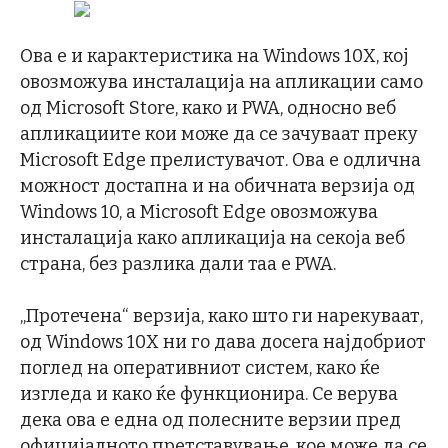
Ова е и карактеристика на Windows 10X, кој
овозможува инсталација на апликации само
од Microsoft Store, како и PWA, односно веб
апликациите кои може да се зачуваат преку
Microsoft Edge прелистувачот. Ова е одлична
можност достапна и на обичната верзија од
Windows 10, а Microsoft Edge овозможува
инсталација како апликација на секоја веб
страна, без разлика дали таа е PWA.
„Протечена“ верзија, како што ги нарекуваат,
од Windows 10X ни го дава досега најдобриот
поглед на оперативниот систем, како ќе
изгледа и како ќе функционира. Се верува
дека ова е една од полесните верзии пред
официјалното претставување, кое може да се