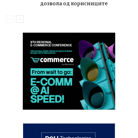
дозвола од корисниците