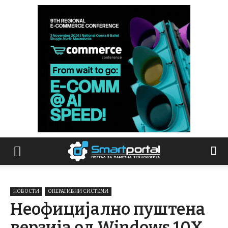
НОВОСТИ
ОПЕРАТИВНИ СИСТЕМИ
Неофицијално пуштена
верзија од Windows 10X