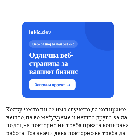
Колку често ни се има случено да копираме
нешто, па во меѓувреме и нешто друго, за да
подоцна повторно ни треба првата копирана
работа. Тоа значи дека повторно ќе треба да