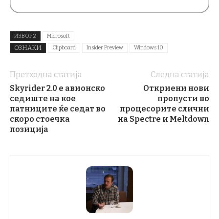
ИЗВОР 2
Microsoft
ОЗНАКИ
Clipboard
Insider Preview
Windows 10
Претходна статија
Следна статија
Skyrider 2.0 е авионско
Откриени нови
седиште на кое
пропусти во
патниците ќе седат во
процесорите слични
скоро стоечка
на Spectre и Meltdown
позиција