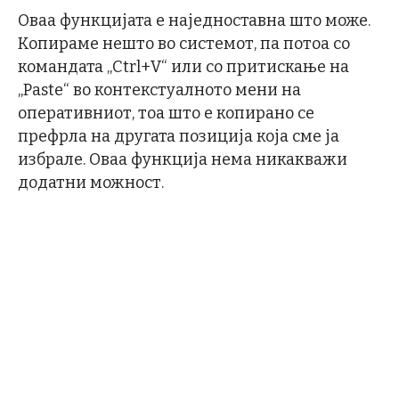
Оваа функцијата е наједноставна што може.
Копираме нешто во системот, па потоа со
командата „Ctrl+V“ или со притискање на
„Paste“ во контекстуалното мени на
оперативниот, тоа што е копирано се
префрла на другата позиција која сме ја
избрале. Оваа функција нема никакважи
додатни можност.