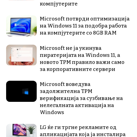
компјутерите
Microsoft потврди оптимизација
на Windows 11 за подобра работа
на компјутерите со 8GB RAM
Microsoft не ја укинува
пиратеријата на Windows 11, а
новото TPM правило важи само
за корпоративните сервери
Microsoft воведува
задолжителна TPM
верификација за сузбивање на
нелегалната активација на
Windows
LG ќе ги тргне рекламите од
апликацијата која ја инсталира