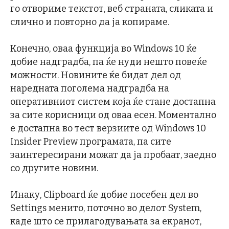
го отвориме текстот, веб страната, сликата и
слично и повторно да ја копираме.
Конечно, оваа функција во Windows 10 ќе
добие надградба, па ќе нуди нешто повеќе
можности. Новините ќе бидат дел од
наредната поголема надградба на
оперативниот систем која ќе стане достапна
за сите корисници од оваа есен. Моментално
е достапна во тест верзиите од Windows 10
Insider Preview програмата, па сите
заинтересирани можат да ја пробаат, заедно
со другите новини.
Инаку, Clipboard ќе добие посебен дел во
Settings менито, поточно во делот System,
каде што се прилагодувањата за екранот,