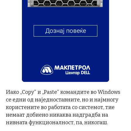
Иако „Copy“ и „Paste“ командите во Windows
се едни од наједноставните, но и најмногу
користените во работата со системот, тие
немаат добиено никаква надградба на
нивната функционалност, па, никогаш.