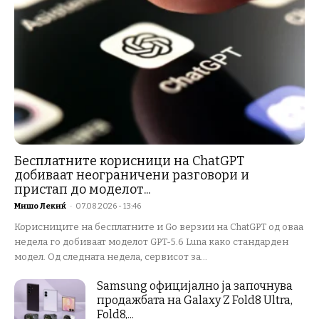
Бесплатните корисници на ChatGPT
добиваат неограничени разговори и
пристап до моделот...
Мишо Лекиќ
-
07.08.2026 - 13:46
Корисниците на бесплатните и Go верзии на ChatGPT од оваа
недела го добиваат моделот GPT-5.6 Luna како стандарден
модел. Од следната недела, сервисот за...
Samsung официјално ја започнува
продажбата на Galaxy Z Fold8 Ultra,
Fold8,...