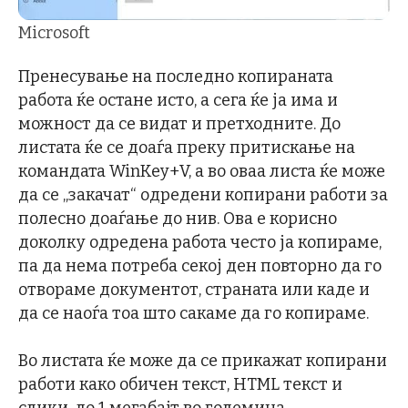
Microsoft
Пренесување на последно копираната
работа ќе остане исто, а сега ќе ја има и
можност да се видат и претходните. До
листата ќе се доаѓа преку притискање на
командата WinKey+V, а во оваа листа ќе може
да се „закачат“ одредени копирани работи за
полесно доаѓање до нив. Ова е корисно
доколку одредена работа често ја копираме,
па да нема потреба секој ден повторно да го
отвораме документот, страната или каде и
да се наоѓа тоа што сакаме да го копираме.
Во листата ќе може да се прикажат копирани
работи како обичен текст, HTML текст и
слики, до 1 мегабајт во големина.