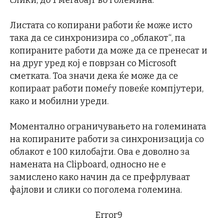
Листата со копирани работи ќе може исто
така да се синхронизира со „облакот“, па
копираните работи да може да се пренесат и
на друг уред кој е поврзан со Microsoft
сметката. Тоа значи дека ќе може да се
копираат работи помеѓу повеќе компјутери,
како и мобилни уреди.
Моментално ограничувањето на големината
на копираните работи за синхронизација со
облакот е 100 килобајти. Ова е доволно за
намената на Clipboard, односно не е
замислено како начин да се префрлуваат
фајлови и слики со поголема големина.
Error9