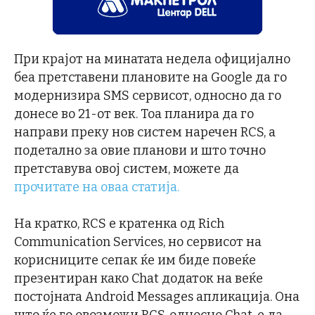
При крајот на минатата недела официјално
беа претставени плановите на Google да го
модернизира SMS сервисот, односно да го
донесе во 21-от век. Тоа планира да го
направи преку нов систем наречен RCS, а
подетално за овие планови и што точно
претставува овој систем, можете да
прочитате на оваа статија.
На кратко, RCS е кратенка од Rich
Communication Services, но сервисот на
корисниците сепак ќе им биде повеќе
презентиран како Chat додаток на веќе
постојната Android Messages апликација. Она