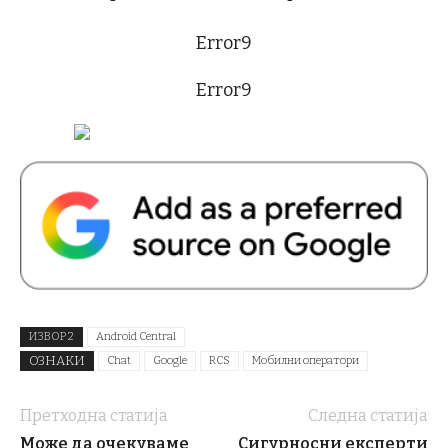
Error9
Error9
ИЗВОР 2
Android Central
ОЗНАКИ
Chat
Google
RCS
Мобилни оператори
Претходна статија
Следна статија
Може да очекуваме
Сигурносни експерти