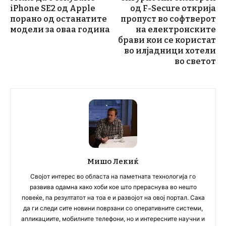
iPhone SE2 од Apple
од F-Secure открија
порано од останатите
пропуст во софтверот
модели за оваа година
на електронските
брави кои се користат
во илјадници хотели
во светот
Мишо Лекиќ
Својот интерес во областа на паметната технологија го
развива одамна како хоби кое што прераснува во нешто
повеќе, па резултатот на тоа е и развојот на овој портал. Сака
да ги следи сите новини поврзани со оперативните системи,
апликациите, мобилните телефони, но и интересните научни и