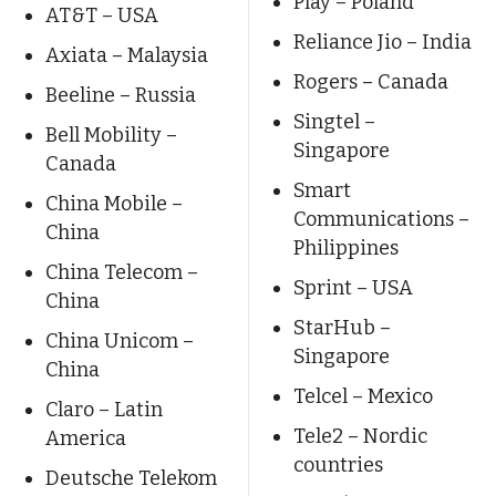
Play – Poland
AT&T – USA
Reliance Jio – India
Axiata – Malaysia
Rogers – Canada
Beeline – Russia
Singtel –
Bell Mobility –
Singapore
Canada
Smart
China Mobile –
Communications –
China
Philippines
China Telecom –
Sprint – USA
China
StarHub –
China Unicom –
Singapore
China
Telcel – Mexico
Claro – Latin
Tele2 – Nordic
America
countries
Deutsche Telekom