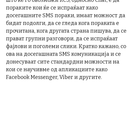
што ќе го овозможи RCS, односно Chat, е да
пораките кои ќе се испраќаат како
досегашните SMS пораки, имаат можност да
бидат подолги, да се гледа кога пораката е
прочитана, кога другата страна пишува, да се
прават групни разговори, да се испраќаат
фајлови и поголеми слики. Кратко кажано, со
ова на досегашната SMS комуникација и се
донесуваат сите стандардни можности на
кои се научивме од апликациите како
Facebook Messenger, Viber и другите.