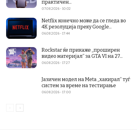
практичен...
07.08.2026 - 10:02
Netflix конечно може да се гледа во
4K резолуција преку Google...
06.08.2026 - 17:44
Rockstar ќе прикаже „проширен
видео материјал“ за GTA VI на 27...
06.08.2026 - 17:27
Јазичен модел на Meta „хакирал“ туѓ
систем за време на тестирање
06.08.2026 - 17:00