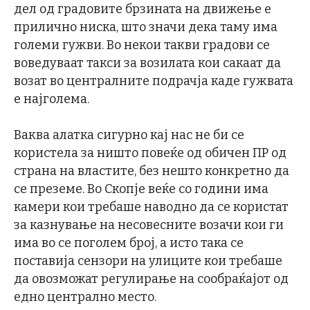
дел од градовите брзината на движење е
прилично ниска, што значи дека таму има
големи гужви. Во некои такви градови се
воведуваат такси за возилата кои сакаат да
возат во централните подрачја каде гужвата
е најголема.
Ваква алатка сигурно кај нас не би се
користела за ништо повеќе од обичен ПР од
страна на властите, без нешто конкретно да
се преземе. Во Скопје веќе со години има
камери кои требаше наводно да се користат
за казнување на несовесните возачи кои ги
има во се поголем број, а исто така се
поставија сензори на улиците кои требаше
да овозможат регулирање на сообраќајот од
едно централно место.