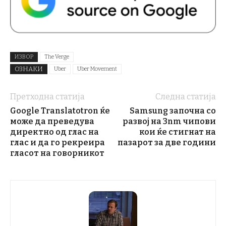
ИЗВОР
The Verge
ОЗНАКИ
Uber
Uber Movement
Претходна статија
Следна статија
Google Translatotron ќе
Samsung започна со
може да преведува
развој на 3nm чипови
директно од глас на
кои ќе стигнат на
глас и да го рекреира
пазарот за две години
гласот на говорникот