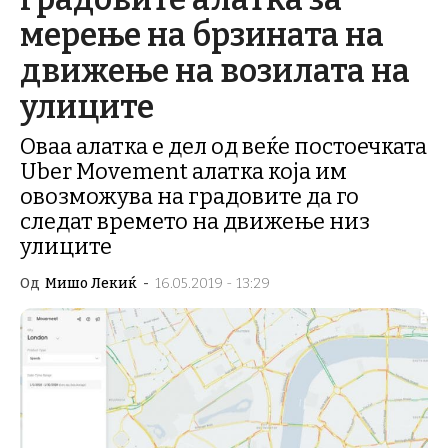
мерење на брзината на
движење на возилата на
улиците
Оваа алатка е дел од веќе постоечката
Uber Movement алатка која им
овозможува на градовите да го
следат времето на движење низ
улиците
Од
Мишо Лекиќ
-
16.05.2019 - 13:29