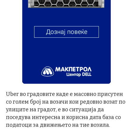
Uber во градовите каде е масовно присутен
со голем број на возачи кои редовно возат по
улиците на градот, е во ситуација да
поседува интересна и корисна дата база со
податоци за движењето на тие возила.