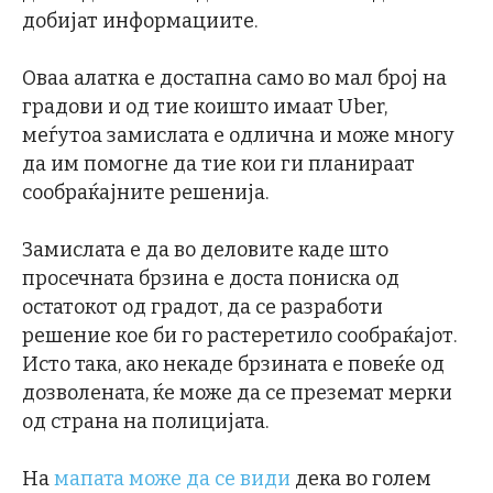
добијат информациите.
Оваа алатка е достапна само во мал број на
градови и од тие коишто имаат Uber,
меѓутоа замислата е одлична и може многу
да им помогне да тие кои ги планираат
сообраќајните решенија.
Замислата е да во деловите каде што
просечната брзина е доста пониска од
остатокот од градот, да се разработи
решение кое би го растеретило сообраќајот.
Исто така, ако некаде брзината е повеќе од
дозволената, ќе може да се преземат мерки
од страна на полицијата.
На
мапата може да се види
дека во голем