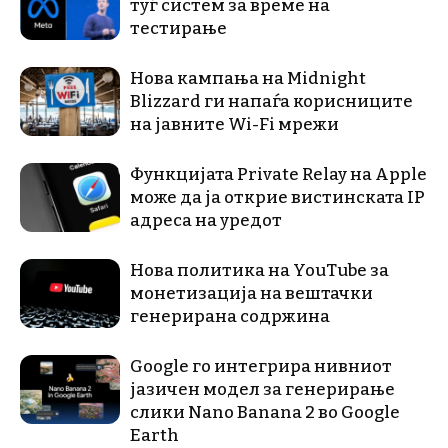
туѓ систем за време на
тестирање
Нова кампања на Midnight
Blizzard ги напаѓа корисниците
на јавните Wi-Fi мрежи
Функцијата Private Relay на Apple
може да ја открие вистинската IP
адреса на уредот
Нова политика на YouTube за
монетизација на вештачки
генерирана содржина
Google го интегрира нивниот
јазичен модел за генерирање
слики Nano Banana 2 во Google
Earth