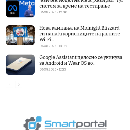
Јазичен модел на Meta „хакирал“ туѓ
систем за време на тестирање
06.08.2026 - 17:00
Нова кампања на Midnight Blizzard
ги напаѓа корисниците на јавните
Wi-Fi...
06.08.2026 - 14:03
Google Assistant целосно се укинува
за Android и Wear OS во...
06.08.2026 - 12:23