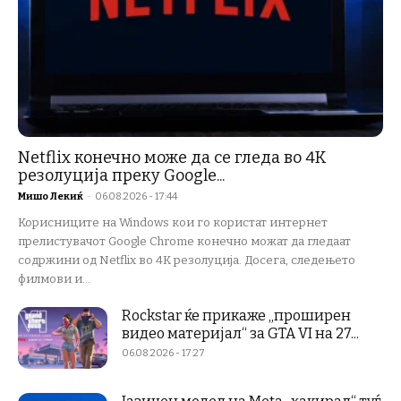
Netflix конечно може да се гледа во 4K
резолуција преку Google...
Мишо Лекиќ
-
06.08.2026 - 17:44
Корисниците на Windows кои го користат интернет
прелистувачот Google Chrome конечно можат да гледаат
содржини од Netflix во 4K резолуција. Досега, следењето
филмови и...
Rockstar ќе прикаже „проширен
видео материјал“ за GTA VI на 27...
06.08.2026 - 17:27