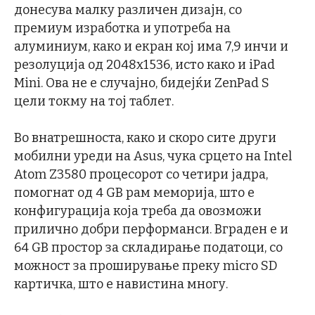
донесува малку различен дизајн, со
премиум изработка и употреба на
алуминиум, како и екран кој има 7,9 инчи и
резолуција од 2048х1536, исто како и iPad
Mini. Ова не е случајно, бидејќи ZenPad S
цели токму на тој таблет.
Во внатрешноста, како и скоро сите други
мобилни уреди на Asus, чука срцето на Intel
Atom Z3580 процесорот со четири јадра,
помогнат од 4 GB рам меморија, што е
конфигурација која треба да овозможи
прилично добри перформанси. Вграден е и
64 GB простор за складирање податоци, со
можност за проширување преку micro SD
картичка, што е навистина многу.