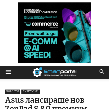
НОВОСТИ
СМАРТФОНИ
Asus лансираше нов
ZenPad S 8.0 премиум