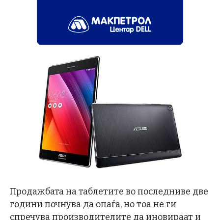
Продажбата на таблетите во последниве две
години почнува да опаѓа, но тоа не ги
спречува производителите да иновираат и