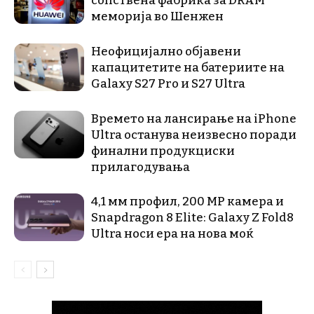
сопствена фабрика за DRAM
меморија во Шенжен
Неофицијално објавени
капацитетите на батериите на
Galaxy S27 Pro и S27 Ultra
Времето на лансирање на iPhone
Ultra останува неизвесно поради
финални продукциски
прилагодувања
4,1 мм профил, 200 MP камера и
Snapdragon 8 Elite: Galaxy Z Fold8
Ultra носи ера на нова моќ