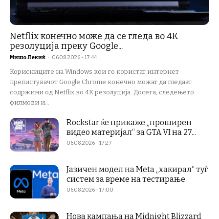
Netflix конечно може да се гледа во 4K
резолуција преку Google...
Мишо Лекиќ
-
06.08.2026 - 17:44
Корисниците на Windows кои го користат интернет
прелистувачот Google Chrome конечно можат да гледаат
содржини од Netflix во 4K резолуција. Досега, следењето
филмови и...
Rockstar ќе прикаже „проширен
видео материјал“ за GTA VI на 27...
06.08.2026 - 17:27
Јазичен модел на Meta „хакирал“ туѓ
систем за време на тестирање
06.08.2026 - 17:00
Нова кампања на Midnight Blizzard