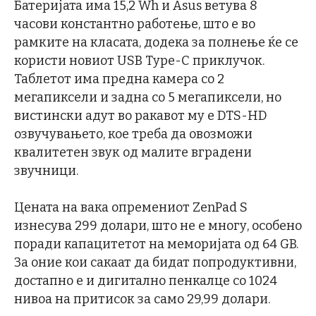
Батеријата има 15,2 Wh и Asus ветува 8
часови константно работење, што е во
рамките на класата, додека за полнење ќе се
користи новиот USB Type-C приклучок.
Таблетот има предна камера со 2
мегапиксели и задна со 5 мегапиксели, но
вистински адут во ракавот му е DTS-HD
озвучувањето, кое треба да овозможи
квалитетен звук од малите вградени
звучници.
Цената на вака опремениот ZenPad S
изнесува 299 долари, што не е многу, особено
поради капацитетот на меморијата од 64 GB.
За оние кои сакаат да бидат попродуктивни,
достапно е и дигитално пенкалце со 1024
нивоа на притисок за само 29,99 долари.