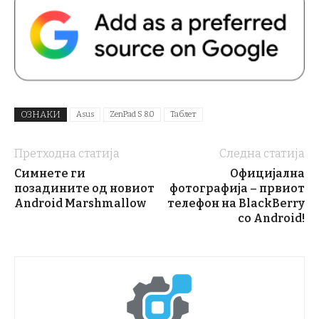
ОЗНАКИ
Asus
ZenPad S 8.0
Таблет
Претходна статија
Следна статија
Симнете ги
Официјална
позадините од новиот
фотографија – првиот
Android Marshmallow
телефон на BlackBerry
со Android!