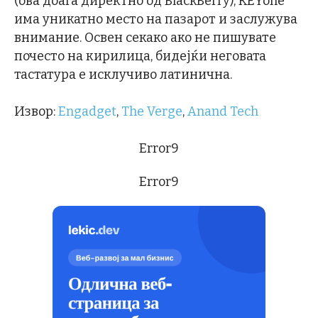
(ова доаѓа директно од BlackBerry), KEYone
има уникатно место на пазарот и заслужува
внимание. Освен секако ако не пишувате
почесто на кирилица, бидејќи неговата
тастатура е исклучиво латинична.
Извор:
Engadget
,
The Verge
,
Anand Tech
Error9
Error9