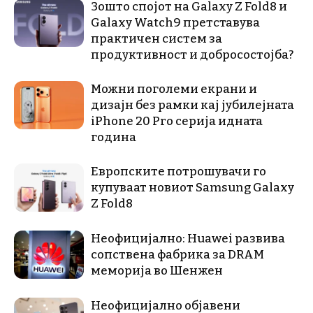
Зошто спојот на Galaxy Z Fold8 и
Galaxy Watch9 претставува
практичен систем за
продуктивност и добросостојба?
Можни поголеми екрани и
дизајн без рамки кај јубилејната
iPhone 20 Pro серија идната
година
Европските потрошувачи го
купуваат новиот Samsung Galaxy
Z Fold8
Неофицијално: Huawei развива
сопствена фабрика за DRAM
меморија во Шенжен
Неофицијално објавени