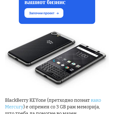
BlackBerry KEYone (претходно познат
како
Mercury
) е опремен со 3 GB рам меморија,
што треба да помогне во мазен