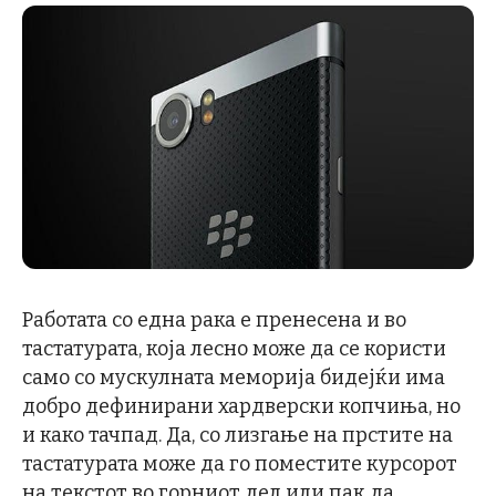
Работата со една рака е пренесена и во
тастатурата, која лесно може да се користи
само со мускулната меморија бидејќи има
добро дефинирани хардверски копчиња, но
и како тачпад. Да, со лизгање на прстите на
тастатурата може да го поместите курсорот
на текстот во горниот дел или пак да