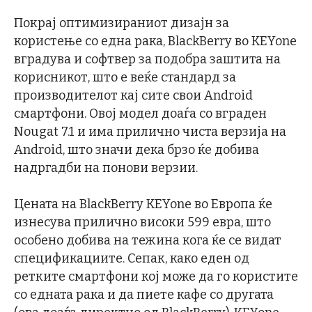
Покрај оптимизираниот дизајн за
користење со една рака, BlackBerry во KEYone
вградува и софтвер за подобра заштита на
корисникот, што е веќе стандард за
производителот кај сите свои Android
смартфони. Овој модел доаѓа со вграден
Nougat 7.1 и има прилично чиста верзија на
Android, што значи дека брзо ќе добива
надргадби на понови верзии.
Цената на BlackBerry KEYone во Европа ќе
изнесува прилично високи 599 евра, што
особено добива на тежина кога ќе се видат
спецификациите. Сепак, како еден од
ретките смартфони кој може да го користите
со едната рака и да пиете кафе со другата