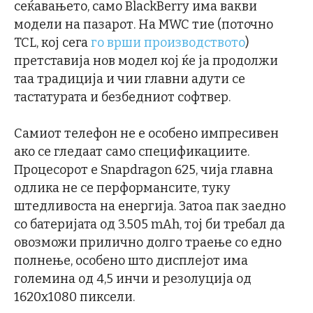
сеќавањето, само BlackBerry има вакви
модели на пазарот. На MWC тие (поточно
TCL, кој сега
го врши производството
)
претставија нов модел кој ќе ја продолжи
таа традиција и чии главни адути се
тастатурата и безбедниот софтвер.
Самиот телефон не е особено импресивен
ако се гледаат само спецификациите.
Процесорот е Snapdragon 625, чија главна
одлика не се перформансите, туку
штедливоста на енергија. Затоа пак заедно
со батеријата од 3.505 mAh, тој би требал да
овозможи прилично долго траење со едно
полнење, особено што дисплејот има
големина од 4,5 инчи и резолуција од
1620х1080 пиксели.