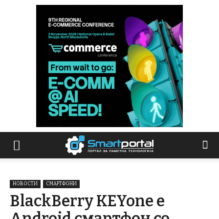
НОВОСТИ
СМАРТФОНИ
BlackBerry KEYone е
Android смартфон со