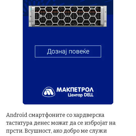
Android смартфоните со хардверска
тастатура денес можат да се избројат на
прсти. Всушност, ако добро ме служи