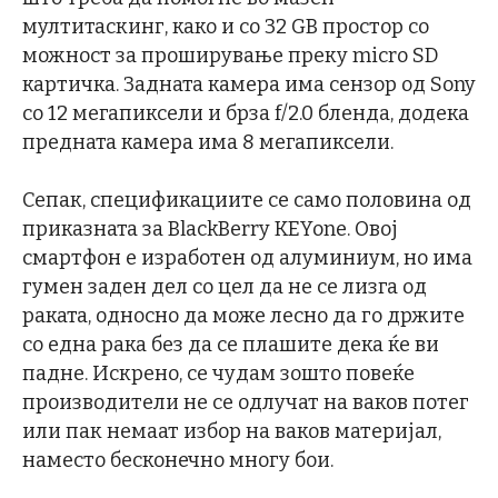
мултитаскинг, како и со 32 GB простор со
можност за проширување преку micro SD
картичка. Задната камера има сензор од Sony
со 12 мегапиксели и брза f/2.0 бленда, додека
предната камера има 8 мегапиксели.
Сепак, спецификациите се само половина од
приказната за BlackBerry KEYone. Овој
смартфон е изработен од алуминиум, но има
гумен заден дел со цел да не се лизга од
раката, односно да може лесно да го држите
со една рака без да се плашите дека ќе ви
падне. Искрено, се чудам зошто повеќе
производители не се одлучат на ваков потег
или пак немаат избор на ваков материјал,
наместо бесконечно многу бои.