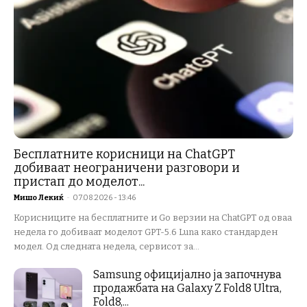
Бесплатните корисници на ChatGPT
добиваат неограничени разговори и
пристап до моделот...
Мишо Лекиќ
-
07.08.2026 - 13:46
Корисниците на бесплатните и Go верзии на ChatGPT од оваа
недела го добиваат моделот GPT-5.6 Luna како стандарден
модел. Од следната недела, сервисот за...
Samsung официјално ја започнува
продажбата на Galaxy Z Fold8 Ultra,
Fold8,...