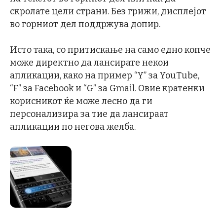
скролате цели страни. Без грижи, дисплејот
во горниот дел поддржува допир.
Исто така, со притискање на само едно копче
може директно да лансирате некои
апликации, како на пример “Y” за YouTube,
“F” за Facebook и “G” за Gmail. Овие кратенки
корисникот ќе може лесно да ги
персонализира за тие да лансираат
апликации по негова желба.