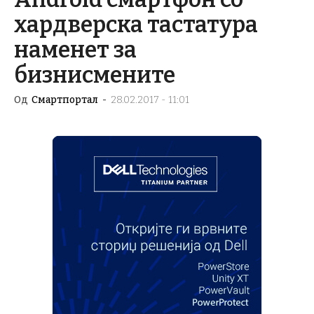
хардверска тастатура
наменет за
бизнисмените
Од
Смартпортал
-
28.02.2017 - 11:01