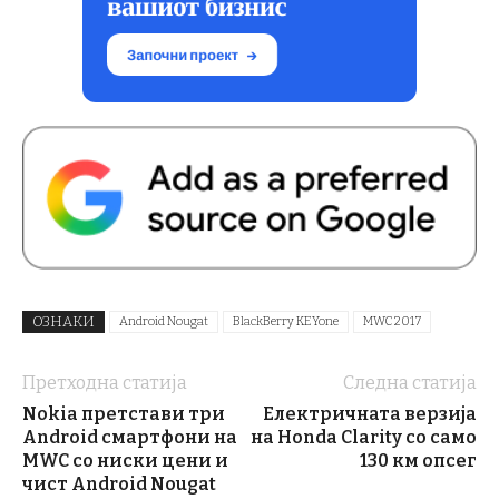
ОЗНАКИ
Android Nougat
BlackBerry KEYone
MWC 2017
Претходна статија
Следна статија
Nokia претстави три
Електричната верзија
Android смартфони на
на Honda Clarity со само
MWC со ниски цени и
130 км опсег
чист Android Nougat