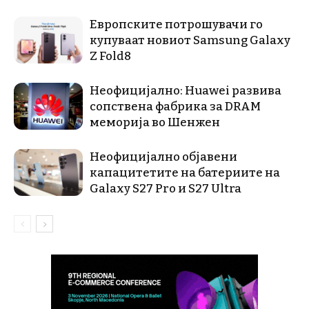
Европските потрошувачи го
купуваат новиот Samsung Galaxy
Z Fold8
Неофицијално: Huawei развива
сопствена фабрика за DRAM
меморија во Шенжен
Неофицијално објавени
капацитетите на батериите на
Galaxy S27 Pro и S27 Ultra