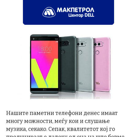
Нашите паметни телефони денес имаат
многу можности, меѓу кои и слушање
музика, секако. Сепак, квалитетот кој го
продуцираат е далеку од она на што бевме