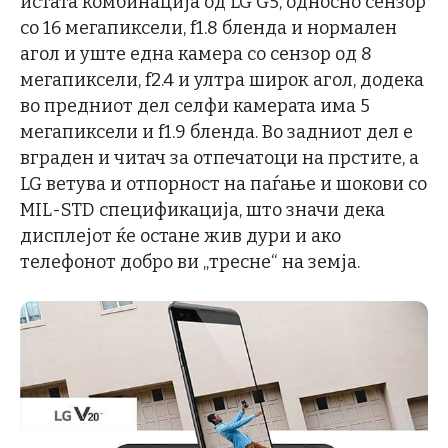
истата комбинација од LG G5, односно сензор
со 16 мегапиксели, f1.8 бленда и нормален
агол и уште една камера со сензор од 8
мегапиксели, f2.4 и ултра широк агол, додека
во предниот дел селфи камерата има 5
мегапиксели и f1.9 бленда. Во задниот дел е
вграден и читач за отпечатоци на прстите, а
LG ветува и отпорност на паѓање и шокови со
MIL-STD спецификација, што значи дека
дисплејот ќе остане жив дури и ако
телефонот добро ви „тресне“ на земја.