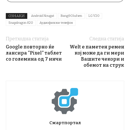
ОЗНАКИ
Android Nougat
Bang&Olufsen
LG V20
Snapdragon 820
Аудиофилски телефон
Претходна статија
Следна статија
Google повторно ќе
Welt е паметен ремен
лансира “Pixel” таблет
кој може да ги мери
со големина од 7 инчи
Вашите чекори и
обемот на струк
Смартпортал