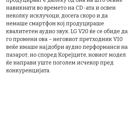
навикнати во времето на CD-ата и освен
неколку исклучоци, досега скоро и да
немаше смартфон кој продуцираше
квалитетен аудио звук. LG V20 ќе се обиде да
го промени ова – неговиот претходник V10
веќе имаше најдобри аудио перформанси на
пазарот, но според Корејците, новиот модел
ќе направи уште поголем исчекор пред
конкуренцијата.