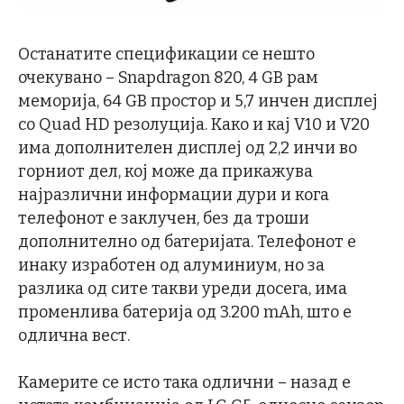
Останатите спецификации се нешто
очекувано – Snapdragon 820, 4 GB рам
меморија, 64 GB простор и 5,7 инчен дисплеј
со Quad HD резолуција. Како и кај V10 и V20
има дополнителен дисплеј од 2,2 инчи во
горниот дел, кој може да прикажува
најразлични информации дури и кога
телефонот е заклучен, без да троши
дополнително од батеријата. Телефонот е
инаку изработен од алуминиум, но за
разлика од сите такви уреди досега, има
променлива батерија од 3.200 mAh, што е
одлична вест.
Камерите се исто така одлични – назад е