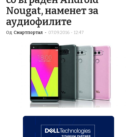
Nougat, наменет за
аудиофилите
Од
Смартпортал
-
07.09.2016 - 12:47