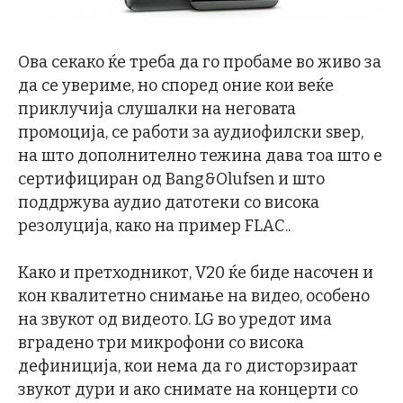
Ова секако ќе треба да го пробаме во живо за
да се увериме, но според оние кои веќе
приклучија слушалки на неговата
промоција, се работи за аудиофилски ѕвер,
на што дополнително тежина дава тоа што е
сертифициран од Bang&Olufsen и што
поддржува аудио датотеки со висока
резолуција, како на пример FLAC..
Како и претходникот, V20 ќе биде насочен и
кон квалитетно снимање на видео, особено
на звукот од видеото. LG во уредот има
вградено три микрофони со висока
дефиниција, кои нема да го дисторзираат
звукот дури и ако снимате на концерти со