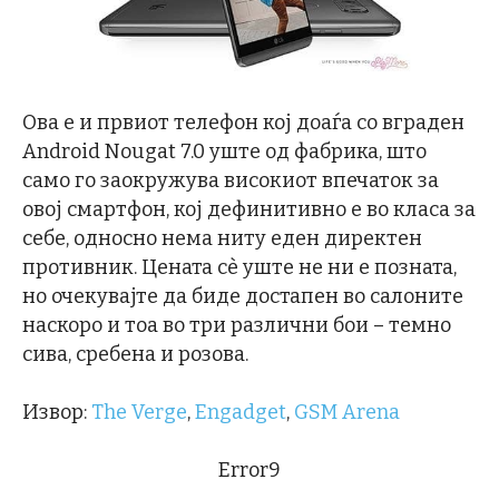
Ова е и првиот телефон кој доаѓа со вграден
Android Nougat 7.0 уште од фабрика, што
само го заокружува високиот впечаток за
овој смартфон, кој дефинитивно е во класа за
себе, односно нема ниту еден директен
противник. Цената сѐ уште не ни е позната,
но очекувајте да биде достапен во салоните
наскоро и тоа во три различни бои – темно
сива, сребена и розова.
Извор:
The Verge
,
Engadget
,
GSM Arena
Error9