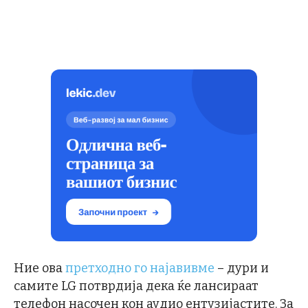
Ние ова
претходно го најавивме
– дури и
самите LG потврдија дека ќе лансираат
телефон насочен кон аудио ентузијастите. За