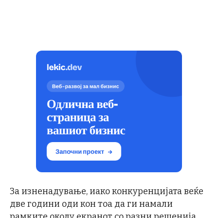
За изненадување, иако конкуренцијата веќе
две години оди кон тоа да ги намали
рамките околу екранот со разни решенија,