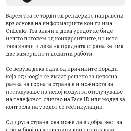
Барем тоа се тврди од рендерите направени
врз основа на информациите кои ги има
OnLeaks. Тоа значи и дека уредот ќе биде
нешто поголем од конкурентните, но исто
така значи и дека на предната страна ќе има
две камери, но и додатни работи.
Се верува дека една од причините поради
која од Google се имаат решено за целосна
рамка на горната страна е и можноста за
поставување на некој модул за отклучување
на телефонот, слично на Face ID или модул за
контрола на уредот со гестикулации.
Од друга страна, ова може да е добра вест за
голем број на корисници кои не ги сакаат