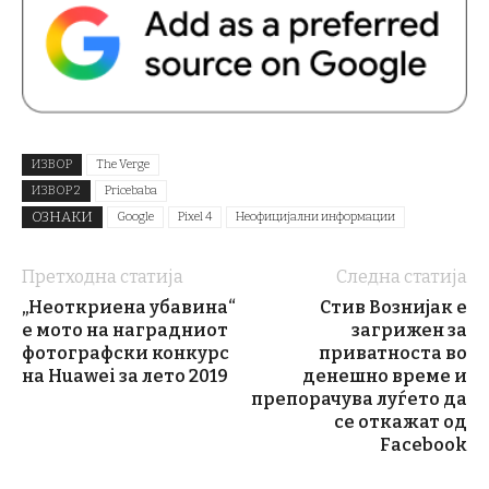
ИЗВОР
The Verge
ИЗВОР 2
Pricebaba
ОЗНАКИ
Google
Pixel 4
Неофицијални информации
Претходна статија
Следна статија
„Неоткриена убавина“
Стив Вознијак е
е мото на наградниот
загрижен за
фотографски конкурс
приватноста во
на Huawei за лето 2019
денешно време и
препорачува луѓето да
се откажат од
Facebook