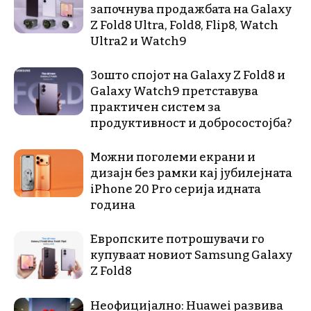
започнува продажбата на Galaxy
Z Fold8 Ultra, Fold8, Flip8, Watch
Ultra2 и Watch9
Зошто спојот на Galaxy Z Fold8 и
Galaxy Watch9 претставува
практичен систем за
продуктивност и добросостојба?
Можни поголеми екрани и
дизајн без рамки кај јубилејната
iPhone 20 Pro серија идната
година
Европските потрошувачи го
купуваат новиот Samsung Galaxy
Z Fold8
Неофицијално: Huawei развива