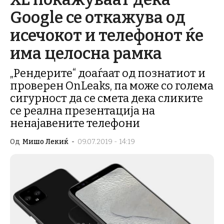
Google се откажува од
исечокот и телефонот ќе
има целосна рамка
„Рендерите“ доаѓаат од познатиот и
проверен OnLeaks, па може со голема
сигурност да се смета дека сликите
се реална презентација на
ненајавените телефони
Од
Мишо Лекиќ
-
09.07.2019 - 14:19