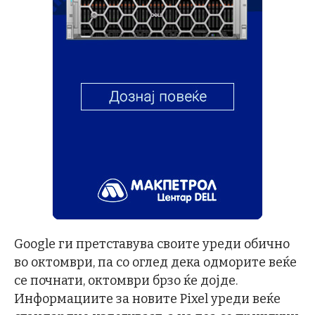
Google ги претставува своите уреди обично
во октомври, па со оглед дека одморите веќе
се почнати, октомври брзо ќе дојде.
Информациите за новите Pixel уреди веќе