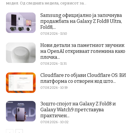
модел. Од следната недела, сервисот за...
Samsung официјално ја започнува
продажбата на Galaxy Z Fold8 Ultra,
Fold8,...
07.08.2026 - 11:50
Нови детали за паметниот звучник
на OpenAI откриваат големина како
плочка...
07.08.2026 - 11:31
Cloudflare го објави Cloudflare OS: ВИ
платформа со отворен код што...
07.08.2026 - 10:59
Зошто спојот на Galaxy Z Fold8 и
Galaxy Watch9 претставува
практичен...
07.08.2026 - 10:02