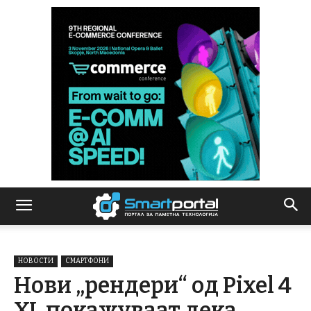
НОВОСТИ
СМАРТФОНИ
Нови „рендери“ од Pixel 4
XL покажуваат дека