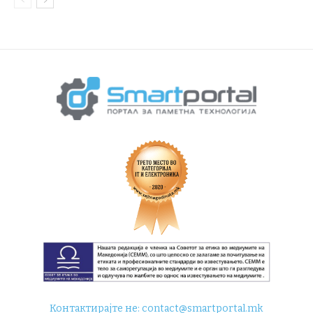
Контактирајте не:
contact@smartportal.mk