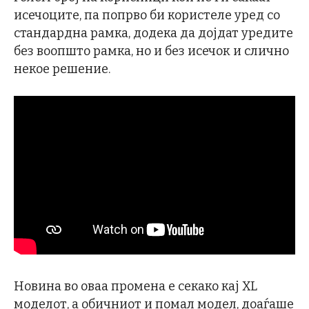
исечоците, па попрво би користеле уред со
стандардна рамка, додека да дојдат уредите
без воопшто рамка, но и без исечок и слично
некое решение.
Новина во оваа промена е секако кај XL
моделот, а обичниот и помал модел, доаѓаше