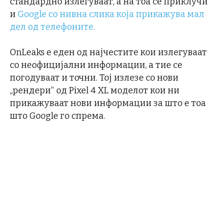
стандардно излегуваат, а на тоа се приклучи
и
Google со нивна слика која прикажува мал
дел од телефоните.
OnLeaks е еден од најчестите кои излегуваат
со неофицијални информации, а тие се
погодуваат и точни. Тој излезе со нови
„рендери“ од Pixel 4 XL моделот кои ни
прикажуваат нови информации за што е тоа
што Google го спрема.