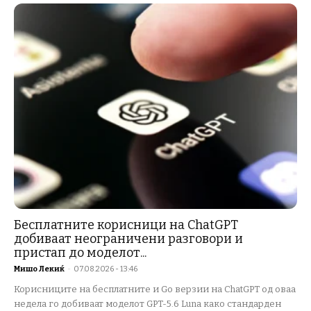
Бесплатните корисници на ChatGPT
добиваат неограничени разговори и
пристап до моделот...
Мишо Лекиќ
-
07.08.2026 - 13:46
Корисниците на бесплатните и Go верзии на ChatGPT од оваа
недела го добиваат моделот GPT-5.6 Luna како стандарден