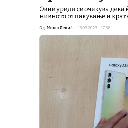
Овие уреди се очекува дека 
нивното отпакување и крат
Од
Мишо Лекиќ
-
13.03.2023 - 17:38