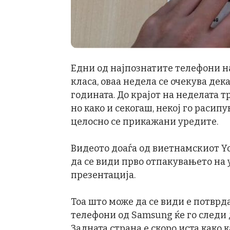
Едни од најпознатите телефони на
класа, оваа недела се очекува дека
годината. До крајот на неделата т
но како и секогаш, некој го расип
целосно се прикажани уредите.
Видеото доаѓа од виетнамскиот Y
да се види прво отпакувањето на 
презентација.
Тоа што може да се види е потврда
телефони од Samsung ќе го следи д
Задната страна е скоро иста како к