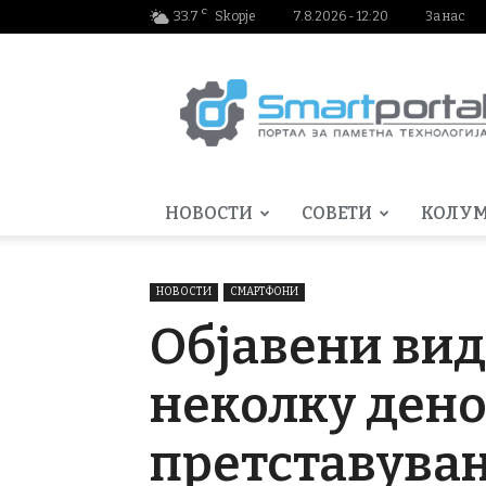
C
33.7
Skopje
7.8.2026 - 12:20
За нас
Smartportal.mk
НОВОСТИ
СОВЕТИ
КОЛУ
НОВОСТИ
СМАРТФОНИ
Објавени вид
неколку дено
претставува