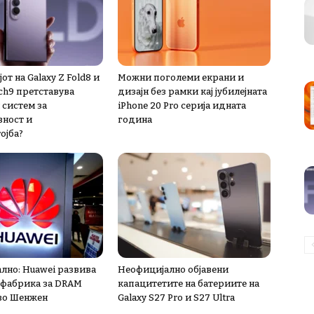
от на Galaxy Z Fold8 и
Можни поголеми екрани и
ch9 претставува
дизајн без рамки кај јубилејната
 систем за
iPhone 20 Pro серија идната
ност и
година
ојба?
лно: Huawei развива
Неофицијално објавени
 фабрика за DRAM
капацитетите на батериите на
во Шенжен
Galaxy S27 Pro и S27 Ultra