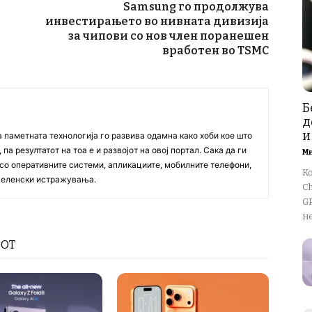
Samsung го продолжува
инвестирањето во нивната дивизија
за чипови со нов член поранешен
вработен во TSMC
Б
д
и
а паметната технологија го развива одамна како хоби кое што
па резултатот на тоа е и развојот на овој портал. Сака да ги
М
со оперативните системи, апликациите, мобилните телефони,
К
вселенски истражувања.
Ch
GP
не
РОТ