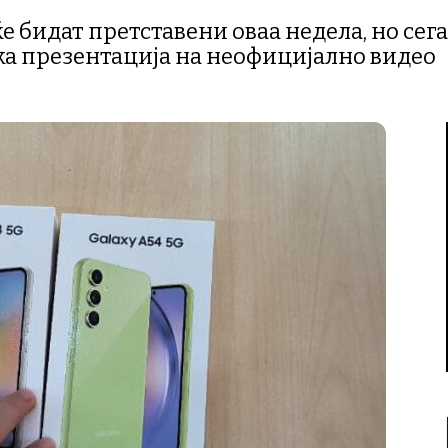
ќе бидат претставени оваа недела, но се
ка презентација на неофицијално видео