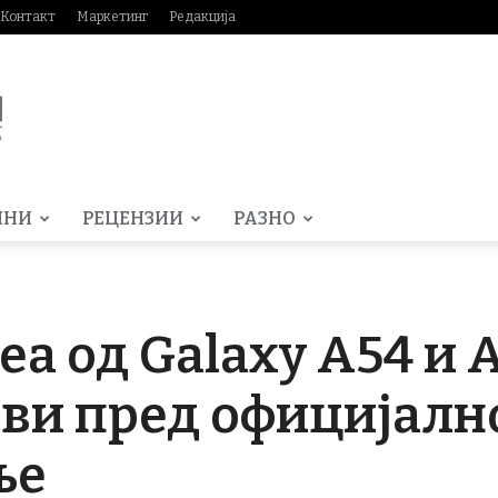
Контакт
Маркетинг
Редакција
МНИ
РЕЦЕНЗИИ
РАЗНО
еа од Galaxy A54 и 
ви пред официјалн
ње