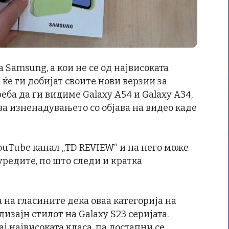
 Samsung, а кои не се од највисоката
 ќе ги добијат своите нови верзии за
реба да ги видиме Galaxy A54 и Galaxy A34,
ува изненадувањето со објава на видео каде
ouTube канал „TD REVIEW“ и на него може
уредите, по што следи и кратка
 на гласините дека оваа категорија на
изајн стилот на Galaxy S23 серијата.
ај највисоката класа, па достапни се