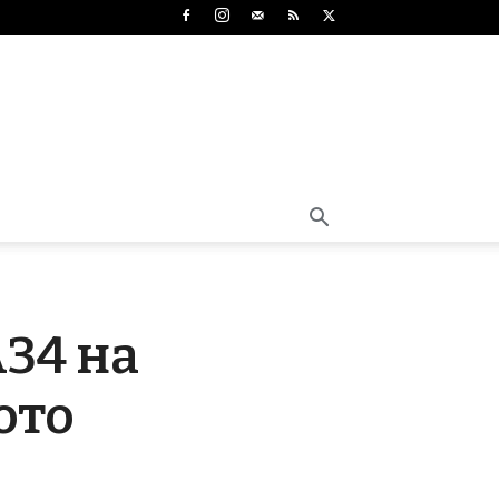
A34 на
ото