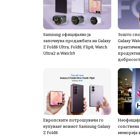
Samsung официјално ја
Зошто спој
започнува продажбата на Galaxy
Galaxy Wat
Z Fold8 Ultra, Fold8, Flip8, Watch
практичен
Ultra2 и Watch9
продуктив
добросост
Европските потрошувачи го
Неофиција
купуваат новиот Samsung Galaxy
сопствена
Z Fold8
меморија 