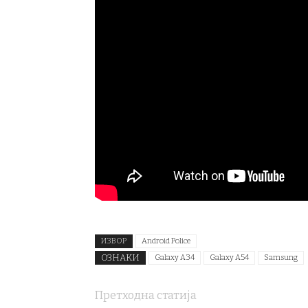
ИЗВОР
Android Police
ОЗНАКИ
Galaxy A34
Galaxy A54
Samsung
Претходна статија