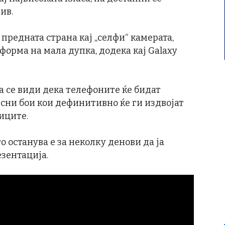
ив.
предната страна кај „селфи“ камерата,
 форма на мала дупка, додека кај Galaxy
а се види дека телефоните ќе бидат
есни бои кои дефинитивно ќе ги издвојат
иците.
што останува е за неколку денови да ја
зентација.