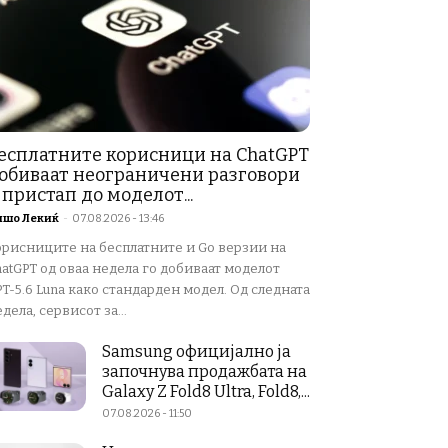
есплатните корисници на ChatGPT
обиваат неограничени разговори
 пристап до моделот...
ишо Лекиќ
-
07.08.2026 - 13:46
орисниците на бесплатните и Go верзии на
atGPT од оваа недела го добиваат моделот
T-5.6 Luna како стандарден модел. Од следната
дела, сервисот за...
Samsung официјално ја
започнува продажбата на
Galaxy Z Fold8 Ultra, Fold8,...
07.08.2026 - 11:50