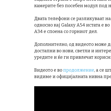
камерите без посебен модул под н
Двата телефони се разликуваат на 
односно кај Galaxy A54 истата е во
A34 е споена со горниот дел.
Дополнително, од видеото може д
достапни во нови, светли и интер
уредите и ќе ги привлечат корисн
Видеото е во
продолжение
, а се 
видиме и официјалната нивна пре