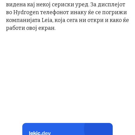
видена кај некој сериски уред. За дисплејот
во Hydrogen телефонот инаку ќе се погрижи
компанијата Leia, која сега ни откри и како ќе
работи овој екран.