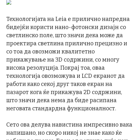
Технологијата на Leia е прилично напредна
бидејќи користи нано-фотонски дизајн со
светлинско поле, што значи дека може да
проектира светлина прилично прецизно и
со тоа да овозможи квалитетно
прикажување на 3D содржини, со многу
висока резолуција. Покрај тоа, оваа
технологија овозможува и LCD екранот да
работи како секој друг таков екран на
пазарот кога ќе прикажува 2D содржини,
што значи дека нема да биде расипана
неговата стандардна функционалност.
Сето ова делува навистина импресивно вака
напишано, но скоро никој не знае како ќе