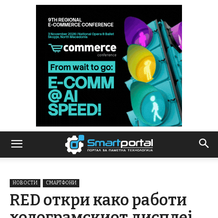
НОВОСТИ
СМАРТФОНИ
RED откри како работи
холограмскиот дисплеј