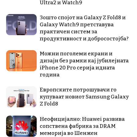
Ultra2 и Watch9
Зошто спојот на Galaxy Z Fold8 и
Galaxy Watch9 претставува
практичен систем за
продуктивност и добросостојба?
Можни поголеми екрани и
дизајн без рамки кај јубилејната
iPhone 20 Pro серија идната
година
Европските потрошувачи го
купуваат новиот Samsung Galaxy
Z Fold8
Неофицијално: Huawei развива
сопствена фабрика за DRAM
меморија во Шенжен