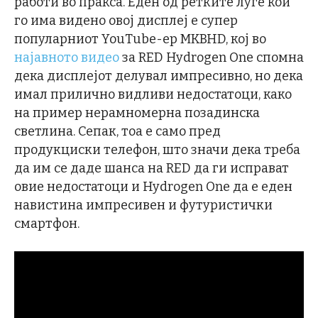
работи во пракса. Еден од ретките луѓе кои
го има видено овој дисплеј е супер
популарниот YouTube-ер MKBHD, кој во
најавното видео
за RED Hydrogen One спомна
дека дисплејот делувал импресивно, но дека
имал прилично видливи недостатоци, како
на пример нерамномерна позадинска
светлина. Сепак, тоа е само пред
продукциски телефон, што значи дека треба
да им се даде шанса на RED да ги исправат
овие недостатоци и Hydrogen One да е еден
навистина импресивен и футуристички
смартфон.