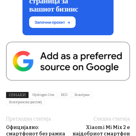
ОЗНАКИ
Hydrogen One
RED
Холограм
Холограмски дисплеј
Претходна статија
Следна статија
Официјално:
Xiaomi Mi Mix 2 е
смартфонот без рамка
најдобриот смартфон