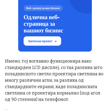
Имено, тој воглавно функционира како
стандарден LCD дисплеј, со таа разлика што
позадинското светло проектира светлина во
многу различни агли, за разлика од
стандардните екрани, каде позадинската
светлина се проектира нормално (под агол
од 90 степени) на телефонот.