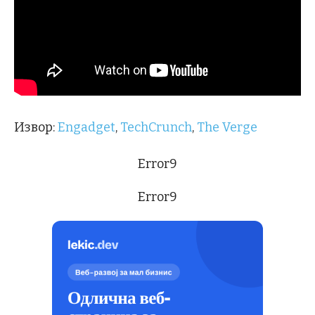
Извор:
Engadget
,
TechCrunch
,
The Verge
Error9
Error9