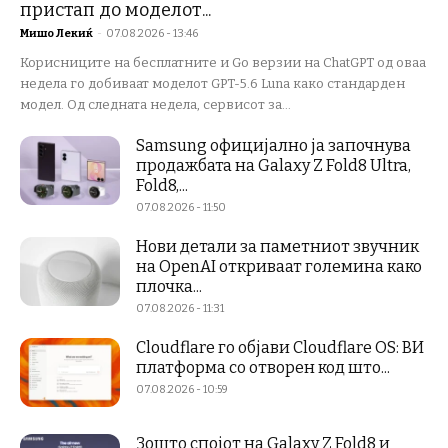
пристап до моделот...
Мишо Лекиќ
-
07.08.2026 - 13:46
Корисниците на бесплатните и Go верзии на ChatGPT од оваа
недела го добиваат моделот GPT-5.6 Luna како стандарден
модел. Од следната недела, сервисот за...
Samsung официјално ја започнува
продажбата на Galaxy Z Fold8 Ultra,
Fold8,...
07.08.2026 - 11:50
Нови детали за паметниот звучник
на OpenAI откриваат големина како
плочка...
07.08.2026 - 11:31
Cloudflare го објави Cloudflare OS: ВИ
платформа со отворен код што...
07.08.2026 - 10:59
Зошто спојот на Galaxy Z Fold8 и