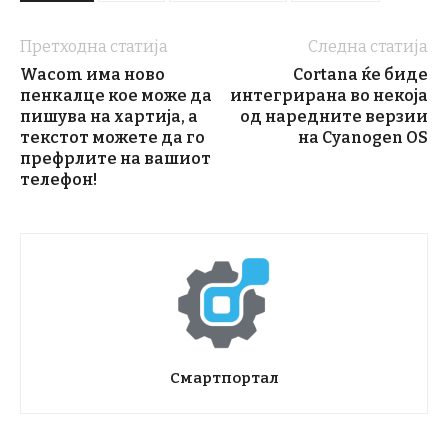
Претходна статија
Следна статија
Wacom има ново
Cortana ќе биде
пенкалце кое може да
интегрирана во некоја
пишува на хартија, а
од наредните верзии
текстот можете да го
на Cyanogen OS
префрлите на вашиот
телефон!
Смартпортал