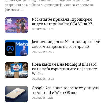
содржини од Netflix во 4K резолуција. Досега, следењето
филмови и...
Rockstar ќе прикаже „проширен
видео материјал“ за GTA VI на 27...
06.08.2026 - 17:27
Јазичен модел на Meta „хакирал“ туѓ
систем за време на тестирање
06.08.2026 - 17:00
Нова кампања на Midnight Blizzard
ги напаѓа корисниците на јавните
Wi-Fi...
06.08.2026 - 14:03
Google Assistant целосно се укинува
за Android и Wear OS во...
06.08.2026 - 12:23