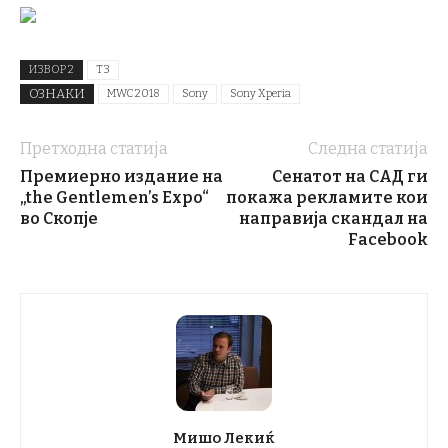
ИЗВОР 2
T3
ОЗНАКИ
MWC 2018
Sony
Sony Xperia
Претходна статија
Следна статија
Премиерно издание на
Сенатот на САД ги
„the Gentlemen’s Expo“
покажа рекламите кои
во Скопје
направија скандал на
Facebook
Мишо Лекиќ