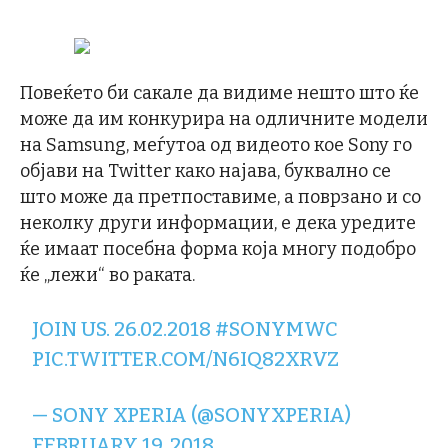
Повеќето би сакале да видиме нешто што ќе
може да им конкурира на одличните модели
на Samsung, меѓутоа од видеото кое Sony го
објави на Twitter како најава, буквално се
што може да претпоставиме, а поврзано и со
неколку други информации, е дека уредите
ќе имаат посебна форма која многу подобро
ќе „лежи“ во раката.
JOIN US. 26.02.2018
#SONYMWC
PIC.TWITTER.COM/N6IQ82XRVZ
— SONY XPERIA (@SONYXPERIA)
FEBRUARY 19, 2018