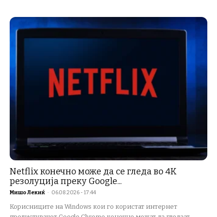
Netflix конечно може да се гледа во 4K
резолуција преку Google...
Мишо Лекиќ
-
06.08.2026 - 17:44
Корисниците на Windows кои го користат интернет
прелистувачот Google Chrome конечно можат да гледаат