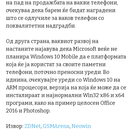
на пад на продажбата на вакви телефони,
очекуваа дека барем ќе бидат наградени
што се одлучиле за ваков телефон со
поквалитетни надградби.
Од друга страна, ваквиот развој на
настаните најавува дека Microsoft веќе не
планира Windows 10 Mobile да е платформата
која ќе ја користат за своите паметни
телефони, поточно преносни уреди. Во
иднина, очекувајте уреди со Windows 10 на
ARM процесори, верзија на која ќе може да се
инсталираат и најнормални Win32 x86 и x64
програми, како на пример целосен Office
2016 и Photoshop.
Извор:
ZDNet
,
GSMArena
,
Neowin