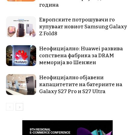
година
Европските потрошувачи го
купуваат новиот Samsung Galaxy
Z Fold8
Неофицијално: Huawei развива
сопствена фабрика за DRAM
меморија во Шенжен
Неофицијално објавени
капацитетите на батериите на
Galaxy S27 Pro и S27 Ultra