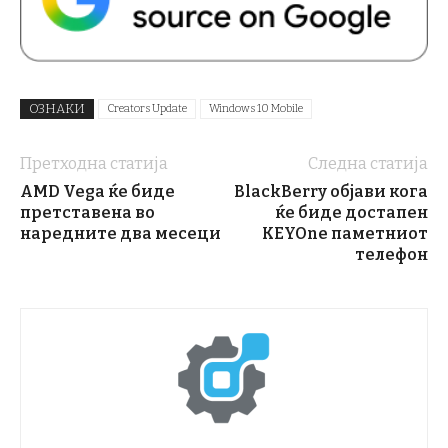
ОЗНАКИ
Creators Update
Windows 10 Mobile
Претходна статија
Следна статија
AMD Vega ќе биде
BlackBerry објави кога
претставена во
ќе биде достапен
наредните два месеци
KEYOne паметниот
телефон