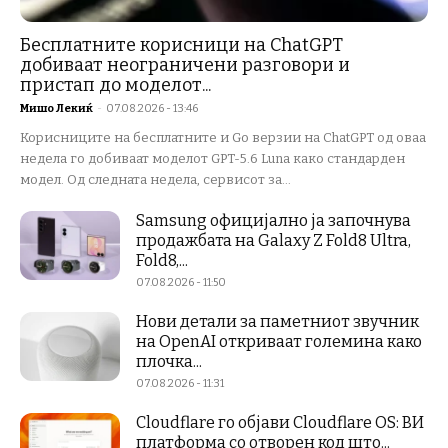
Бесплатните корисници на ChatGPT
добиваат неограничени разговори и
пристап до моделот...
Мишо Лекиќ
-
07.08.2026 - 13:46
Корисниците на бесплатните и Go верзии на ChatGPT од оваа
недела го добиваат моделот GPT-5.6 Luna како стандарден
модел. Од следната недела, сервисот за...
Samsung официјално ја започнува
продажбата на Galaxy Z Fold8 Ultra,
Fold8,...
07.08.2026 - 11:50
Нови детали за паметниот звучник
на OpenAI откриваат големина како
плочка...
07.08.2026 - 11:31
Cloudflare го објави Cloudflare OS: ВИ
платформа со отворен код што...