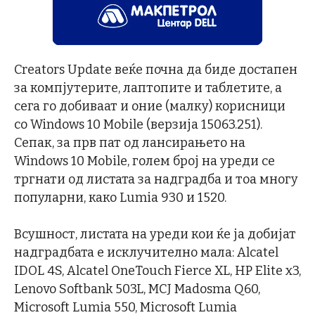
Creators Update веќе почна да биде достапен
за компјутерите, лаптопите и таблетите, а
сега го добиваат и оние (малку) корисници
со Windows 10 Mobile (верзија 15063.251).
Сепак, за прв пат од лансирањето на
Windows 10 Mobile, голем број на уреди се
тргнати од листата за надградба и тоа многу
популарни, како Lumia 930 и 1520.
Всушност, листата на уреди кои ќе ја добијат
надградбата е исклучително мала: Alcatel
IDOL 4S, Alcatel OneTouch Fierce XL, HP Elite x3,
Lenovo Softbank 503L, MCJ Madosma Q60,
Microsoft Lumia 550, Microsoft Lumia