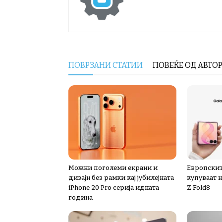
ПОВРЗАНИ СТАТИИ
ПОВЕЌЕ ОД АВТО
Можни поголеми екрани и
Европскит
дизајн без рамки кај јубилејната
купуваат 
iPhone 20 Pro серија идната
Z Fold8
година