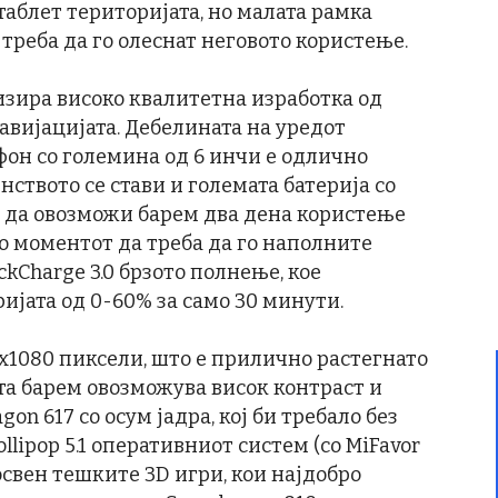
 таблет територијата, но малата рамка
 треба да го олеснат неговото користење.
изира високо квалитетна изработка од
 авијацијата. Дебелината на уредот
ефон со големина од 6 инчи е одлично
нството се стави и големата батерија со
а да овозможи барем два дена користење
до моментот да треба да го наполните
kCharge 3.0 брзото полнење, кое
јата од 0-60% за само 30 минути.
х1080 пиксели, што е прилично растегнато
та барем овозможува висок контраст и
on 617 со осум јадра, кој би требало без
llipop 5.1 оперативниот систем (со MiFavor
 освен тешките 3D игри, кои најдобро