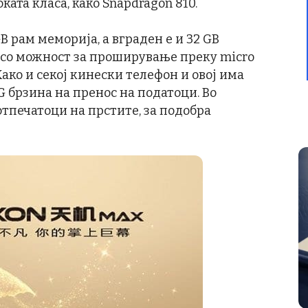
ката класа, како Snapdragon 810.
B рам меморија, а вграден е и 32 GB
 со можност за проширување преку micro
Како и секој кинески телефон и овој има
G брзина на пренос на податоци. Во
отпечатоци на прстите, за подобра