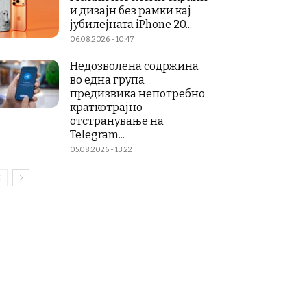
и дизајн без рамки кај
јубилејната iPhone 20...
06.08.2026 - 10:47
Недозволена содржина
во една група
предизвика непотребно
краткотрајно
отстранување на
Telegram...
05.08.2026 - 13:22