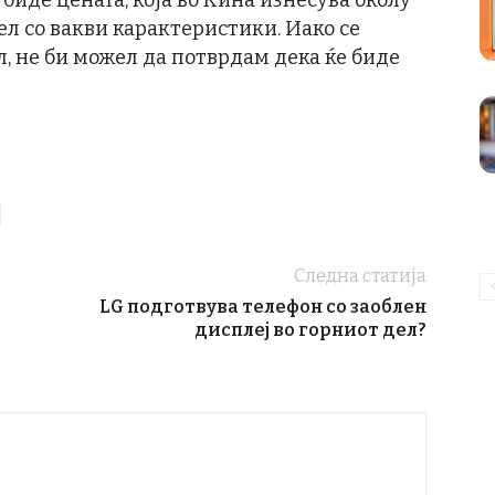
биде цената, која во Кина изнесува околу
ел со вакви карактеристики. Иако се
, не би можел да потврдам дека ќе биде
Следна статија
LG подготвува телефон со заоблен
дисплеј во горниот дел?