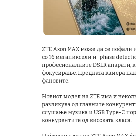
ZTE Axon MAX може да се пофали и
со 16 мегапиксели и “phase detecti
професионалните DSLR апарати, к
фокусирање. Предната камера пак 
фановите.
Новиот модел на ZTE има и некол
разликува од главните конкуренти
слушање музика и USB Type-C порт
конкурентите од високата класа.