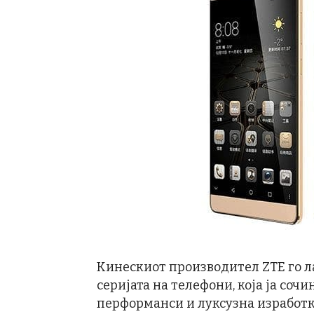
Кинескиот производител ZTE го л
серијата на телефони, која ја соч
перформанси и луксузна изработк