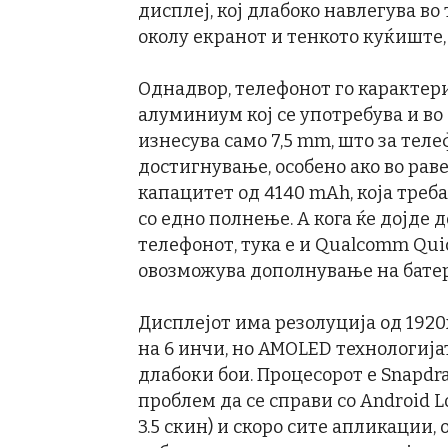
дисплеј, кој длабоко навлегува во
околу екранот и тенкото куќиште,
Однадвор, телефонот го карактер
алуминиум кој се употребува и во
изнесува само 7,5 mm, што за тел
достигнување, особено ако во раве
капацитет од 4140 mAh, која треб
со едно полнење. А кога ќе дојде 
телефонот, тука е и Qualcomm Quic
овозможува дополнување на батери
Дисплејот има резолуција од 1920
на 6 инчи, но AMOLED технологија
длабоки бои. Процесорот е Snapdrag
проблем да се справи со Android Lo
3.5 скин) и скоро сите апликации,