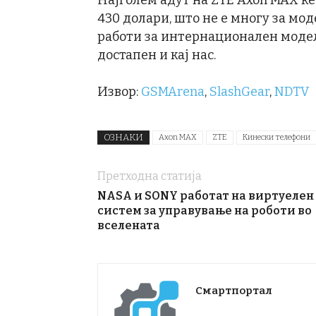
Најголем адут на ZTE Axon MAX ќе 
430 долари, што не е многу за мод
работи за интернационален модел
достапен и кај нас.
Извор:
GSMArena
,
SlashGear
,
NDTV
ОЗНАКИ
Axon MAX
ZTE
Кинески телефони
Претходна статија
NASA и SONY работат на виртуелен
систем за управување на роботи во
вселената
Смартпортал