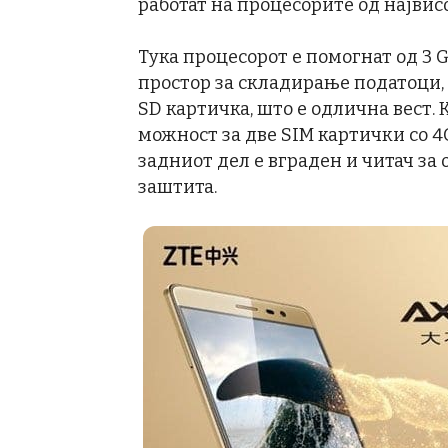
работат на процесорите од највисо
Тука процесорот е помогнат од 3 G
простор за складирање податоци,
SD картичка, што е одлична вест. 
можност за две SIM картички со 4
задниот дел е вграден и читач за 
заштита.