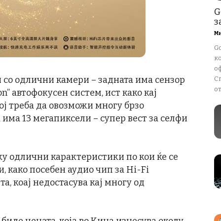
G
з
М
G
к
о
 со одлични камери – задната има сензор
С
от
on” автофокусен систем, ист како кај
ој треба да овозможи многу брзо
има 13 мегапиксели – супер вест за селфи
ку одлични карактеристики по кои ќе се
, како посебен аудио чип за Hi-Fi
а, коај недостасува кај многу од