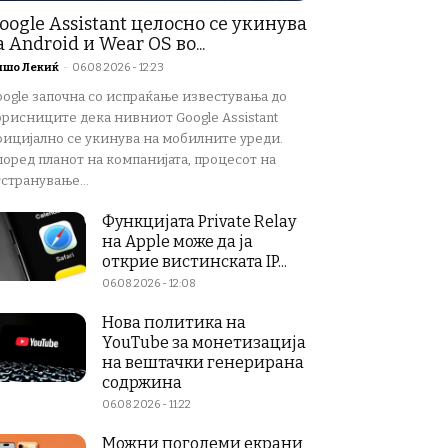
oogle Assistant целосно се укинува
а Android и Wear OS во...
ишо Лекиќ
-
06.08.2026 - 12:23
oogle започна со испраќање известувања до
орисниците дека нивниот Google Assistant
фицијално се укинува на мобилните уреди.
поред планот на компанијата, процесот на
странување...
Функцијата Private Relay
на Apple може да ја
открие вистинската IP...
06.08.2026 - 12:08
Нова политика на
YouTube за монетизација
на вештачки генерирана
содржина
06.08.2026 - 11:22
Можни поголеми екрани