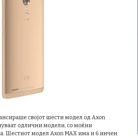
ансираше својот шести модел од Axon
инуваат одлични модели, со моќни
а. Шестиот модел Axon MAX има и 6 инчен