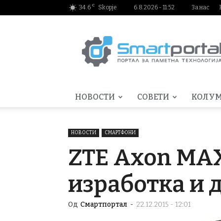
C
34.6
Skopje
6.8.2026 - 11:52
За нас
Smartportal.mk
НОВОСТИ
СОВЕТИ
КОЛУ
НОВОСТИ
СМАРТФОНИ
ZTE Axon MAX
изработка и 
Од
Смартпортал
-
22.12.2015 - 12:01