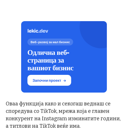
Оваа функција како и секогаш веднаш се
споредува со TikTok, мрежа која е главен
конкурент на Instagram изминатите години,
а титлови на TikTok веќе има.