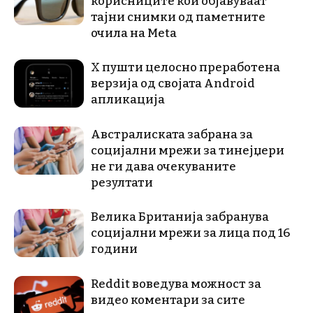
корисниците кои објавуваат
тајни снимки од паметните
очила на Meta
X пушти целосно преработена
верзија од својата Android
апликација
Австралиската забрана за
социјални мрежи за тинејџери
не ги дава очекуваните
резултати
Велика Британија забранува
социјални мрежи за лица под 16
години
Reddit воведува можност за
видео коментари за сите