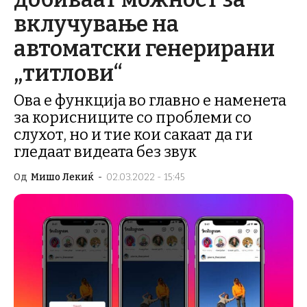
вклучување на
автоматски генерирани
„титлови“
Ова е функција во главно е наменета
за корисниците со проблеми со
слухот, но и тие кои сакаат да ги
гледаат видеата без звук
Од
Мишо Лекиќ
-
02.03.2022 - 15:45