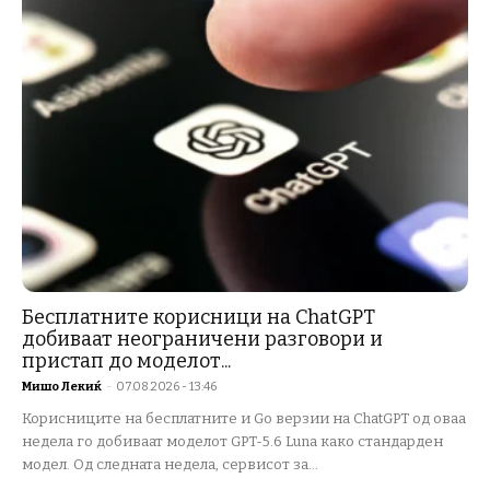
Бесплатните корисници на ChatGPT
добиваат неограничени разговори и
пристап до моделот...
Мишо Лекиќ
-
07.08.2026 - 13:46
Корисниците на бесплатните и Go верзии на ChatGPT од оваа
недела го добиваат моделот GPT-5.6 Luna како стандарден
модел. Од следната недела, сервисот за...