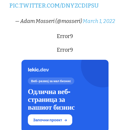
PIC.TWITTER.COM/DNYZCDIPSU
— Adam Mosseri (@mosseri)
March 1, 2022
Error9
Error9