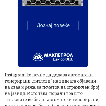
Instagram ќе почне да додава автоматски
генерирани „титлови“ на видеата објавени
на оваа мрежа, за почеток на ограничен број
на јазици. Исто така, поради тоа што
титловите ќе бидат автоматски генерирани,
истите нема да бидат баш најточни секогаш,