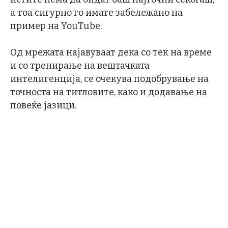
а тоа сигурно го имате забележано на
пример на YouTube.
Од мрежата најавуваат дека со тек на време
и со тренирање на вештачката
интелигенција, се очекува подобрување на
точноста на титловите, како и додавање на
повеќе јазици.