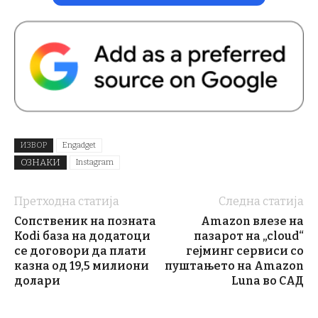
ИЗВОР
Engadget
ОЗНАКИ
Instagram
Претходна статија
Следна статија
Сопственик на позната
Amazon влезе на
Kodi база на додатоци
пазарот на „cloud“
се договори да плати
гејминг сервиси со
казна од 19,5 милиони
пуштањето на Amazon
долари
Luna во САД