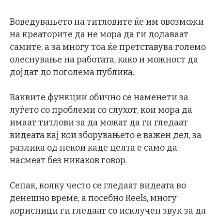
Воведувањето на титловите ќе им овозможи
на креаторите да не мора да ги додаваат
самите, а за многу тоа ќе претставува големо
олеснување на работата, како и можност да
дојдат до поголема публика.
Ваквите функции обично се наменети за
луѓето со проблеми со слухот, кои мора да
имаат титлови за да можат да ги гледаат
видеата кај кои зборувањето е важен дел, за
разлика од некои каде целта е само да
насмеат без никаков говор.
Сепак, колку често се гледаат видеата во
денешно време, а посебно Reels, многу
корисници ги гледаат со исклучен звук за да