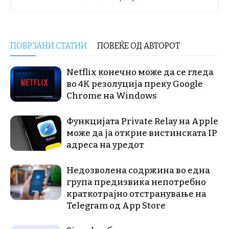
ПОВРЗАНИ СТАТИИ
ПОВЕЌЕ ОД АВТОРОТ
Netflix конечно може да се гледа
во 4K резолуција преку Google
Chrome на Windows
Функцијата Private Relay на Apple
може да ја открие вистинската IP
адреса на уредот
Недозволена содржина во една
група предизвика непотребно
краткотрајно отстранување на
Telegram од App Store