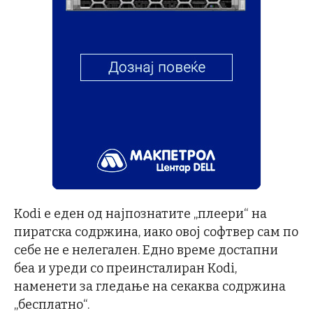
Kodi е еден од најпознатите „плеери“ на
пиратска содржина, иако овој софтвер сам по
себе не е нелегален. Едно време достапни
беа и уреди со преинсталиран Kodi,
наменети за гледање на секаква содржина
„бесплатно“.