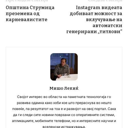
Општина Струмица
Instagram видеата
преземена од
добиваат можност за
карневалистите
вклучување на
автоматски
генерирани „титлови“
Мишо Лекиќ
Својот интерес во областа на паметната технологија го
развива одамна како хоби кое што прераснува во нешто
повеќе, па резултатот на тоа е и развојот на овој портал. Сака
да ги следи сите новини поврзани со оперативните системи,
апликациите, мобилните телефони, но и интересните научни и
вселенски истражувања.