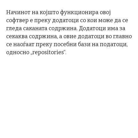
Начинот на којшто функционира овој
софтвер е преку додатоци со кои може да се
гледа саканата содржина. Додатоци има за
секаква содржина, а овие додатоци во главно
се наоѓаат преку посебни бази на податоци,
односно „repositories“.