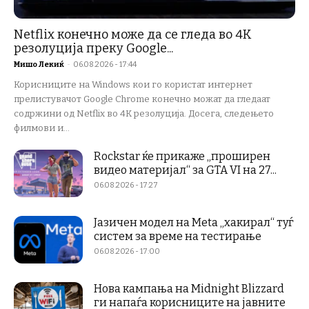
Netflix конечно може да се гледа во 4K
резолуција преку Google...
Мишо Лекиќ
-
06.08.2026 - 17:44
Корисниците на Windows кои го користат интернет
прелистувачот Google Chrome конечно можат да гледаат
содржини од Netflix во 4K резолуција. Досега, следењето
филмови и...
Rockstar ќе прикаже „проширен
видео материјал“ за GTA VI на 27...
06.08.2026 - 17:27
Јазичен модел на Meta „хакирал“ туѓ
систем за време на тестирање
06.08.2026 - 17:00
Нова кампања на Midnight Blizzard
ги напаѓа корисниците на јавните