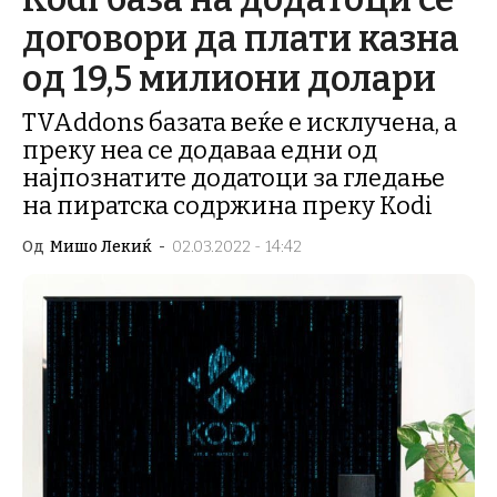
договори да плати казна
од 19,5 милиони долари
TVAddons базата веќе е исклучена, а
преку неа се додаваа едни од
најпознатите додатоци за гледање
на пиратска содржина преку Kodi
Од
Мишо Лекиќ
-
02.03.2022 - 14:42