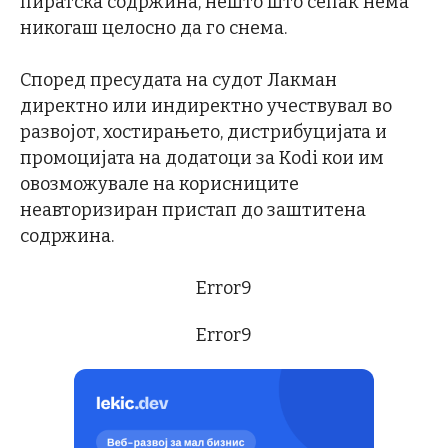
пиратска содржина, нешто што сепак нема
никогаш целосно да го снема.
Според пресудата на судот Лакман
директно или индиректно учествувал во
развојот, хостирањето, дистрибуцијата и
промоцијата на додатоци за Kodi кои им
овозможувале на корисниците
неавторизиран пристап до заштитена
содржина.
Error9
Error9