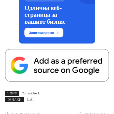
ИЗВОР
Torrent Freak
ОЗНАКИ
kodi
Претходна статија
Следна статија