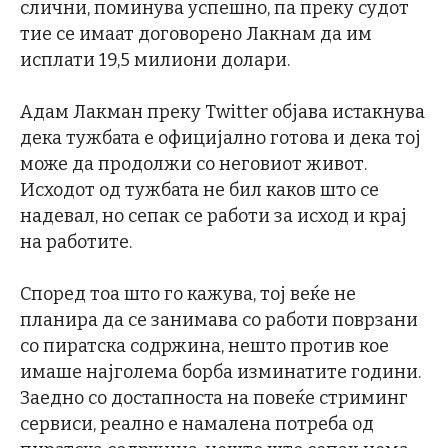
слични, поминува успешно, па преку судот
тие се имаат договорено Лакнам да им
исплати 19,5 милиони долари.
Адам Лакман преку Twitter објава истакнува
дека тужбата е официјално готова и дека тој
може да продолжи со неговиот живот.
Исходот од тужбата не бил каков што се
надевал, но сепак се работи за исход и крај
на работите.
Според тоа што го кажува, тој веќе не
планира да се занимава со работи поврзани
со пиратска содржина, нешто против кое
имаше најголема борба изминатите години.
Заедно со достапноста на повеќе стриминг
сервиси, реално е намалена потреба од