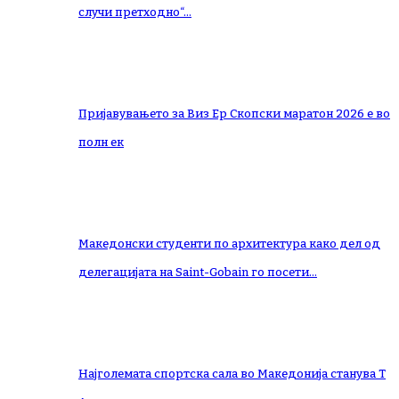
случи претходно“…
Пријавувањето за Виз Ер Скопски маратон 2026 е во
полн ек
Македонски студенти по архитектура како дел од
делегацијата на Saint-Gobain го посети…
Најголемата спортска сала во Македонија станува Т