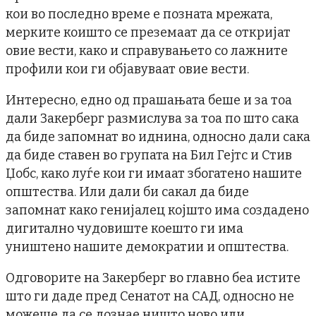
кои во последно време е позната мрежата,
мерките коишто се преземаат да се откријат
овие вести, како и справувањето со лажните
профили кои ги објавуваат овие вести.
Интересно, едно од прашањата беше и за тоа
дали Закерберг размислува за тоа по што сака
да биде запомнат во иднина, односно дали сака
да биде ставен во групата на Бил Гејтс и Стив
Џобс, како луѓе кои ги имаат збогатено нашите
општества. Или дали би сакал да биде
запомнат како генијалец којшто има создадено
дигитално чудовиште коешто ги има
уништено нашите демократии и општества.
Одговорите на Закерберг во главно беа истите
што ги даде пред Сенатот на САД, односно не
можеше да се дознае ништо ново или