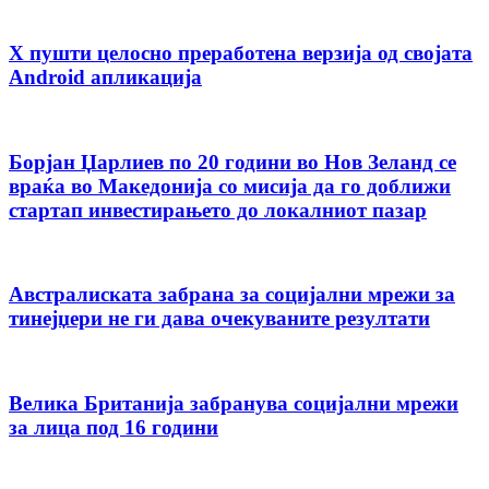
X пушти целосно преработена верзија од својата
Android апликација
Борјан Џарлиев по 20 години во Нов Зеланд се
враќа во Македонија со мисија да го доближи
стартап инвестирањето до локалниот пазар
Австралиската забрана за социјални мрежи за
тинејџери не ги дава очекуваните резултати
Велика Британија забранува социјални мрежи
за лица под 16 години