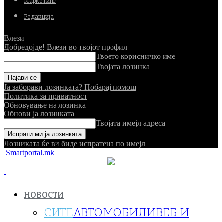
Маркетинг
Редакција
Влези
Добредојде! Влези во твојот профил
Твоето корисничко име
Твојата лозинка
Ја заборави лозинката? Побарај помош
Политика за приватност
Обновување на лозинка
Обнови ја лозинката
Твојата имејл адреса
Лозниката ќе ви биде испратена по имејл
Smartportal.mk
НОВОСТИ
СИТЕ
АВТОМОБИЛИ
ВЕБ И