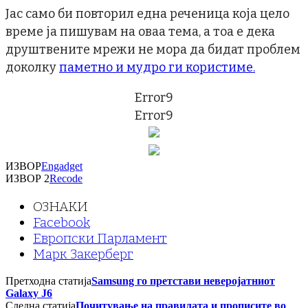
Јас само би повторил една реченица која цело
време ја пишувам на оваа тема, а тоа е дека
друштвените мрежи не мора да бидат проблем
доколку
паметно и мудро ги користиме.
Error9
Error9
ИЗВОР
Engadget
ИЗВОР 2
Recode
ОЗНАКИ
Facebook
Европски Парламент
Марк Закерберг
Претходна статија
Samsung го претстави неверојатниот
Galaxy Ј6
Следна статија
Почитување на правилата и прописите во