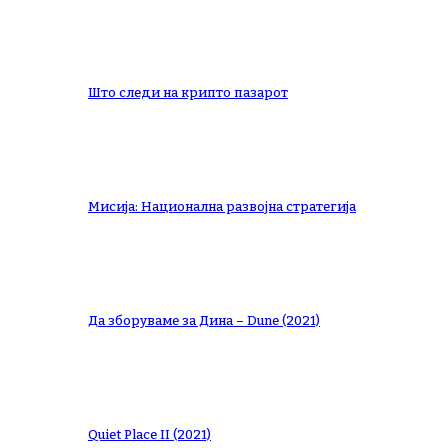
Што следи на крипто пазарот
Мисија: Национална развојна стратегија
Да зборуваме за Дина – Dune (2021)
Quiet Place II (2021)