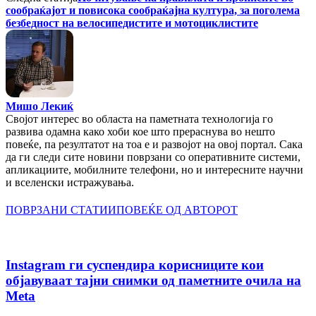
сообраќајот и повисока сообраќајна култура, зa поголема
безбедност на велосипедистите и мотоциклистите
Мишо Лекиќ
Својот интерес во областа на паметната технологија го
развива одамна како хоби кое што прераснува во нешто
повеќе, па резултатот на тоа е и развојот на овој портал. Сака
да ги следи сите новини поврзани со оперативните системи,
апликациите, мобилните телефони, но и интересните научни
и вселенски истражувања.
ПОВРЗАНИ СТАТИИ
ПОВЕЌЕ ОД АВТОРОТ
Instagram ги суспендира корисниците кои
објавуваат тајни снимки од паметните очила на
Meta