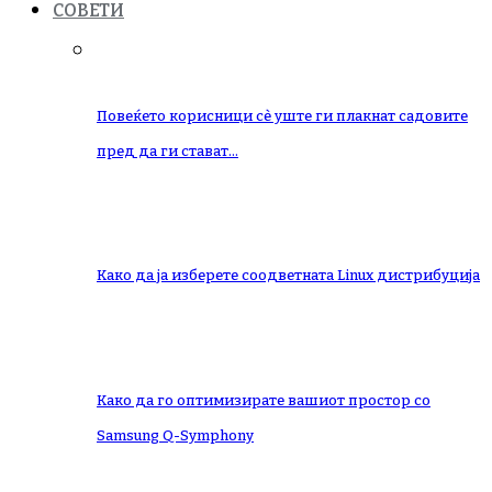
СОВЕТИ
Повеќето корисници сè уште ги плакнат садовите
пред да ги стават…
Како да ја изберете соодветната Linux дистрибуција
Како да го оптимизирате вашиот простор со
Samsung Q-Symphony