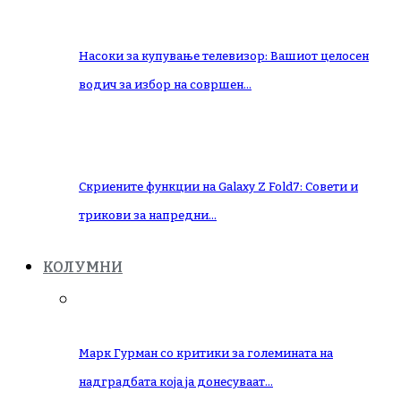
Насоки за купување телевизор: Вашиот целосен
водич за избор на совршен…
Скриените функции на Galaxy Z Fold7: Совети и
трикови за напредни…
КОЛУМНИ
Марк Гурман со критики за големината на
надградбата која ја донесуваат…