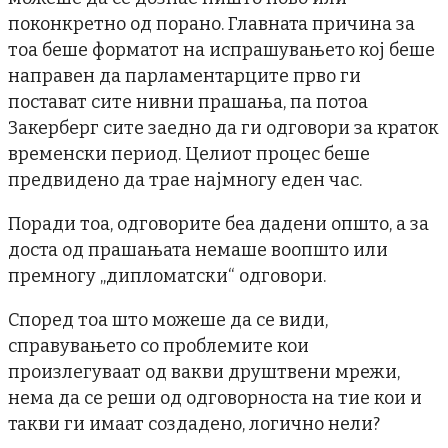
поконкретно од порано. Главната причина за
тоа беше форматот на испрашувањето кој беше
направен да парламентарците прво ги
постават сите нивни прашања, па потоа
Закерберг сите заедно да ги одговори за краток
временски период. Целиот процес беше
предвидено да трае најмногу еден час.
Поради тоа, одговорите беа дадени општо, а за
доста од прашањата немаше воопшто или
премногу „дипломатски“ одговори.
Според тоа што можеше да се види,
справувањето со проблемите кои
произлегуваат од вакви друштвени мрежи,
нема да се реши од одговорноста на тие кои и
такви ги имаат создадено, логично нели?