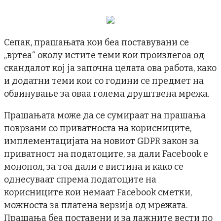
Сепак, прашањата кои беа поставувани се
„вртеа“ околу истите теми кои произлегоа од
скандалот кој ја започна целата ова работа, како
и додатни теми кои со години се предмет на
обвинување за оваа голема друштвена мрежа.
Прашањата може да се сумираат на прашања
поврзани со приватноста на корисниците,
имплементацијата на новиот GDPR закон за
приватност на податоците, за дали Facebook е
монопол, за тоа дали е вистина и како се
однесуваат спрема податоците на
корисниците кои немаат Facebook сметки,
можноста за платена верзија од мрежата.
Прашања беа поставени и за лажните вести по