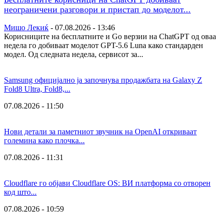
неограничени разговори и пристап до моделот...
Мишо Лекиќ
-
07.08.2026 - 13:46
Корисниците на бесплатните и Go верзии на ChatGPT од оваа
недела го добиваат моделот GPT-5.6 Luna како стандарден
модел. Од следната недела, сервисот за...
Samsung официјално ја започнува продажбата на Galaxy Z
Fold8 Ultra, Fold8,...
07.08.2026 - 11:50
Нови детали за паметниот звучник на OpenAI откриваат
големина како плочка...
07.08.2026 - 11:31
Cloudflare го објави Cloudflare OS: ВИ платформа со отворен
код што...
07.08.2026 - 10:59