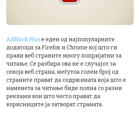
AdBlock Plus
е еден од најпопуларните
додатоци за Firefox и Chrome кој што ги
прави веб страните многу попријатни за
читање. Се разбира ова не е случајот за
секоја веб страна, меѓутоа голем број од
страните прават да содржината која што е
наменета за читање биде полна со разни
реклами кои што често прават да
корисниците ја затворат страната.