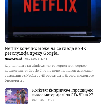
Netflix конечно може да се гледа во 4K
резолуција преку Google...
Мишо Лекиќ
-
06.08.2026 - 17:44
Корисниците на Windows кои го користат интернет
прелистувачот Google Chrome конечно можат да гледаат
содржини од Netflix во 4K резолуција. Досега, следењето
филмови и...
Rockstar ќе прикаже „проширен
видео материјал“ за GTA VI на 27...
06.08.2026 - 17:27