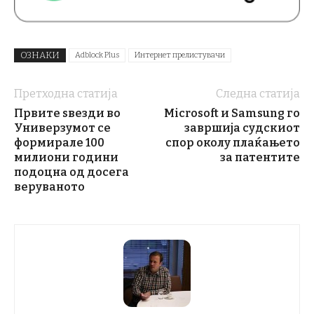
ОЗНАКИ
Adblock Plus
Интернет прелистувачи
Претходна статија
Следна статија
Првите ѕвезди во
Microsoft и Samsung го
Универзумот се
завршија судскиот
формирале 100
спор околу плаќањето
милиони години
за патентите
подоцна од досега
веруваното