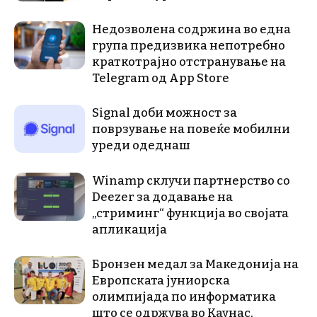
Недозволена содржина во една
група предизвика непотребно
краткотрајно отстранување на
Telegram од App Store
Signal доби можност за
поврзување на повеќе мобилни
уреди одеднаш
Winamp склучи партнерство со
Deezer за додавање на
„стриминг“ функција во својата
апликација
Бронзен медал за Македонија на
Европската јуниорска
олимпијада по информатика
што се одржува во Каунас,