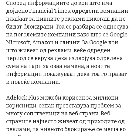
Според информациите до кои што има
дојдено Financial Times, одредени компании
плаќаат за нивните реклами никогаш да не
бидат блокирани. Тоа се разбира се однесува
на поголемите компании како што се Google,
Microsoft, Amazon и слични. За Google кои
што живеат од реклами, веќе одреден
период се верува дека издвојува одредена
сума на пари за оваа намена, а новите
информации покажуваат дека тоа го прават
и повеќе компании.
AdBlock Plus можеби корисен за милиони
корисници, сепак претставува проблем за
многу сопственици на веб страни. Веб
страните најчесто живеат од приходите од
реклами, па нивното блокирање се меша во