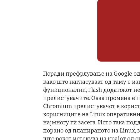
Поради префрлување на Google од N
како што нагласуваат од таму е из
функционални, Flash додатокот н
прелистувачите. Оваа промена е 
Chromium прелистувачот е користе
корисниците на Linux оперативнио
најмногу ги засега. Исто така под
порано од планираното на Linux, 
што рокот истекува на крајот од о