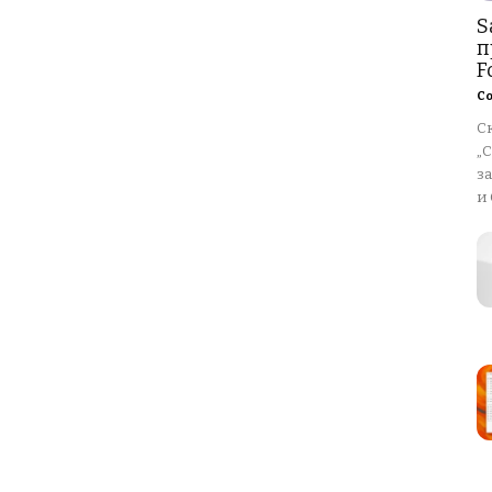
S
п
Fo
Со
Ск
„С
за
и 