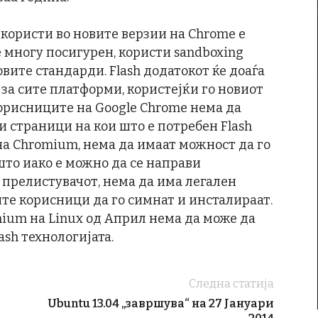
 користи во новите верзии на Chrome e
 е многу посигурен, користи sandboxing
овите стандарди. Flash додатокот ќе доаѓа
за сите платформи, користејќи го новиот
корисниците на Google Chrome нема да
 страници на кои што е потребен Flash
на Chromium, нема да имаат можност да го
што иако е можно да се направи
 прелистувачот, нема да има легален
те корисници да го симнат и инсталираат.
ium на Linux од Април нема да може да
ash технологијата.
Следна статија
Ubuntu 13.04 „завршува“ на 27 Јануари