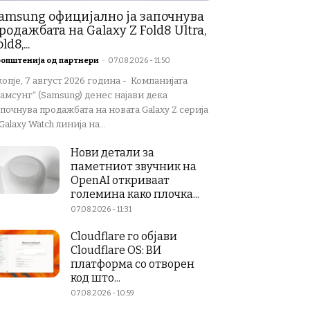
amsung официјално ја започнува
родажбата на Galaxy Z Fold8 Ultra,
ld8,...
општенија од партнери
-
07.08.2026 - 11:50
опје, 7 август 2026 година - Компанијата
амсунг“ (Samsung) денес најави дека
почнува продажбата на новата Galaxy Z серија
Galaxy Watch линија на...
Нови детали за
паметниот звучник на
OpenAI откриваат
големина како плочка...
07.08.2026 - 11:31
Cloudflare го објави
Cloudflare OS: ВИ
платформа со отворен
код што...
07.08.2026 - 10:59