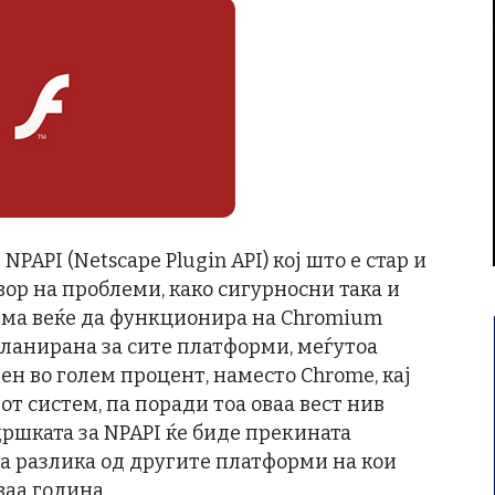
PAPI (Netscape Plugin API) кој што е стар и
вор на проблеми, како сигурносни така и
ема веќе да функционира на Chromium
планирана за сите платформи, меѓутоа
н во голем процент, наместо Chrome, кај
т систем, па поради тоа оваа вест нив
дршката за NPAPI ќе биде прекината
за разлика од другите платформи на кои
ваа година.