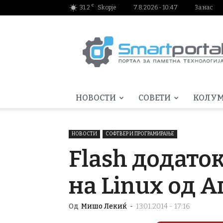
C
31.2
Skopje
7.8.2026 - 10:47
За нас
Smartportal.mk
НОВОСТИ
СОВЕТИ
КОЛУ
НОВОСТИ
СОФТВЕР И ПРОГРАМИРАЊЕ
Flash додато
на Linux од 
Од
Мишо Лекиќ
-
13.01.2014 - 17:16