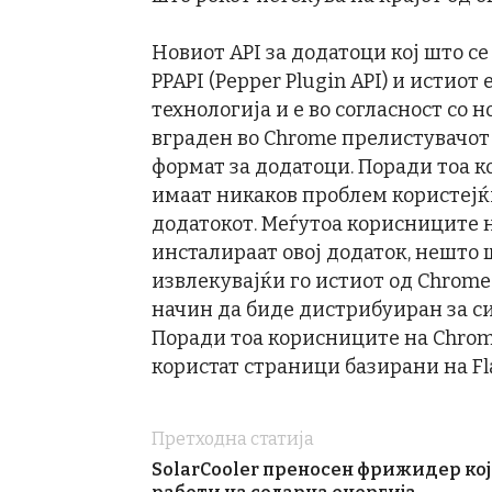
Новиот API за додатоци кој што се
PPAPI (Pepper Plugin API) и истиот
технологија и е во согласност со н
вграден во Chrome прелистувачот 
формат за додатоци. Поради тоа 
имаат никаков проблем користејќи
додатокот. Меѓутоа корисниците 
инсталираат овој додаток, нешто 
извлекувајќи го истиот од Chrome
начин да биде дистрибуиран за си
Поради тоа корисниците на Chrom
користат страници базирани на Fl
Претходна статија
SolarCooler преносен фрижидер кој