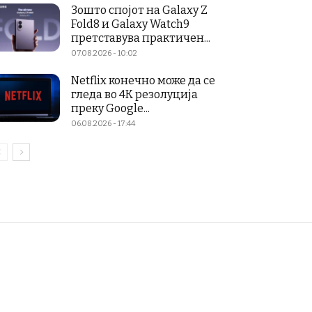
Зошто спојот на Galaxy Z
Fold8 и Galaxy Watch9
претставува практичен...
07.08.2026 - 10:02
Netflix конечно може да се
гледа во 4K резолуција
преку Google...
06.08.2026 - 17:44