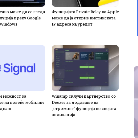
нечно може да се гледа
Функцијата Private Relay на Apple
луција преку Google
може да ја открие вистинската
 Windows
IP адреса на уредот
и можност за
Winamp склучи партнерство со
е на повеќе мобилни
Deezer за додавање на
еднаш
„стриминг“ функција во својата
апликација