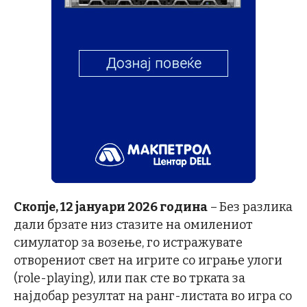
Скопје, 12 јануари 2026 година
–
Без разлика
дали брзате низ стазите на омилениот
симулатор за возење, го истражувате
отворениот свет на игрите со играње улоги
(role-playing), или пак сте во трката за
најдобар резултат на ранг-листата во игра со