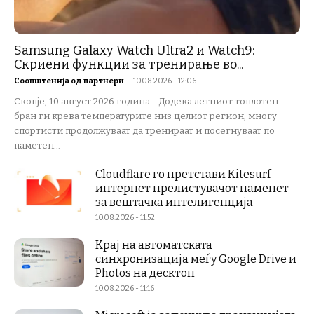
Samsung Galaxy Watch Ultra2 и Watch9:
Скриени функции за тренирање во...
Соопштенија од партнери
-
10.08.2026 - 12:06
Скопје, 10 август 2026 година - Додека летниот топлотен
бран ги крева температурите низ целиот регион, многу
спортисти продолжуваат да тренираат и посегнуваат по
паметен...
Cloudflare го претстави Kitesurf
интернет прелистувачот наменет
за вештачка интелигенција
10.08.2026 - 11:52
Крај на автоматската
синхронизација меѓу Google Drive и
Photos на десктоп
10.08.2026 - 11:16