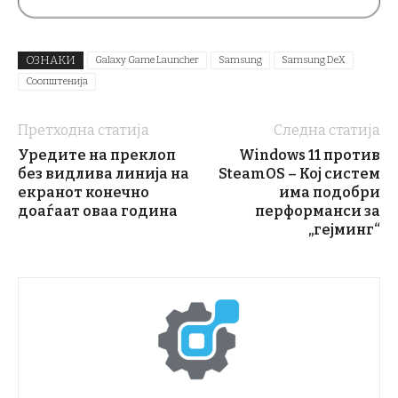
ОЗНАКИ
Galaxy Game Launcher
Samsung
Samsung DeX
Соопштенија
Претходна статија
Следна статија
Уредите на преклоп
Windows 11 против
без видлива линија на
SteamOS – Кој систем
екранот конечно
има подобри
доаѓаат оваа година
перформанси за
„гејминг“