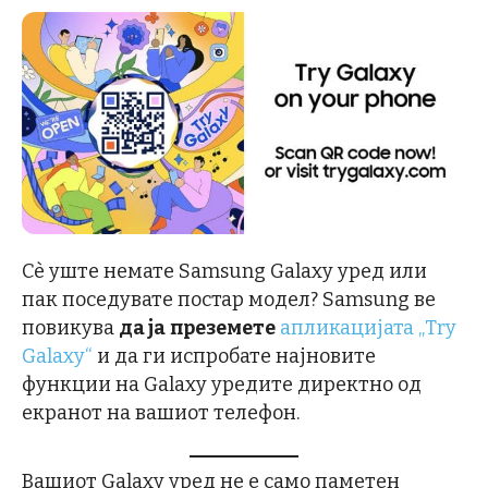
Сѐ уште немате Samsung Galaxy уред или
пак поседувате постар модел? Samsung ве
повикува
да ја
преземете
апликацијата „Try
Galaxy“
и да ги испробате најновите
функции на Galaxy уредите директно од
екранот на вашиот телефон.
Вашиот Galaxy уред не е само паметен