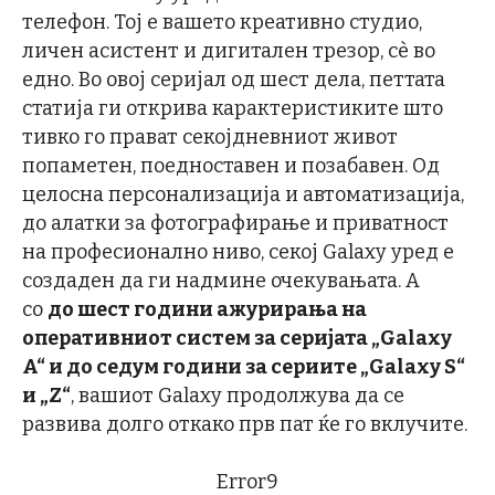
телефон. Тој е вашето креативно студио,
личен асистент и дигитален трезор, сè во
едно. Во овој серијал од шест дела, петтата
статија ги открива карактеристиките што
тивко го прават секојдневниот живот
попаметен, поедноставен и позабавен. Од
целосна персонализација и автоматизација,
до алатки за фотографирање и приватност
на професионално ниво, секој Galaxy уред е
создаден да ги надмине очекувањата. А
со
до шест години ажурирања на
оперативниот систем за серијата „Galaxy
A“ и до седум години за сериите „Galaxy S“
и „Z“
, вашиот Galaxy продолжува да се
развива долго откако прв пат ќе го вклучите.
Error9