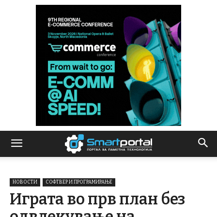
НОВОСТИ
СОФТВЕР И ПРОГРАМИРАЊЕ
Играта во прв план без
одвлекување на