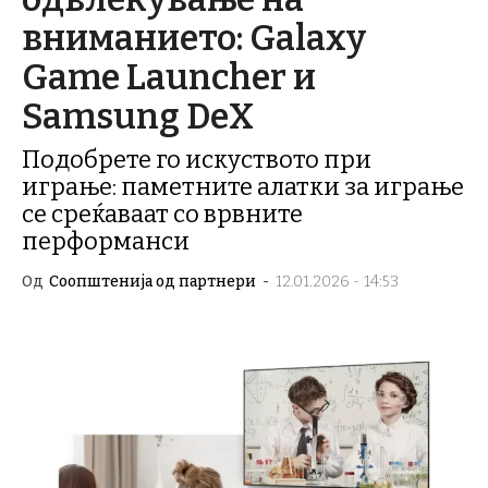
вниманието: Galaxy
Game Launcher и
Samsung DeX
Подобрете го искуството при
играње: паметните алатки за играње
се среќаваат со врвните
перформанси
Од
Соопштенија од партнери
-
12.01.2026 - 14:53