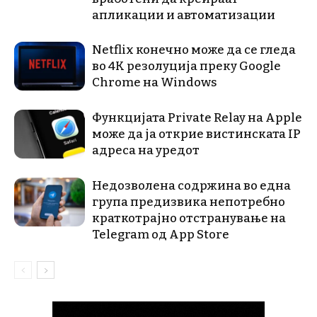
апликации и автоматизации
Netflix конечно може да се гледа
во 4K резолуција преку Google
Chrome на Windows
Функцијата Private Relay на Apple
може да ја открие вистинската IP
адреса на уредот
Недозволена содржина во една
група предизвика непотребно
краткотрајно отстранување на
Telegram од App Store