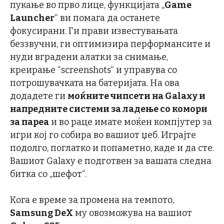
пукање во прво лице, функцијата „
Game
Launcher
“ ви помага да останете
фокусирани. Ги прави известувањата
беззвучни, ги оптимизира перформансите и
нуди вградени алатки за снимање,
креирање “screenshots“ и управува со
потрошувачката на батеријата. На ова
додадете ги
моќните чипсети на Galaxy и
напредните системи за ладење со комори
за пареа
и во раце имате моќен компјутер за
игри кој го собира во вашиот џеб. Играјте
подолго, поглатко и попаметно, каде и да сте.
Вашиот Galaxy е подготвен за вашата следна
битка со „шефот“.
Кога е време за промена на темпото,
Samsung DeX
му овозможува на вашиот