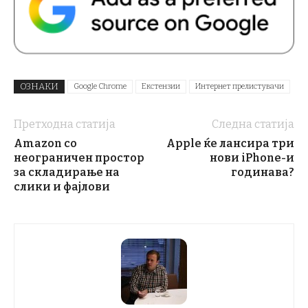
ОЗНАКИ
Google Chrome
Екстензии
Интернет прелистувачи
Претходна статија
Следна статија
Amazon со
Apple ќе лансира три
неограничен простор
нови iPhone-и
за складирање на
годинава?
слики и фајлови