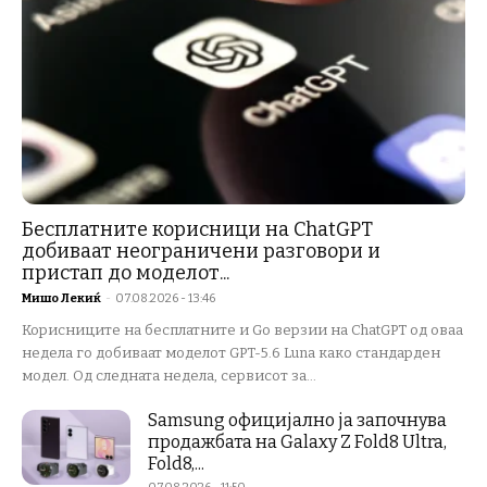
Бесплатните корисници на ChatGPT
добиваат неограничени разговори и
пристап до моделот...
Мишо Лекиќ
-
07.08.2026 - 13:46
Корисниците на бесплатните и Go верзии на ChatGPT од оваа
недела го добиваат моделот GPT-5.6 Luna како стандарден
модел. Од следната недела, сервисот за...
Samsung официјално ја започнува
продажбата на Galaxy Z Fold8 Ultra,
Fold8,...