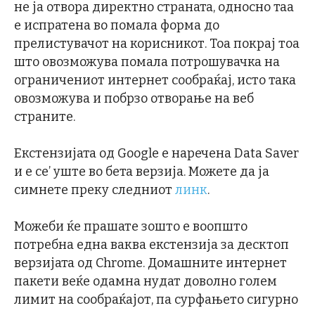
не ја отвора директно страната, односно таа
е испратена во помала форма до
прелистувачот на корисникот. Тоа покрај тоа
што овозможува помала потрошувачка на
ограничениот интернет сообраќај, исто така
овозможува и побрзо отворање на веб
страните.
Екстензијата од Google е наречена Data Saver
и е се’ уште во бета верзија. Можете да ја
симнете преку следниот
линк
.
Можеби ќе прашате зошто е воопшто
потребна една ваква екстензија за десктоп
верзијата од Chrome. Домашните интернет
пакети веќе одамна нудат доволно голем
лимит на сообраќајот, па сурфањето сигурно