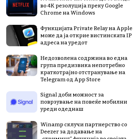
во 4K резолуција преку Google
Chrome на Windows
Функцијата Private Relay на Apple
може да ја открие вистинската IP
адреса на уредот
Недозволена содржина во една
група предизвика непотребно
краткотрајно отстранување на
Telegram од App Store
Signal доби можност за
поврзување на повеќе мобилни
уреди одеднаш
Winamp склучи партнерство со
Deezer за додавање на
„стриминг“ функција во својата