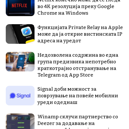
во 4K резолуција преку Google
Chrome на Windows
Функцијата Private Relay на Apple
може да ја открие вистинската IP
адреса на уредот
Недозволена содржина во една
група предизвика непотребно
краткотрајно отстранување на
Telegram од App Store
Signal доби можност за
поврзување на повеќе мобилни
уреди одеднаш
Winamp склучи партнерство со
Deezer за додавање на