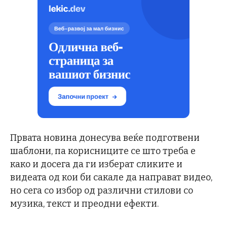
Првата новина донесува веќе подготвени
шаблони, па корисниците се што треба е
како и досега да ги изберат сликите и
видеата од кои би сакале да направат видео,
но сега со избор од различни стилови со
музика, текст и преодни ефекти.