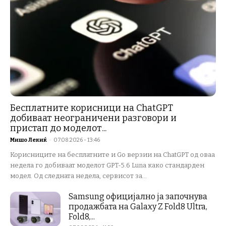
Бесплатните корисници на ChatGPT
добиваат неограничени разговори и
пристап до моделот...
Мишо Лекиќ
-
07.08.2026 - 13:46
Корисниците на бесплатните и Go верзии на ChatGPT од оваа
недела го добиваат моделот GPT-5.6 Luna како стандарден
модел. Од следната недела, сервисот за...
Samsung официјално ја започнува
продажбата на Galaxy Z Fold8 Ultra,
Fold8,...