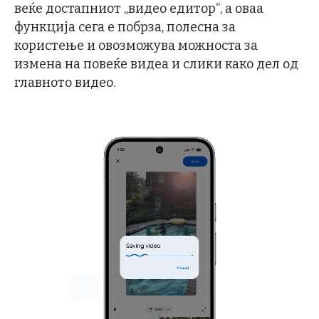
веќе достапниот „видео едитор“, а оваа
функција сега е побрза, полесна за
користење и овозможува можноста за
измена на повеќе видеа и слики како дел од
главното видео.