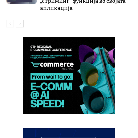
„стриминг“ функција во својата
апликација