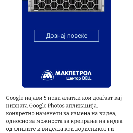
Google најави 5 нови алатки кои доаѓаат кај
нивната Google Photos апликација,
конкретно наменети за измена на видеа,
односно за можноста за креирање на видеа
од сликите и видеата кои корисникот ги