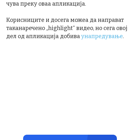
чува преку оваа апликација.
Корисниците и досега можеа да направат
таканаречено „highlight“ видео, но сега овој
дел од апликација добива
унапредување
.