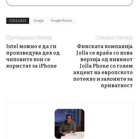
ОЗНАКИ
Google
Google Photos
Претходна статија
Следна статија
Intel можно е да ги
Финската компанија
произведува дел од
Jolla се враќа со нова
чиповите кои се
верзија од нивниот
користат за iPhone
Jolla Phone со голем
акцент на европското
потекло и законите за
приватност