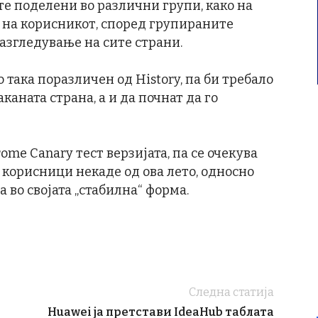
е поделени во различни групи, како на
на корисникот, според групираните
разгледување на сите страни.
 така поразличен од History, па би требало
каната страна, а и да почнат да го
me Canary тест верзијата, па се очекува
е корисници некаде од ова лето, односно
а во својата „стабилна“ форма.
Следна статија
Huawei ја претстави IdeaHub таблата