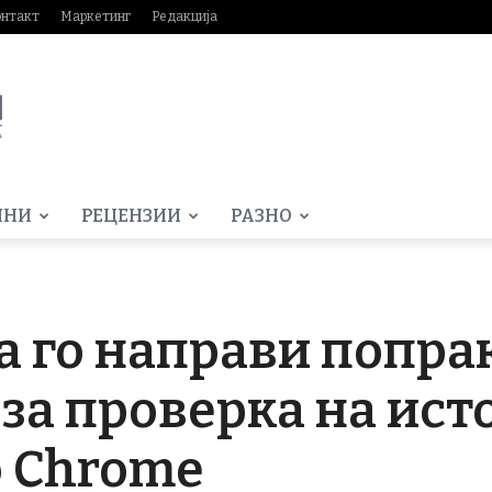
онтакт
Маркетинг
Редакција
МНИ
РЕЦЕНЗИИ
РАЗНО
да го направи попра
 за проверка на ист
о Chrome