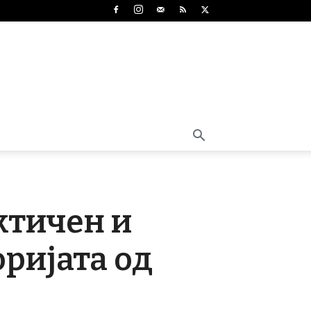
ктичен и
оријата од