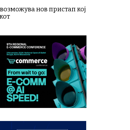
 овозможува нов пристап кој
икот