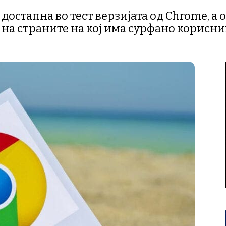
достапна во тест верзијата од Chrome, а
 на страните на кој има сурфано корисн