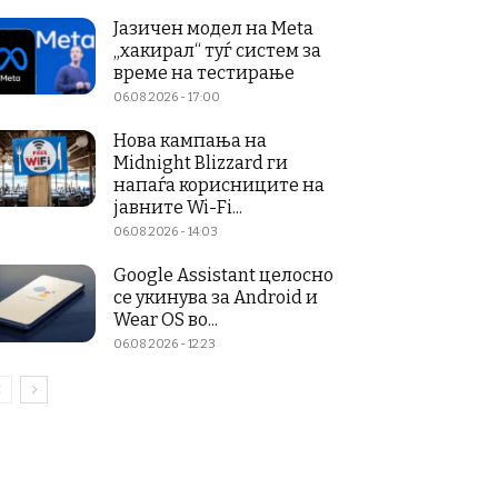
Јазичен модел на Meta
„хакирал“ туѓ систем за
време на тестирање
06.08.2026 - 17:00
Нова кампања на
Midnight Blizzard ги
напаѓа корисниците на
јавните Wi-Fi...
06.08.2026 - 14:03
Google Assistant целосно
се укинува за Android и
Wear OS во...
06.08.2026 - 12:23