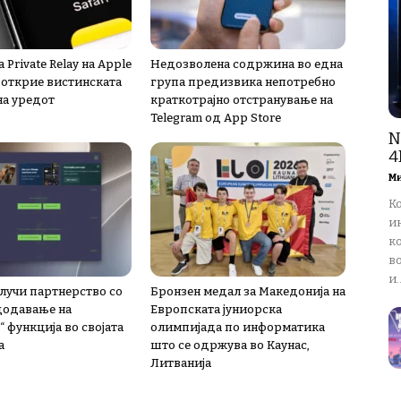
 Private Relay на Apple
Недозволена содржина во една
а открие вистинската
група предизвика непотребно
на уредот
краткотрајно отстранување на
Telegram од App Store
N
4
М
К
и
ко
в
и..
лучи партнерство со
Бронзен медал за Македонија на
 додавање на
Европската јуниорска
 функција во својата
олимпијада по информатика
а
што се одржува во Каунас,
Литванија