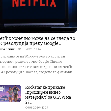
etflix конечно може да се гледа во
K резолуција преку Google...
ишо Лекиќ
-
06.08.2026 - 17:44
орисниците на Windows кои го користат
нтернет прелистувачот Google Chrome
нечно можат да гледаат содржини од Netflix
о 4K резолуција. Досега, следењето филмови
.
Rockstar ќе прикаже
„проширен видео
материјал“ за GTA VI на
27...
06.08.2026 - 17:27