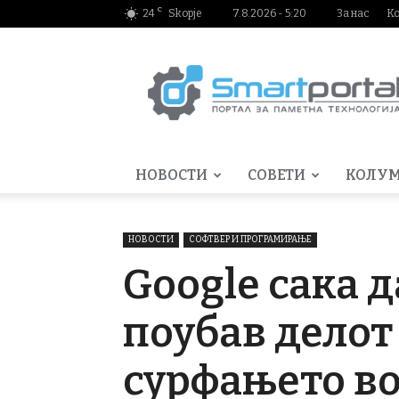
C
24
Skopje
7.8.2026 - 5:20
За нас
К
Smartportal.mk
НОВОСТИ
СОВЕТИ
КОЛУ
НОВОСТИ
СОФТВЕР И ПРОГРАМИРАЊЕ
Google сака 
поубав делот
сурфањето в