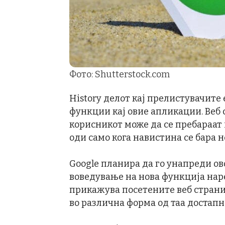
Фото: Shutterstock.com
History делот кај прелистувачите
функции кај овие апликации. Веб 
корисникот може да се пребараат и
оди само кога навистина се бара н
Google планира да го унапреди ово
воведување на нова функција наре
прикажува посетените веб страни 
во различна форма од таа достапна