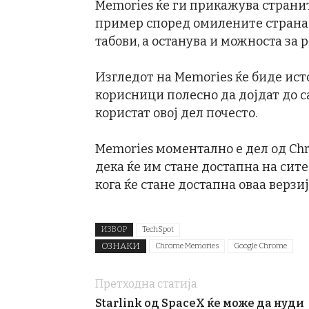
Memories ќе ги прикажува странит
пример според омилените страна 
табови, а останува и можноста за 
Изгледот на Memories ќе биде исто
корисници полесно да дојдат до са
користат овој дел почесто.
Memories моментално е дел од Chro
дека ќе им стане достапна на сит
кога ќе стане достапна оваа верзиј
ИЗВОР
TechSpot
ОЗНАКИ
Chrome Memories
Google Chrome
Претходна статија
Starlink од SpaceX ќе може да нуди