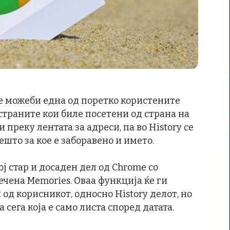
 е можеби една од поретко користените
страните кои биле посетени од страна на
 преку лентата за адреси, па во History се
ешто за кое е заборавено и името.
ј стар и досаден дел од Chrome со
чена Memories. Оваа функција ќе ги
од корисникот, односно History делот, но
 сега која е само листа според датата.