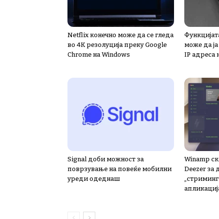
Netflix конечно може да се гледа
Функцијата
во 4K резолуција преку Google
може да ј
Chrome на Windows
IP адреса 
Signal доби можност за
Winamp ск
поврзување на повеќе мобилни
Deezer за
уреди одеднаш
„стриминг“
апликациј