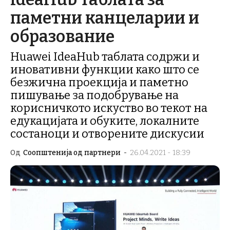
паметни канцеларии и
образование
Huawei IdeaHub таблата содржи и
иновативни функции како што се
безжична проекција и паметно
пишување за подобрување на
корисничкото искуство во текот на
едукацијата и обуките, локалните
состаноци и отворените дискусии
Од
Соопштенија од партнери
-
26.04.2021 - 18:39