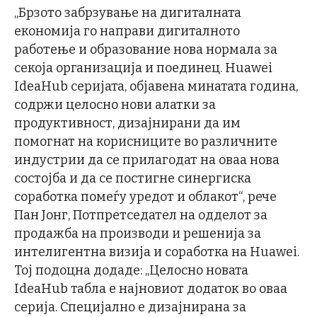
„Брзото забрзување на дигиталната
економија го направи дигиталното
работење и образование нова нормала за
секоја организација и поединец. Huawei
IdeaHub серијата, објавена минатата година,
содржи целосно нови алатки за
продуктивност, дизајнирани да им
помогнат на корисниците во различните
индустрии да се прилагодат на оваа нова
состојба и да се постигне синергиска
соработка помеѓу уредот и облакот“, рече
Пан Јонг, Потпретседател на одделот за
продажба на производи и решенија за
интелигентна визија и соработка на Huawei.
Тој подоцна додаде: „Целосно новата
IdeaHub табла е најновиот додаток во оваа
серија. Специјално е дизајнирана за