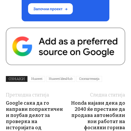
ОЗНАКИ
Huawei
Huawei IdeaHub
Соопштенија
Претходна статија
Следна статија
Google сака да го
Honda најави дека до
направи попрактичен
2040 ќе престане да
и поубав делот за
продава автомобили
проверка на
кои работат на
историјата од
фосилни горива