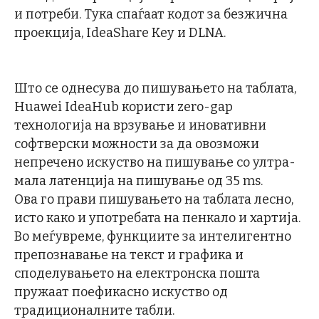
и потреби. Тука спаѓаат кодот за безжична
проекција, IdeaShare Key и DLNA.
Што се однесува до пишувањето на таблата,
Huawei IdeaHub користи zero-gap
технологија на врзување и иновативни
софтверски можности за да овозможи
непречено искуство на пишување со ултра-
мала латенција на пишување од 35 ms.
Ова го прави пишувањето на таблата лесно,
исто како и употребата на пенкало и хартија.
Во меѓувреме, функциите за интелигентно
препознавање на текст и графика и
споделувањето на електронска пошта
пружаат поефикасно искуство од
традиционалните табли.