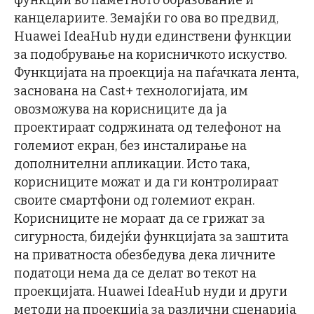
канцелариите. Земајќи го ова во предвид,
Huawei IdeaHub нуди единствени функции
за подобрување на корисничкото искуство.
Функцијата на проекција на паѓачката лента,
заснована на Cast+ технологијата, им
овозможува на корисниците да ја
проектираат содржината од телефонот на
големиот екран, без инсталирање на
дополнителни апликации. Исто така,
корисниците можат и да ги контролираат
своите смартфони од големиот екран.
Корисниците не мораат да се грижат за
сигурноста, бидејќи функцијата за заштита
на приватноста обезбедува дека личните
податоци нема да се делат во текот на
проекцијата. Huawei IdeaHub нуди и други
методи на проекција за различни сценарија