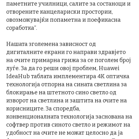
паметните училници, салите за состаноци и
отворените канцелариски простории,
овозможувајќи попаметна и поефикасна
соработка“.
Нашата зголемена зависност од
дигиталните екрани го направи здравјето
на очите примарна грижа за се поголем број
луѓе. За да го реши овој проблем, Huawei
IdeaHub таблата имплементира 4K оптичка
технологија отпорна на сината светлина за
блокирање на штетното сино светло од
изворот на светлина и заштита на очите на
корисниците. За споредба,
конвенционалната технологија заснована на
софтвер против синото светло и режимот на
удобност на очите не можат целосно да ја