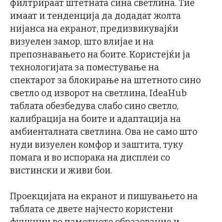
филтрираат штетната сина светлина. Тие
имаат и тенденција да додадат жолта
нијанса на екранот, предизвикувајќи
визуелен замор, што влијае и на
препознавањето на боите. Користејќи ја
технологијата за поместување на
спектарот за блокирање на штетното сино
светло од изворот на светлина, IdeaHub
таблата обезбедува слабо сино светло,
калибрација на боите и адаптација на
амбиенталната светлина. Ова не само што
нуди визуелен комфор и заштита, туку
помага и во испорака на дисплеи со
вистински и живи бои.
Проекцијата на екранот и пишувањето на
таблата се двете најчесто користени
функции во паметното образование и