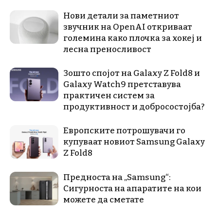
Нови детали за паметниот
звучник на OpenAI откриваат
големина како плочка за хокеј и
лесна преносливост
Зошто спојот на Galaxy Z Fold8 и
Galaxy Watch9 претставува
практичен систем за
продуктивност и добросостојба?
Европските потрошувачи го
купуваат новиот Samsung Galaxy
Z Fold8
Предноста на „Samsung“:
Сигурноста на апаратите на кои
можете да сметате