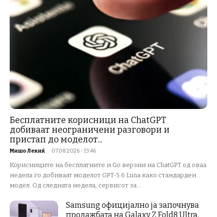
Бесплатните корисници на ChatGPT
добиваат неограничени разговори и
пристап до моделот...
Мишо Лекиќ
-
07.08.2026 - 13:46
Корисниците на бесплатните и Go верзии на ChatGPT од оваа
недела го добиваат моделот GPT-5.6 Luna како стандарден
модел. Од следната недела, сервисот за...
Samsung официјално ја започнува
продажбата на Galaxy Z Fold8 Ultra,