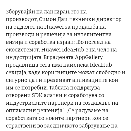
Зборувајќи на лансирањето на
производот, Симон Даи, технички директор
на одделот на Huawei за продажба на
производи и решенија за интелигентна
визија и соработка изјави: „Во поглед на
екосистемот, Huawei IdeaHub е на чело на
индустријата. Вградената AppGallery
продавница сега има наменска IdeaHub
секција, каде корисниците можат слободно и
сигурно да ги преземаат апликациите кои
им се потребни. Таблата поддржува
отворени SDK алатки и соработува со
индустриските партнери на создавање на
оптимални решенија“. „Се радуваме на
соработката со новите партнери кои се
страствени во заедничкото забрзување на