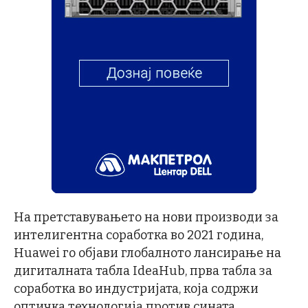
На претставувањето на нови производи за
интелигентна соработка во 2021 година,
Huawei го објави глобалното лансирање на
дигиталната табла IdeaHub, прва табла за
соработка во индустријата, која содржи
оптичка технологија против сината