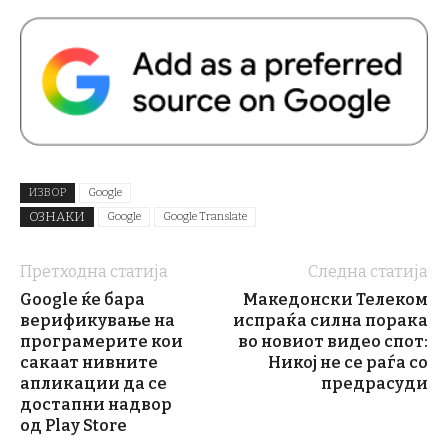
ИЗВОР
Google
ОЗНАКИ
Google
Google Translate
Претходна статија
Следна статија
Google ќе бара
Македонски Телеком
верификување на
испраќа силна порака
програмерите кои
во новиот видео спот:
сакаат нивните
Никој не се раѓа со
апликации да се
предрасуди
достапни надвор
од Play Store