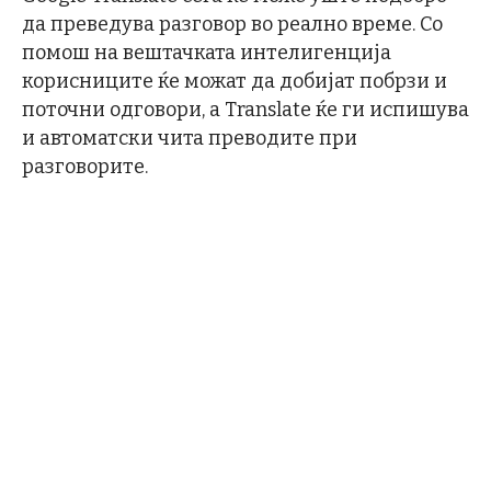
да преведува разговор во реално време. Со
помош на вештачката интелигенција
корисниците ќе можат да добијат побрзи и
поточни одговори, а Translate ќе ги испишува
и автоматски чита преводите при
разговорите.