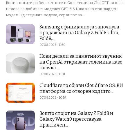
Корисниците на бесплатните и Go верзии на ChatGPT од оваа
недела го добиваат моделот GPT-5.6 Luna како стандарден
модел. Од следната недела, сервисот за...
Samsung официјално ја започнува
продажбата на Galaxy Z Fold8 Ultra,
Fold8,...
07.08.2026 - 11:50
Нови детали за паметниот звучник
на OpenAI откриваат големина како
плочка...
07.08.2026 - 11:31
Cloudflare го објави Cloudflare OS: ВИ
платформа со отворен код што...
07.08.2026 - 10:59
Зошто спојот на Galaxy Z Fold8 и
Galaxy Watch9 претставува
практичен...