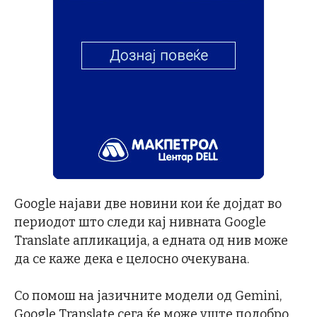
Google најави две новини кои ќе дојдат во
периодот што следи кај нивната Google
Translate апликација, а едната од нив може
да се каже дека е целосно очекувана.
Со помош на јазичните модели од Gemini,
Google Translate сега ќе може уште подобро