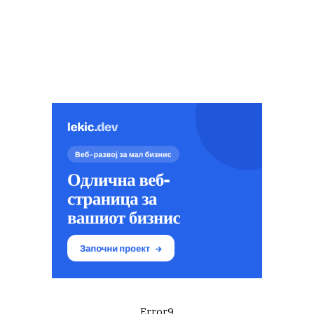
Error9