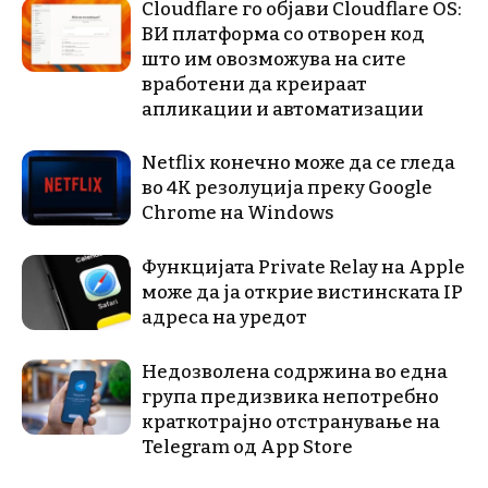
Cloudflare го објави Cloudflare OS:
ВИ платформа со отворен код
што им овозможува на сите
вработени да креираат
апликации и автоматизации
Netflix конечно може да се гледа
во 4K резолуција преку Google
Chrome на Windows
Функцијата Private Relay на Apple
може да ја открие вистинската IP
адреса на уредот
Недозволена содржина во една
група предизвика непотребно
краткотрајно отстранување на
Telegram од App Store