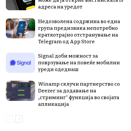
може да ја открие вистинската IP
адреса на уредот
Недозволена содржина во една
група предизвика непотребно
краткотрајно отстранување на
Telegram од App Store
Signal доби можност за
поврзување на повеќе мобилни
уреди одеднаш
Winamp склучи партнерство со
Deezer за додавање на
„стриминг“ функција во својата
апликација