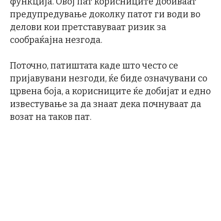
функција. Овој пат корисниците добиваат
предупредување доколку патот ги води во
делови кои претставуваат ризик за
сообраќајна незгода.
Поточно, патиштата каде што често се
пријавувани незгоди, ќе биде означувани со
црвена боја, а корисниците ќе добијат и едно
известување за да знаат дека почнуваат да
возат на таков пат.