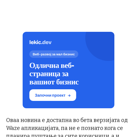
Оваа новина е достапна во бета верзијата од
Waze апликацијата, па не е познато кога се
планира пуштање за сите корисници, а и