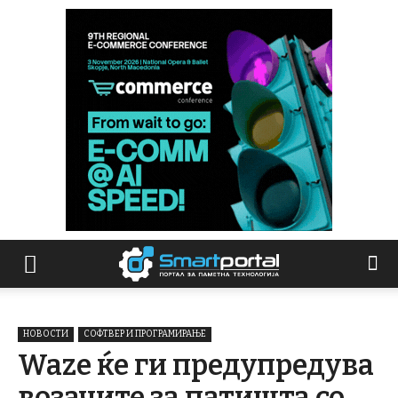
НОВОСТИ
СОФТВЕР И ПРОГРАМИРАЊЕ
Waze ќе ги предупредува
возачите за патишта со