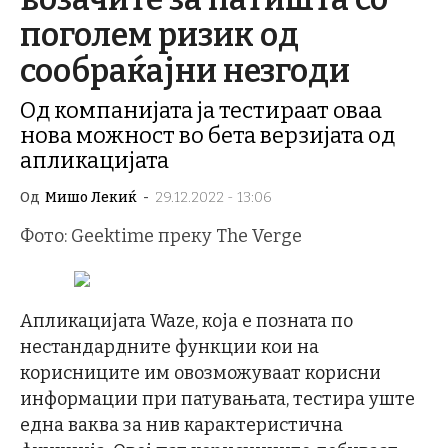
поголем ризик од
сообраќајни незгоди
Од компанијата ја тестираат оваа
нова можност во бета верзијата од
апликацијата
Од
Мишо Лекиќ
-
29.12.2022 - 13:06
Фото: Geektime преку The Verge
Апликацијата Waze, која е позната по
нестандардните функции кои на
корисниците им овозможуваат корисни
информации при патувањата, тестира уште
една ваква за нив карактеристична