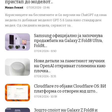
пристап до моделот...
Мишо Лекиќ
-
07.08.2026 - 13:46
Корисниците на бесплатните и Go верзии на ChatGPT од оваа
недела го добиваат моделот GPT-5.6 Luna како стандарден
модел. Од следната недела, сервисот за...
Samsung официјално ја започнува
продажбата на Galaxy Z Fold8 Ultra,
Fold8,...
07.08.2026 - 11:50
Нови детали за паметниот звучник
на OpenAI откриваат големина како
плочка...
07.08.2026 - 11:31
Cloudflare го објави Cloudflare OS: ВИ
платформа со отворен код што...
07.08.2026 - 10:59
Зошто спојот на Galaxy Z Fold8 и