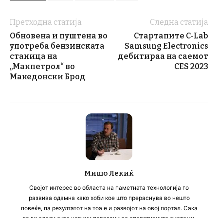
Претходна статија
Следна статија
Обновена и пуштена во
Стартапите C-Lab
употреба бензинската
Samsung Electronics
станица на
дебитираа на саемот
„Макпетрол“ во
CES 2023
Македонски Брод
Мишо Лекиќ
Својот интерес во областа на паметната технологија го
развива одамна како хоби кое што прераснува во нешто
повеќе, па резултатот на тоа е и развојот на овој портал. Сака