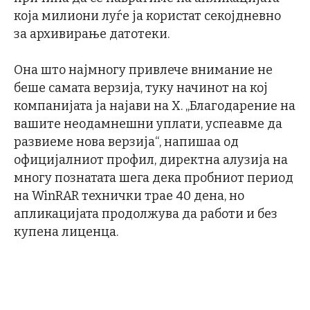
која милиони луѓе ја користат секојдневно
за архивирање датотеки.
Она што најмногу привлече внимание не
беше самата верзија, туку начинот на кој
компанијата ја најави на X. „Благодарение на
вашите неодамнешни уплати, успеавме да
развиеме нова верзија“, напишаа од
официјалниот профил, директна алузија на
многу познатата шега дека пробниот период
на WinRAR технички трае 40 дена, но
апликацијата продолжува да работи и без
купена лиценца.