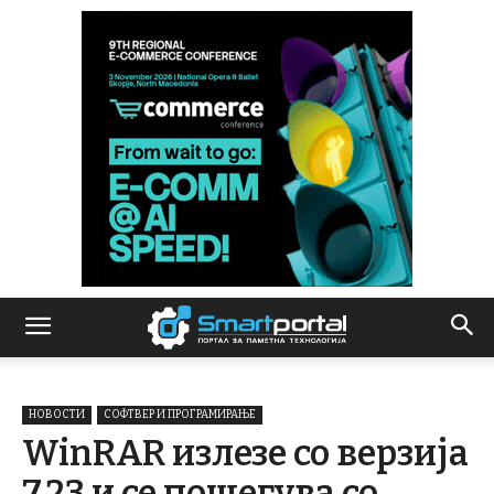
НОВОСТИ
СОФТВЕР И ПРОГРАМИРАЊЕ
WinRAR излезе со верзија
7.23 и се пошегува со