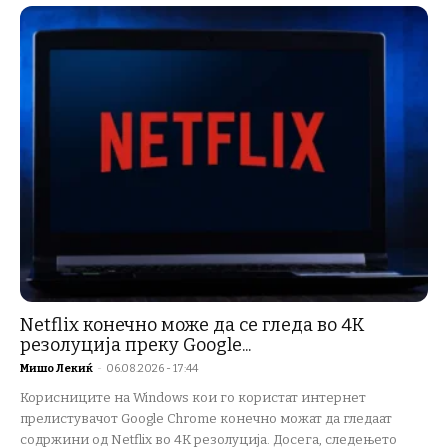
Netflix конечно може да се гледа во 4K
резолуција преку Google...
Мишо Лекиќ
-
06.08.2026 - 17:44
Корисниците на Windows кои го користат интернет
прелистувачот Google Chrome конечно можат да гледаат
содржини од Netflix во 4K резолуција. Досега, следењето