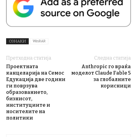
ОЗНАКИ
WinRAR
Претходна статија
Следна статија
Проектната
Anthropic го враќа
канцеларија на Семос
моделот Claude Fable 5
Едукација две години
за глобалните
ги поврзува
корисници
образованието,
бизнисот,
институциите и
носителите на
политики