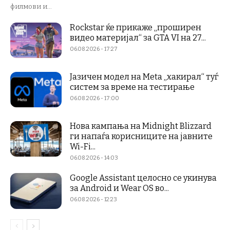
филмови и...
Rockstar ќе прикаже „проширен
видео материјал“ за GTA VI на 27...
06.08.2026 - 17:27
Јазичен модел на Meta „хакирал“ туѓ
систем за време на тестирање
06.08.2026 - 17:00
Нова кампања на Midnight Blizzard
ги напаѓа корисниците на јавните
Wi-Fi...
06.08.2026 - 14:03
Google Assistant целосно се укинува
за Android и Wear OS во...
06.08.2026 - 12:23