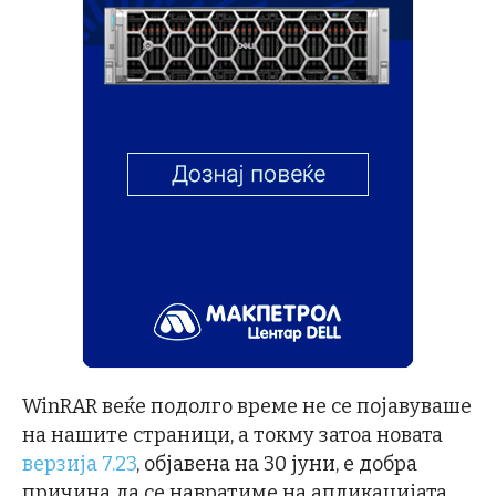
WinRAR веќе подолго време не се појавуваше
на нашите страници, а токму затоа новата
верзија 7.23
, објавена на 30 јуни, е добра
причина да се навратиме на апликацијата