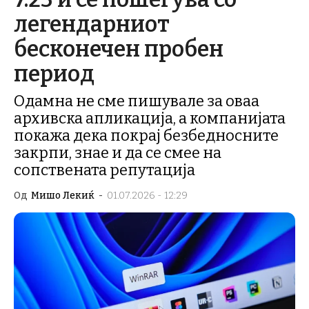
легендарниот
бесконечен пробен
период
Одамна не сме пишувале за оваа
архивска апликација, а компанијата
покажа дека покрај безбедносните
закрпи, знае и да се смее на
сопствената репутација
Од
Мишо Лекиќ
-
01.07.2026 - 12:29