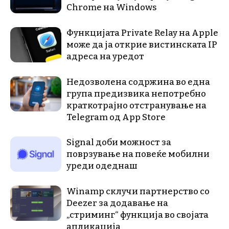
Chrome на Windows
Функцијата Private Relay на Apple
може да ја открие вистинската IP
адреса на уредот
Недозволена содржина во една
група предизвика непотребно
краткотрајно отстранување на
Telegram од App Store
Signal доби можност за
поврзување на повеќе мобилни
уреди одеднаш
Winamp склучи партнерство со
Deezer за додавање на
„стриминг“ функција во својата
апликација