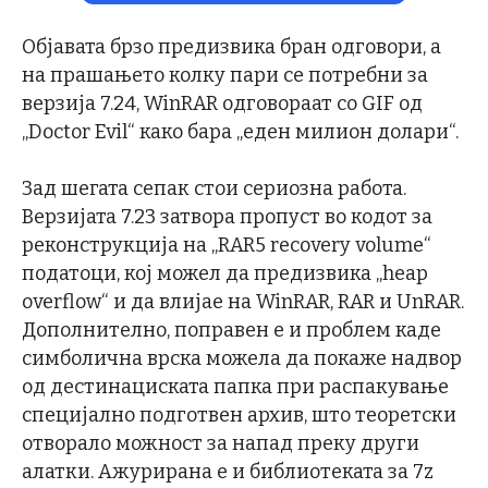
Објавата брзо предизвика бран одговори, а
на прашањето колку пари се потребни за
верзија 7.24, WinRAR одговораат со GIF од
„Doctor Evil“ како бара „еден милион долари“.
Зад шегата сепак стои сериозна работа.
Верзијата 7.23 затвора пропуст во кодот за
реконструкција на „RAR5 recovery volume“
податоци, кој можел да предизвика „heap
overflow“ и да влијае на WinRAR, RAR и UnRAR.
Дополнително, поправен е и проблем каде
симболична врска можела да покаже надвор
од дестинациската папка при распакување
специјално подготвен архив, што теоретски
отворало можност за напад преку други
алатки. Ажурирана е и библиотеката за 7z