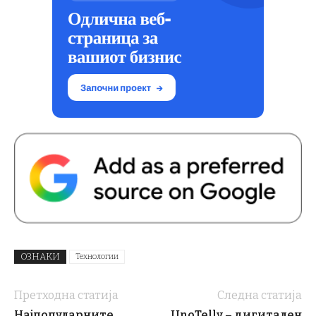
ОЗНАКИ
Технологии
Претходна статија
Следна статија
Најпопуларните
UnoTelly – дигитален