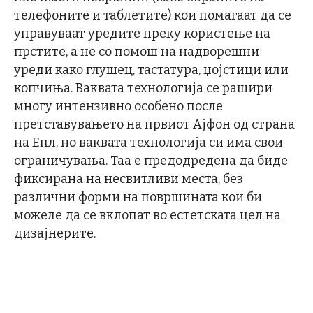
телефоните и таблетите) кои помагаат да се
управуваат уредите преку користење на
прстите, а не со помош на надворешни
уреди како глушец, тастатура, џојстици или
копчиња. Ваквата технологија се рашири
многу интензивно особено после
претставувањето на првиот Ајфон од страна
на Епл, но ваквата технологија си има свои
ограничувања. Таа е предодредена да биде
фиксирана на несвитливи места, без
различни форми на површината кои би
можеле да се вклопат во естетската цел на
дизајнерите.