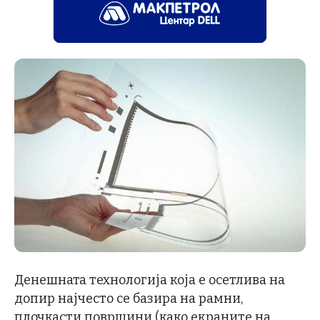
Денешната технологија која е осетлива на
допир најчесто се базира на рамни,
плочкасти површини (како екраните на