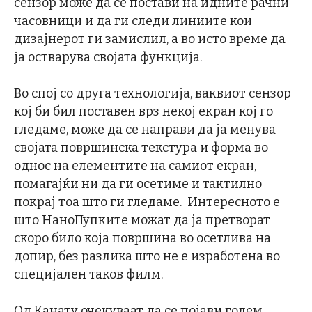
сензор може да се постави на идните рачни
часовници и да ги следи линиите кои
дизајнерот ги замислил, а во исто време да
ја остварува својата функција.
Во спој со друга технологија, ваквиот сензор
кој би бил поставен врз некој екран кој го
гледаме, може да се направи да ја менува
својата површинска текстура и форма во
однос на елементите на самиот екран,
помагајќи ни да ги осетиме и тактилно
покрај тоа што ги гледаме. Интересното е
што НаноПупките можат да ја претворат
скоро било која површина во осетлива на
допир, без разлика што не е изработена во
специјален таков филм.
Од Канату очекуваат да се појави голем