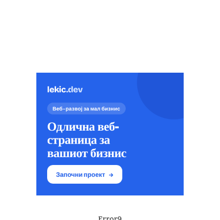
Error9