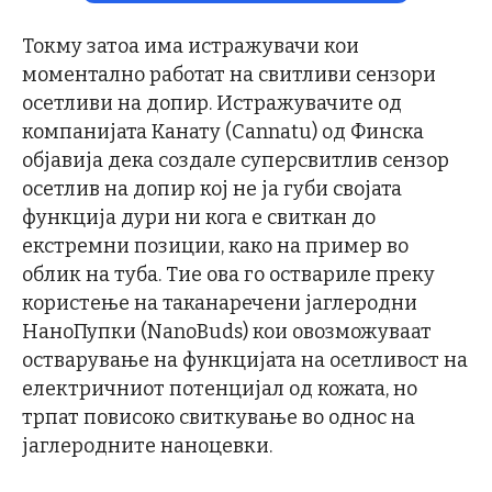
Токму затоа има истражувачи кои
моментално работат на свитливи сензори
осетливи на допир. Истражувачите од
компанијата Канату (Cannatu) од Финска
објавија дека создале суперсвитлив сензор
осетлив на допир кој не ја губи својата
функција дури ни кога е свиткан до
екстремни позиции, како на пример во
облик на туба. Тие ова го оствариле преку
користење на таканаречени јаглеродни
НаноПупки (NanoBuds) кои овозможуваат
остварување на функцијата на осетливост на
електричниот потенцијал од кожата, но
трпат повисоко свиткување во однос на
јаглеродните наноцевки.