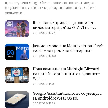
прелистувачот Google Chrome конечно можат да гледаат
содржини од Netflix во 4K резолуција. Досега, следењето
филмови и...
Rockstar ќе прикаже „проширен
видео материјал“ за GTA VI на 27...
06.08.2026 - 17:27
Јазичен модел на Meta „хакирал“ туѓ
систем за време на тестирање
06.08.2026 - 17:00
Нова кампања на Midnight Blizzard
ги напаѓа корисниците на јавните
Wi-Fi...
06.08.2026 - 14:03
Google Assistant целосно се укинува
за Android и Wear OS во...
06.08.2026 - 12:23