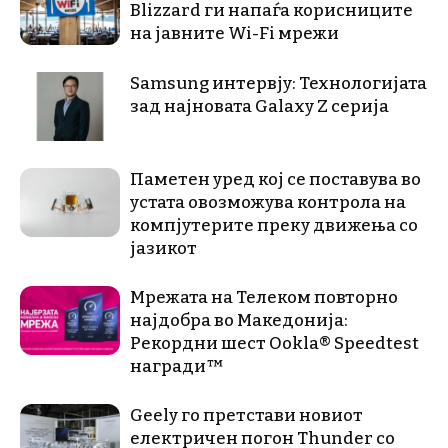
Blizzard ги напаѓа корисниците
на јавните Wi-Fi мрежи
Samsung интервју: Технологијата
зад најновата Galaxy Z серија
Паметен уред кој се поставува во
устата овозможува контрола на
компјутерите преку движења со
јазикот
Мрежата на Телеком повторно
најдобра во Македонија:
Рекордни шест Ookla® Speedtest
награди™
Geely го претстави новиот
електричен погон Thunder со