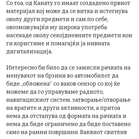
Со тоа, од Канату го имаат создадено првиот
материјал кој може да се витка и истегнува
околу други предмети и сам по себе,
овозможувајќи му широка употреба
насекаде околу секојдневните предмети кои
ги користиме и помагајќи ја нивната
дигитализација.
Интересно би било да се замисли рачката на
менувачот на брзини во автомобилот да
биде „обложена“ со ваков сензор со кој ќе
можеме да го управуваме радиото,
навигацискиот систем, затворање/отворање
на вратите и други активности, а притоа
нема да отстапува од формата на рачката и
нема да биде ограничено да биде поставено
само на рамни површини. Ваквиот свитлив