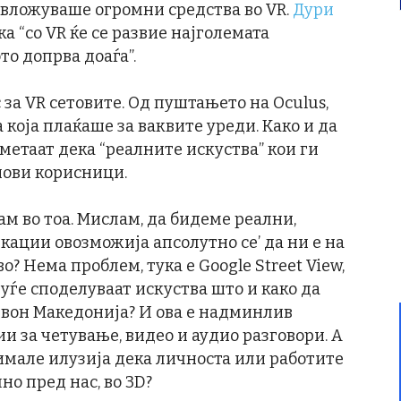
и вложуваше огромни средства во VR.
Дури
а “со VR ќе се развие најголемата
о допрва доаѓа”.
 за VR сетовите. Од пуштањето на Oculus,
 која плаќаше за ваквите уреди. Како и да
метаат дека “реалните искуства” кои ги
нови корисници.
ам во тоа. Мислам, да бидеме реални,
ации овозможија апсолутно се’ да ни е на
о? Нема проблем, тука е Google Street View,
луѓе споделуваат искуства што и како да
 вон Македонија? И ова е надминлив
и за четување, видео и аудио разговори. А
 имале илузија дека личноста или работите
но пред нас, во 3D?