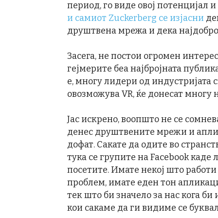
период, го виде овој потенцијал 
и самиот Zuckerberg се изјасни
дек
друштвена мрежа и дека најдоброт
Засега, не постои огромен интерес
гејмерите беа најбројната публика
е, многу лидери од индустријата с
овозможува VR, ќе донесат многу 
Јас искрено, воопшто не се сомнев
денес друштвените мрежи и аплик
дофат. Сакате да одите во странств
тука се групите на Facebook каде 
посетите. Имате некој што работи
проблем, имате еден тон апликаци
тек што би значело за нас кога би
кои сакаме да ги видиме се буквал