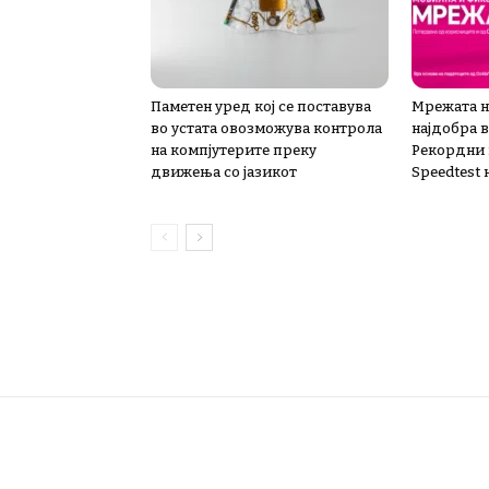
Паметен уред кој се поставува
Мрежата н
во устата овозможува контрола
најдобра 
на компјутерите преку
Рекордни 
движења со јазикот
Speedtest