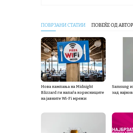
ПОВРЗАНИ СТАТИИ
ПОВЕЌЕ ОД АВТО
Нова кампања на Midnight
Samsung ин
Blizzard ги напаѓа корисниците
зад најнов
на јавните Wi-Fi мрежи