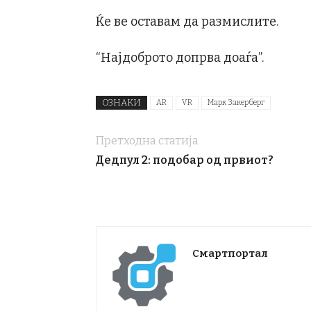
Ќе ве оставам да размислите.
“Најдоброто допрва доаѓа”.
ОЗНАКИ
AR
VR
Марк Закерберг
Претходна статија
Дедпул 2: подобар од првиот?
Смартпортал