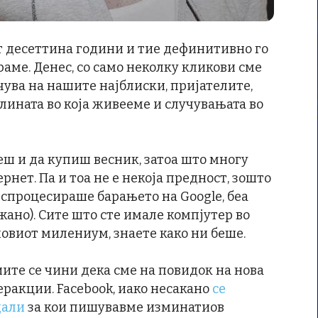
 десеттина години и тие дефинитивно го
аме. Денес, со само неколку кликови сме
чува на нашите најблиски, пријателите,
олината во која живееме и случувањата во
еш и да купиш весник, затоа што многу
нет. Па и тоа не е некоја предност, зошто
испроцесираше барањето на Google, беа
ано). Сите што сте имале компјутер во
овиот милениум, знаете како ни беше.
иите се чини дека сме на повидок на нова
ракции. Facebook, иако несакано
се
дали
за кои пишувавме изминатиов