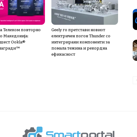
а Телеком повторно
Geely го претстави новиот
во Македонија:
електричен погон Thunder со
шест Ookla®
интегрирани компоненти за
 награди™
помала тежина и рекордна
ефикасност