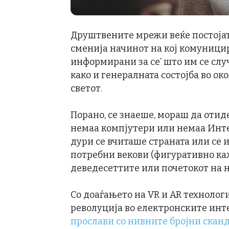
Друштвените мрежи веќе постојат
сменија начинот на кој комуницир
информирани за се’ што им се слу
како и генералната состојба во ок
светот.
Порано, се знаеше, мораш да отид
немаа компјутери или немаа Интер
дури се вчиташе страната или се 
потребни векови (фигуративно каж
деведесеттите или почетокот на н
Со доаѓањето на VR и AR технолог
револуција во електронските инте
прослави со нивните бројни скан