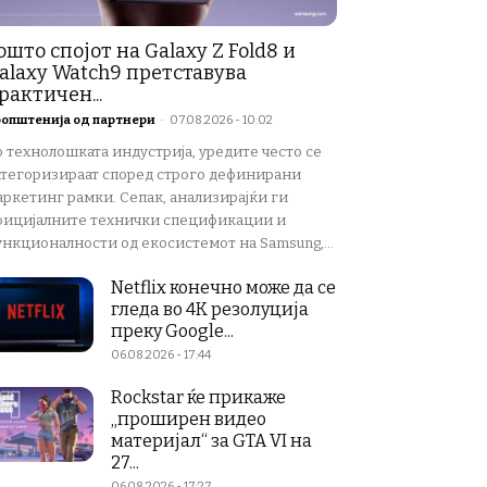
ошто спојот на Galaxy Z Fold8 и
alaxy Watch9 претставува
рактичен...
општенија од партнери
-
07.08.2026 - 10:02
о технолошката индустрија, уредите често се
атегоризираат според строго дефинирани
аркетинг рамки. Сепак, анализирајќи ги
фицијалните технички спецификации и
ункционалности од екосистемот на Samsung,...
Netflix конечно може да се
гледа во 4K резолуција
преку Google...
06.08.2026 - 17:44
Rockstar ќе прикаже
„проширен видео
материјал“ за GTA VI на
27...
06.08.2026 - 17:27