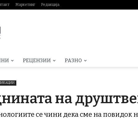
нтакт
Маркетинг
Редакција
МНИ
РЕЦЕНЗИИ
РАЗНО
НИКАЦИИ
днината на друштв
нологиите се чини дека сме на повидок н