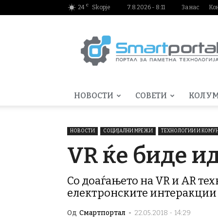
C
24
Skopje
7.8.2026 - 8:11
За нас
Ко
Smartportal.mk
НОВОСТИ
СОВЕТИ
КОЛУ
НОВОСТИ
СОЦИЈАЛНИ МРЕЖИ
ТЕХНОЛОГИИ И КОМУ
VR ќе биде и
Со доаѓањето на VR и AR тех
електронските интеракции
Од
Смартпортал
-
22.05.2018 - 14:29