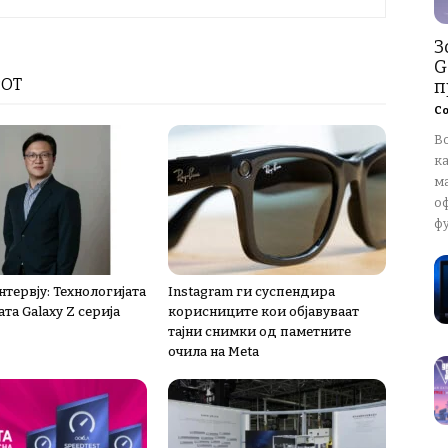
З
G
РОТ
п
Со
В
к
м
о
ф
тервју: Технологијата
Instagram ги суспендира
ата Galaxy Z серија
корисниците кои објавуваат
тајни снимки од паметните
очила на Meta