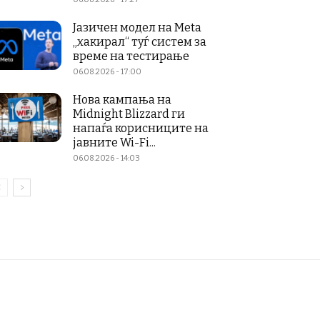
Јазичен модел на Meta
„хакирал“ туѓ систем за
време на тестирање
06.08.2026 - 17:00
Нова кампања на
Midnight Blizzard ги
напаѓа корисниците на
јавните Wi-Fi...
06.08.2026 - 14:03