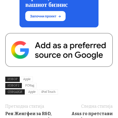
ИЗВОР
Apple
ИЗВОР 2
PCMag
ОЗНАКИ
Apple
iPod Touch
Претходна статија
Следна статија
Рен Женгфеи за R&D,
Asus го претстави