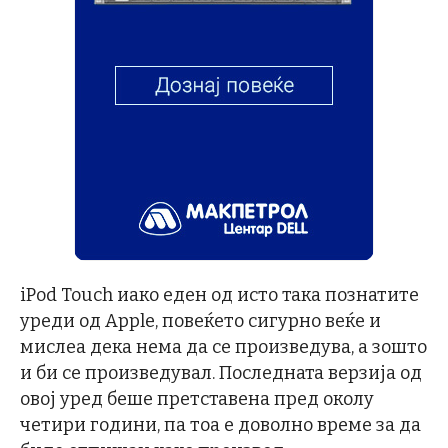
iPod Touch иако еден од исто така познатите
уреди од Apple, повеќето сигурно веќе и
мислеа дека нема да се произведува, а зошто
и би се произведувал. Последната верзија од
овој уред беше претставена пред околу
четири години, па тоа е доволно време за да