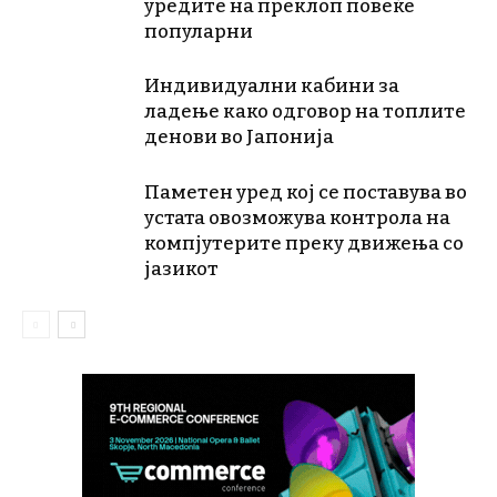
уредите на преклоп повеќе
популарни
Индивидуални кабини за
ладење како одговор на топлите
денови во Јапонија
Паметен уред кој се поставува во
устата овозможува контрола на
компјутерите преку движења со
јазикот