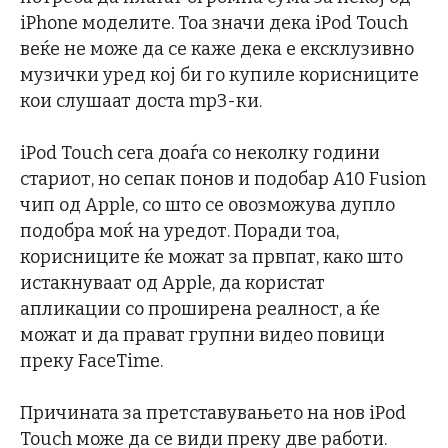
iPhone моделите. Тоа значи дека iPod Touch
веќе не може да се каже дека е ексклузивно
музички уред кој би го купиле корисниците
кои слушаат доста mp3-ки.
iPod Touch сега доаѓа со неколку години
стариот, но сепак понов и подобар A10 Fusion
чип од Apple, со што се овозможува дупло
подобра моќ на уредот. Поради тоа,
корисниците ќе можат за првпат, како што
истакнуваат од Apple, да користат
апликации со проширена реалност, а ќе
можат и да прават групни видео повици
преку FaceTime.
Причината за претставувањето на нов iPod
Touch може да се види преку две работи.