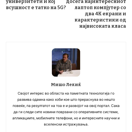
универзитети и кој
досега најинтересниот
всушност е татко на 5G?
лаптоп компјутер со
два 4К екрани и
карактеристики од
највисоката класа
Мишо Лекиќ
Својот интерес во областа на паметната технологија го
развива одамна како хоби кое што прераснува во нешто
повеќе, па резултатот на тоа е и развојот на овој портал. Сака
да ги следи сите новини поврзани со оперативните системи,
апликациите, мобилните телефони, но и интересните научни и
вселенски истражувања.