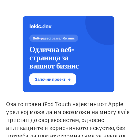
Ова го прави iPod Touch најевтиниот Apple
уред кој може да им овозможи на многу луѓе
пристап до овој екосистем, односно
апликациите и корисничкото искуство, без
потреба да платат огромна сума за некој од