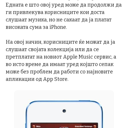
Едната е што овој уред може да продолжи да
ги привлекува корисниците кои доста
слушаат музика, но не сакаат да ја платат
високата сума за iPhone.
На овој начин, корисниците ќе можат да ја
слушаат својата колекција или да се
претплатат на новиот Apple Music сервис, а
во исто време да имаат уред којшто сепак
може без проблем да работи со најновите
апликации од App Store.