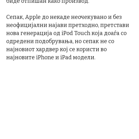
биде отпишан како производ.
Сепак, Apple до некаде неочекувано и без
неофицијални најави претходно, претстави
нова генерација од iPod Touch која доаѓа со
одредени подобрувања, но сепак не со
најновиот хардвер кој се користи во
најновите iPhone и iPad модели.