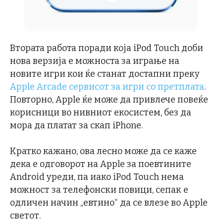
Втората работа поради која iPod Touch доби
нова верзија е можноста за играње на
новите игри кои ќе станат достапни преку
Apple Arcade сервисот за игри со претплата
.
Повторно, Apple ќе може да привлече повеќе
корисници во нивниот екосистем, без да
мора да платат за скап iPhone.
Кратко кажано, ова лесно може да се каже
дека е одговорот на Apple за поевтините
Android уреди, па иако iPod Touch нема
можност за телефонски повици, сепак е
одличен начин „евтино“ да се влезе во Apple
светот.