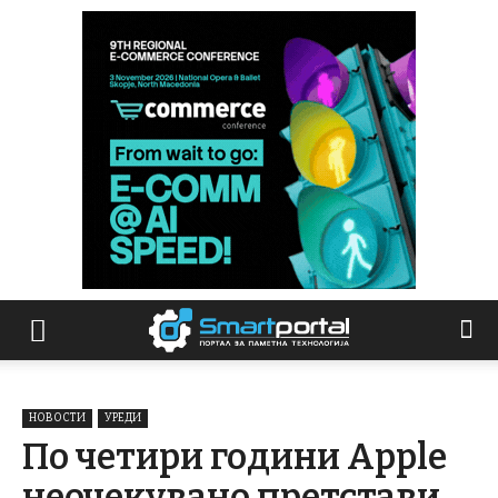
НОВОСТИ
УРЕДИ
По четири години Apple
неочекувано претстави