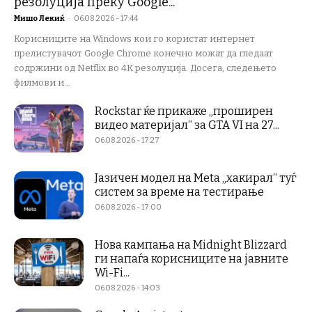
резолуција преку Google...
Мишо Лекиќ
-
06.08.2026 - 17:44
Корисниците на Windows кои го користат интернет
прелистувачот Google Chrome конечно можат да гледаат
содржини од Netflix во 4K резолуција. Досега, следењето
филмови и...
Rockstar ќе прикаже „проширен
видео материјал“ за GTA VI на 27...
06.08.2026 - 17:27
Јазичен модел на Meta „хакирал“ туѓ
систем за време на тестирање
06.08.2026 - 17:00
Нова кампања на Midnight Blizzard
ги напаѓа корисниците на јавните
Wi-Fi...
06.08.2026 - 14:03