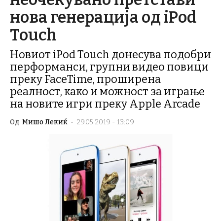
нова генерација од iPod
Touch
Новиот iPod Touch донесува подобри
перформанси, групни видео повици
преку FaceTime, проширена
реалност, како и можност за играње
на новите игри преку Apple Arcade
Од
Мишо Лекиќ
-
29.05.2019 - 13:09