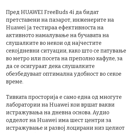
Пред HUAWEI FreeBuds 4i да бидат
претставени на пазарот, инженерите на
Huawei ја тестираа ефективноста на
активното намалување на бучавата на
слушалките во некои од најчестите
секојдневни ситуации, како што се патување
во метро или посета на преполно кафуле, за
да се осигураат дека слушалките
обезбедуваат оптимална удобност во секое
време.
Тивката просторија е само една од многуте
лаборатории на Huawei кои вршат вакви
истражувања на дневна основа. Аудио
одделот на Huawei има шест центри за
истражување и развој лоцирани низ целиот