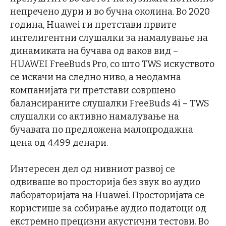
непречено дури и во бучна околина. Во 2020
година, Huawei ги претстави првите
интелигентни слушалки за намалување на
динамиката на бучава од ваков вид –
HUAWEI FreeBuds Pro, со што TWS искуството
се искачи на следно ниво, а неодамна
компанијата ги претстави совршено
балансираните слушалки FreeBuds 4i – TWS
слушалки со активно намалување на
бучавата по предложена малопродажна
цена од 4.499 денари.
Интересен дел од нивниот развој се
одвиваше во просторија без звук во аудио
лабораторијата на Huawei. Просторијата се
користише за собирање аудио податоци од
екстремно прецизни акустични тестови. Во