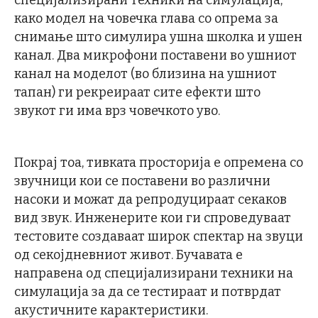
специјализирани техники на симулација,
како модел на човечка глава со опрема за
снимање што симулира ушна школка и ушен
канал. Два микрофони поставени во ушниот
канал на моделот (во близина на ушниот
тапан) ги рекреираат сите ефекти што
звукот ги има врз човечкото уво.
Покрај тоа, тивката просторија е опремена со
звучници кои се поставени во различни
насоки и можат да репродуцираат секаков
вид звук. Инженерите кои ги спроведуваат
тестовите создаваат широк спектар на звуци
од секојдневниот живот. Бучавата е
направена од специјализирани техники на
симулација за да се тестираат и потврдат
акустичните карактеристики.