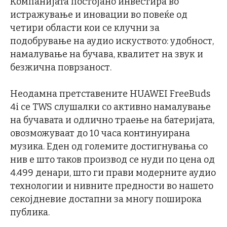
Компанијата постојано инвестира во
истражување и иновации во повеќе од
четири области кои се клучни за
подобрување на аудио искуството: удобност,
намалување на бучава, квалитет на звук и
безжична поврзаност.
Неодамна претставените HUAWEI FreeBuds
4i се TWS слушалки со активно намалување
на бучавата и одлично траење на батеријата,
овозможуваат до 10 часа континуирана
музика. Еден од големите достигнувања со
нив е што таков производ се нуди по цена од
4.499 денари, што ги прави модерните аудио
технологии и нивните предности во нашето
секојдневие достапни за многу поширока
публика.