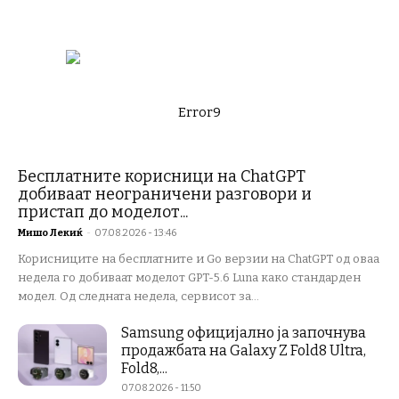
Error9
Бесплатните корисници на ChatGPT
добиваат неограничени разговори и
пристап до моделот...
Мишо Лекиќ
-
07.08.2026 - 13:46
Корисниците на бесплатните и Go верзии на ChatGPT од оваа
недела го добиваат моделот GPT-5.6 Luna како стандарден
модел. Од следната недела, сервисот за...
Samsung официјално ја започнува
продажбата на Galaxy Z Fold8 Ultra,
Fold8,...
07.08.2026 - 11:50