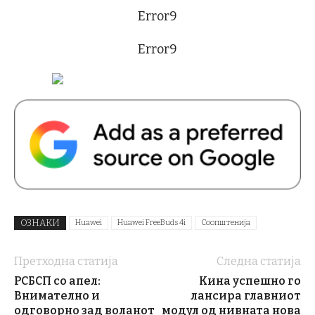
Error9
Error9
ОЗНАКИ
Huawei
Huawei FreeBuds 4i
Соопштенија
Претходна статија
Следна статија
РСБСП со апел:
Кина успешно го
Внимателно и
лансира главниот
одговорно зад воланот
модул од нивната нова