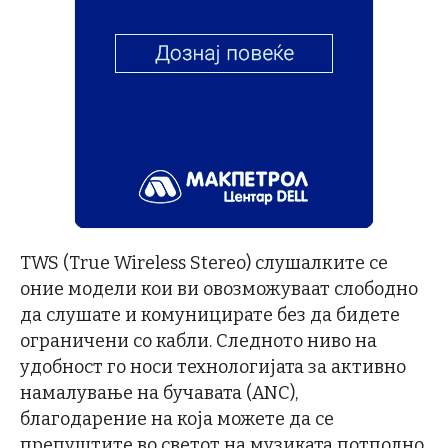
TWS (True Wireless Stereo) слушалките се
оние модели кои ви овозможуваат слободно
да слушате и комуницирате без да бидете
ограничени со кабли. Следното ниво на
удобност го носи технологијата за активно
намалување на бучавата (ANC),
благодарение на која можете да се
препуштите во светот на музиката потполно