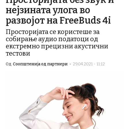
нејзината улога во
развојот на FreeBuds 4i
Просторијата се користеше за
собирање аудио податоци од
екстремно прецизни акустични
тестови
Од
Соопштенија од партнери
-
29.04.2021 - 11:12