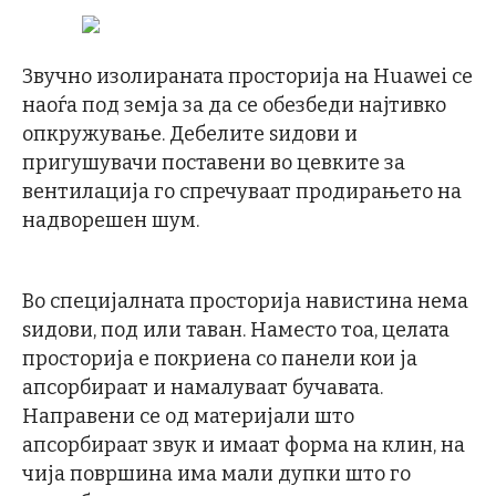
Звучно изолираната просторија на Huawei се
наоѓа под земја за да се обезбеди најтивко
опкружување. Дебелите sидови и
пригушувачи поставени во цевките за
вентилација го спречуваат продирањето на
надворешен шум.
Во специјалната просторија навистина нема
sидови, под или таван. Наместо тоа, целата
просторија е покриена со панели кои ја
апсорбираат и намалуваат бучавата.
Направени се од материјали што
апсорбираат звук и имаат форма на клин, на
чија површина има мали дупки што го