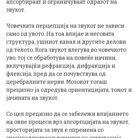
апсорбираат и ограничуваат одразот на
звукот.
Човечката перцепција на звукот не зависи
само од увото. На тоа влијае и неговата
структура, ушниот канал и другите делови
од телото. Кога звукот влегува во човечкото
уво, тој се обработува на повеќе начини,
вклучувајќи рефракција, дифракција и
флексија, пред да се почувствува од
церебралните нерви. Мозокот тогаш
прецизно ја одредува ориентацијата, тонот и
јачината на звукот.
Со цел прецизно да се забележи влијанието
на овие процеси врз апсорпцијата на звукот,
просторијата за звук е опремена со